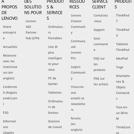
À
DES
PRODUIT
RESSOU
SERVICE
PRODUIT
PROPOS
SOLUTIO
S &
RCES
CLIENT
S
DE
NS POUR
SERVICE
Lenovo
Contactez
ThinkPad
LENOVO
S
Lenovo
Creator
-nous
T
Notre
360
Ordinateu
Communit
Support
ThinkPad
entrepris
Partner
rs
y
X
e
hub (LPH)
Portables
Suivi
Communa
command
Tablette
Actualités
Une IA
uté
e
ThinkPad
plus
Lenovo
Relations
intelligen
Pro
FAQ sur
IdeaPad
avec les
te pour
les
investisse
Legion
Yoga
vous
produits
urs (en
Communit
Smartpho
anglais)
PC de
y
FAQ sur
nes &
Gamer
les achats
Conformit
S'inscrire
Objets
é (Anglais
Tablettes
aux
Connecté
américain
emails et
s
Ordinateu
)
newslette
rs de
Tout-en-
rs
ESG
bureau
un Série
forums
M
Informati
Stations
(en
ons
de travail
ThinkCent
anglais)
Légales
re