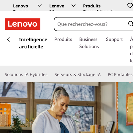
Lenovo
Lenovo
Produits
Pro
pour
Site
Reconditionnés
les
Education
entreprises
p
a
Intelligence
Produits
Business
Support
À
s
artificielle
Solutions
p
s
d
e
l
r
a
Solutions IA Hybrides
Serveurs & Stockage IA
PC Portables
u
c
o
n
t
e
n
u
p