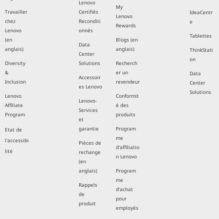
Lenovo
My
Travailler
Certifiés
IdeaCentr
Lenovo
chez
Reconditi
e
Rewards
Lenovo
onnés
Tablettes
(en
Blogs (en
Data
anglais)
anglais)
ThinkStati
Center
on
Diversity
Solutions
Recherch
&
er un
Data
Accessoir
Inclusion
revendeur
Center
es Lenovo
Solutions
Lenovo
Conformit
Lenovo-
Affiliate
é des
Services
Program
produits
et
garantie
Program
Etat de
me
l'accessibi
Pièces de
d'affiliatio
lité
rechange
n Lenovo
(en
anglais)
Program
me
Rappels
d’achat
de
pour
produit
employés