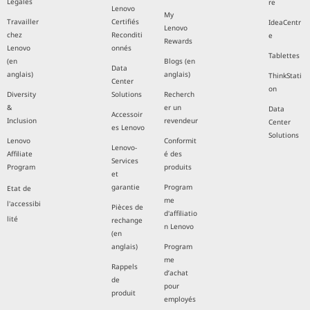
Légales
re
Lenovo
My
Travailler
Certifiés
IdeaCentr
Lenovo
chez
Reconditi
e
Rewards
Lenovo
onnés
Tablettes
(en
Blogs (en
Data
anglais)
anglais)
ThinkStati
Center
on
Diversity
Solutions
Recherch
&
er un
Data
Accessoir
Inclusion
revendeur
Center
es Lenovo
Solutions
Lenovo
Conformit
Lenovo-
Affiliate
é des
Services
Program
produits
et
garantie
Program
Etat de
me
l'accessibi
Pièces de
d'affiliatio
lité
rechange
n Lenovo
(en
anglais)
Program
me
Rappels
d’achat
de
pour
produit
employés