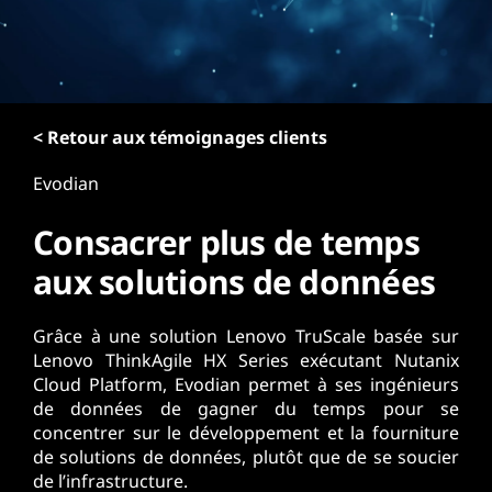
r
i
n
c
i
p
< Retour aux témoignages clients
a
Evodian
l
Consacrer plus de temps
aux solutions de données
Grâce à une solution Lenovo TruScale basée sur
Lenovo ThinkAgile HX Series exécutant Nutanix
Cloud Platform, Evodian permet à ses ingénieurs
de données de gagner du temps pour se
concentrer sur le développement et la fourniture
de solutions de données, plutôt que de se soucier
de l’infrastructure.