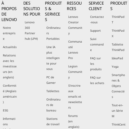
À
DES
PRODUIT
RESSOU
SERVICE
PRODUIT
PROPOS
SOLUTIO
S &
RCES
CLIENT
S
DE
NS POUR
SERVICE
Lenovo
Contactez
ThinkPad
LENOVO
S
Lenovo
Creator
-nous
T
Notre
360
Ordinateu
Communit
Support
ThinkPad
entrepris
Partner
rs
y
X
e
hub (LPH)
Portables
Suivi
Communa
command
Tablette
Actualités
Une IA
uté
e
ThinkPad
plus
Lenovo
Relations
intelligen
Pro
FAQ sur
IdeaPad
avec les
te pour
les
investisse
Legion
Yoga
vous
produits
urs (en
Communit
Smartpho
anglais)
PC de
y
FAQ sur
nes &
Gamer
les achats
Conformit
S'inscrire
Objets
é (Anglais
Tablettes
aux
Connecté
américain
emails et
s
Ordinateu
)
newslette
rs de
Tout-en-
rs
ESG
bureau
un Série
forums
M
Informati
Stations
(en
ons
de travail
ThinkCent
anglais)