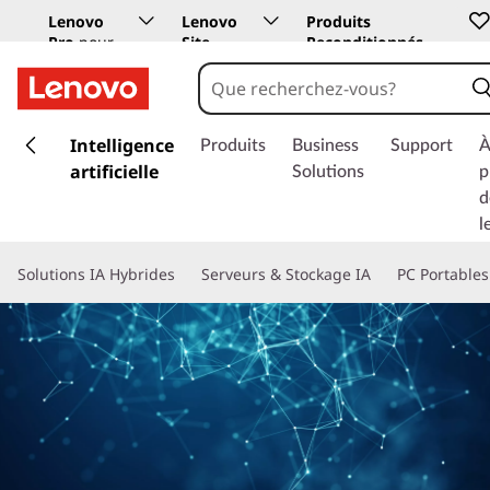
Lenovo
Lenovo
Produits
Pro
pour
Site
Reconditionnés
les
Education
entreprises
p
a
Intelligence
Produits
Business
Support
À
s
artificielle
Solutions
p
s
d
e
l
r
a
Solutions IA Hybrides
Serveurs & Stockage IA
PC Portables
u
c
o
n
t
e
n
u
p