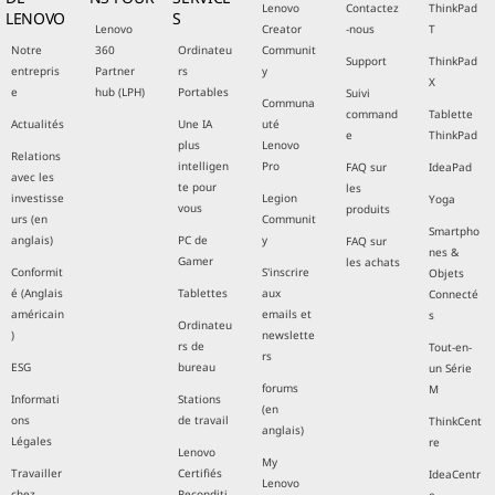
Lenovo
Contactez
ThinkPad
LENOVO
S
Lenovo
Creator
-nous
T
Notre
360
Ordinateu
Communit
Support
ThinkPad
entrepris
Partner
rs
y
X
e
hub (LPH)
Portables
Suivi
Communa
command
Tablette
Actualités
Une IA
uté
e
ThinkPad
plus
Lenovo
Relations
intelligen
Pro
FAQ sur
IdeaPad
avec les
te pour
les
investisse
Legion
Yoga
vous
produits
urs (en
Communit
Smartpho
anglais)
PC de
y
FAQ sur
nes &
Gamer
les achats
Conformit
S'inscrire
Objets
é (Anglais
Tablettes
aux
Connecté
américain
emails et
s
Ordinateu
)
newslette
rs de
Tout-en-
rs
ESG
bureau
un Série
forums
M
Informati
Stations
(en
ons
de travail
ThinkCent
anglais)
Légales
re
Lenovo
My
Travailler
Certifiés
IdeaCentr
Lenovo
chez
Reconditi