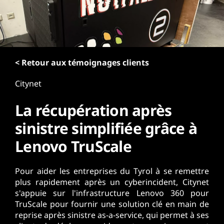
r
i
n
c
i
p
< Retour aux témoignages clients
a
Citynet
l
La récupération après
sinistre simplifiée grâce à
Lenovo TruScale
Pour aider les entreprises du Tyrol à se remettre
plus rapidement après un cyberincident, Citynet
s'appuie sur l'infrastructure Lenovo 360 pour
TruScale pour fournir une solution clé en main de
reprise après sinistre as-a-service, qui permet à ses