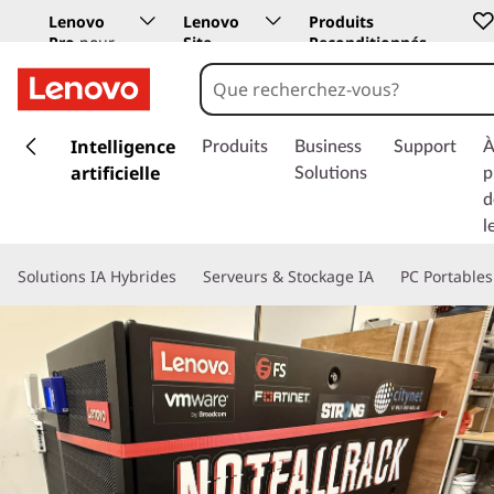
Lenovo
Lenovo
Produits
Pro
pour
Site
Reconditionnés
les
Education
entreprises
p
a
Intelligence
Produits
Business
Support
À
s
artificielle
Solutions
p
s
d
e
l
r
a
Solutions IA Hybrides
Serveurs & Stockage IA
PC Portables
u
c
o
n
t
e
n
u
p