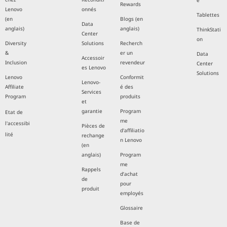
e
Rewards
Lenovo
onnés
Tablettes
(en
Blogs (en
Data
anglais)
anglais)
ThinkStati
Center
on
Diversity
Solutions
Recherch
&
er un
Data
Accessoir
Inclusion
revendeur
Center
es Lenovo
Solutions
Lenovo
Conformit
Lenovo-
Affiliate
é des
Services
Program
produits
et
garantie
Program
Etat de
me
l'accessibi
Pièces de
d'affiliatio
lité
rechange
n Lenovo
(en
anglais)
Program
me
Rappels
d’achat
de
pour
produit
employés
Glossaire
Base de