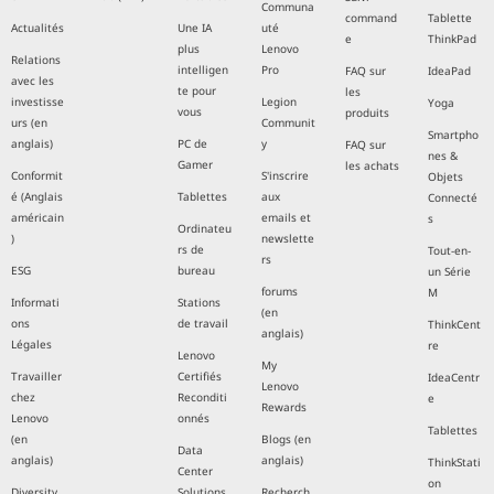
Communa
command
Tablette
Actualités
Une IA
uté
e
ThinkPad
plus
Lenovo
Relations
intelligen
Pro
FAQ sur
IdeaPad
avec les
te pour
les
investisse
Legion
Yoga
vous
produits
urs (en
Communit
Smartpho
anglais)
PC de
y
FAQ sur
nes &
Gamer
les achats
Conformit
S'inscrire
Objets
é (Anglais
Tablettes
aux
Connecté
américain
emails et
s
Ordinateu
)
newslette
rs de
Tout-en-
rs
ESG
bureau
un Série
forums
M
Informati
Stations
(en
ons
de travail
ThinkCent
anglais)
Légales
re
Lenovo
My
Travailler
Certifiés
IdeaCentr
Lenovo
chez
Reconditi
e
Rewards
Lenovo
onnés
Tablettes
(en
Blogs (en
Data
anglais)
anglais)
ThinkStati
Center
on
Diversity
Solutions
Recherch