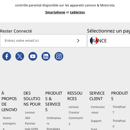
contrôle parental disponible sur les appareils Lenovo & Motorola.
Smartphone
et
tablettes
Sélectionnez un pay
Rester Connecté
Entrez votre email ici
À
DES
PRODUIT
RESSOU
SERVICE
PRODUIT
PROPOS
SOLUTIO
S &
RCES
CLIENT
S
DE
NS POUR
SERVICE
Lenovo
Contactez
ThinkPad
LENOVO
S
Lenovo
Creator
-nous
T
Notre
360
Ordinateu
Communit
Support
ThinkPad
entrepris
Partner
rs
y
X
e
hub (LPH)
Portables
Suivi