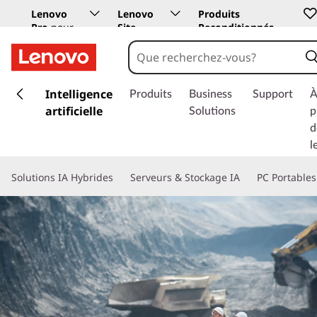
Lenovo
Lenovo
Produits
Pro
pour
Site
Reconditionnés
les
Education
entreprises
p
a
Intelligence
Produits
Business
Support
À
s
artificielle
Solutions
p
s
d
e
l
r
a
Solutions IA Hybrides
Serveurs & Stockage IA
PC Portables
u
c
o
n
t
e
n
u
p