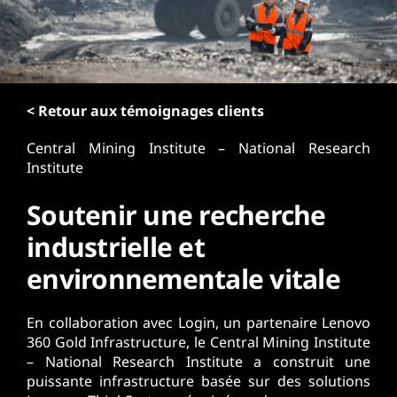
r
i
n
c
i
p
< Retour aux témoignages clients
a
Central Mining Institute – National Research
l
Institute
Soutenir une recherche
industrielle et
environnementale vitale
En collaboration avec Login, un partenaire Lenovo
360 Gold Infrastructure, le Central Mining Institute
– National Research Institute a construit une
puissante infrastructure basée sur des solutions