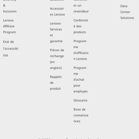
&
er un
Data
Accessoir
Inclusion
revendeur
Center
es Lenovo
Solutions
Lenovo
Conformit
Lenovo-
Affiliate
é des
Services
Program
produits
et
garantie
Program
Etat de
me
l'accessibi
Pièces de
d'affiliatio
lité
rechange
n Lenovo
(en
anglais)
Program
me
Rappels
d’achat
de
pour
produit
employés
Glossaire
Base de
connaissa
nces