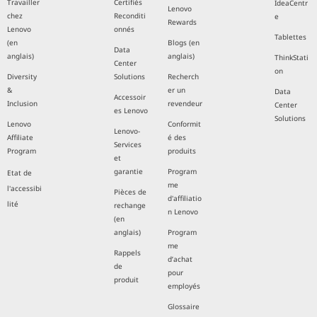
Travailler
Certifiés
IdeaCentr
Lenovo
chez
Reconditi
e
Rewards
Lenovo
onnés
Tablettes
(en
Blogs (en
Data
anglais)
anglais)
ThinkStati
Center
on
Diversity
Solutions
Recherch
&
er un
Data
Accessoir
Inclusion
revendeur
Center
es Lenovo
Solutions
Lenovo
Conformit
Lenovo-
Affiliate
é des
Services
Program
produits
et
garantie
Program
Etat de
me
l'accessibi
Pièces de
d'affiliatio
lité
rechange
n Lenovo
(en
anglais)
Program
me
Rappels
d’achat
de
pour
produit
employés
Glossaire