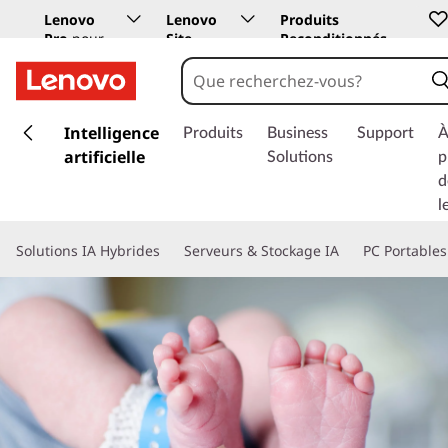
Lenovo
Lenovo
Produits
Pro
pour
Site
Reconditionnés
les
Education
entreprises
p
a
Intelligence
Produits
Business
Support
À
s
artificielle
Solutions
p
s
d
e
l
r
a
Solutions IA Hybrides
Serveurs & Stockage IA
PC Portables
u
c
o
n
t
e
n
u
p