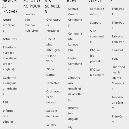
PROPOS
SOLUTIO
S &
RCES
CLIENT
S
DE
NS POUR
SERVICE
Lenovo
Contactez
ThinkPad
LENOVO
S
Lenovo
Creator
-nous
T
Notre
360
Ordinateu
Communit
Support
ThinkPad
entrepris
Partner
rs
y
X
e
hub (LPH)
Portables
Suivi
Communa
command
Tablette
Actualités
Une IA
uté
e
ThinkPad
plus
Lenovo
Relations
intelligen
Pro
FAQ sur
IdeaPad
avec les
te pour
les
investisse
Legion
Yoga
vous
produits
urs (en
Communit
Smartpho
anglais)
PC de
y
FAQ sur
nes &
Gamer
les achats
Conformit
S'inscrire
Objets
é (Anglais
Tablettes
aux
Connecté
américain
emails et
s
Ordinateu
)
newslette
rs de
Tout-en-
rs
ESG
bureau
un Série
forums
M
Informati
Stations
(en
ons
de travail
ThinkCent
anglais)
Légales
re
Lenovo
My