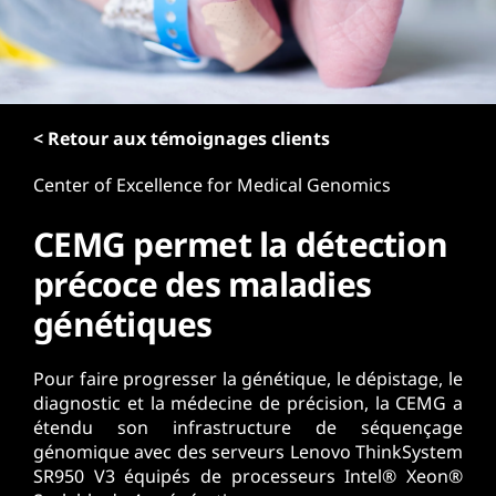
r
i
n
c
i
p
< Retour aux témoignages clients
a
Center of Excellence for Medical Genomics
l
CEMG permet la détection
précoce des maladies
génétiques
Pour faire progresser la génétique, le dépistage, le
diagnostic et la médecine de précision, la CEMG a
étendu son infrastructure de séquençage
génomique avec des serveurs Lenovo ThinkSystem
SR950 V3 équipés de processeurs Intel® Xeon®