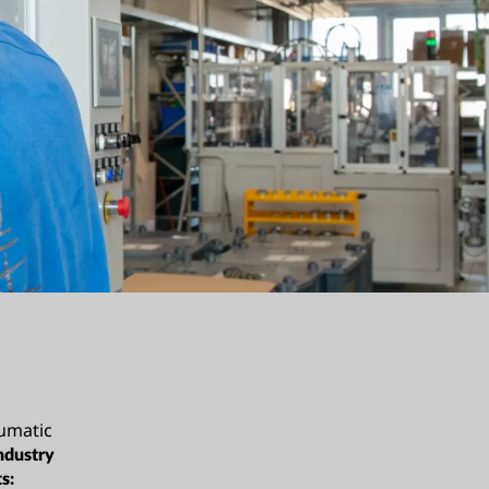
umatic
ndustry
s: