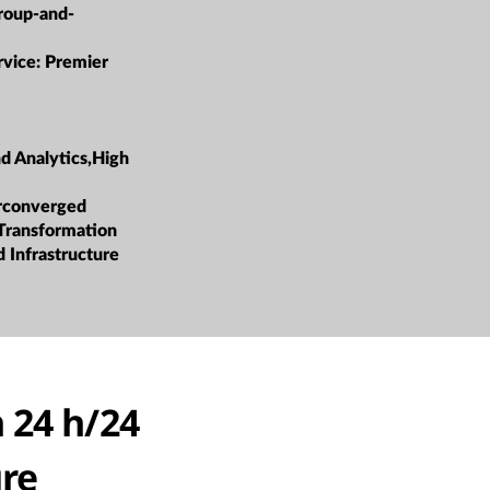
roup-and-
s
rvice:
Premier
d Analytics,High
rconverged
 Transformation
 Infrastructure
 24 h/24
ure