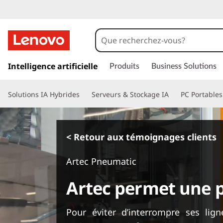
p
a
Intelligence artificielle
Produits
Business Solutions
s
s
Solutions IA Hybrides
Serveurs & Stockage IA
PC Portables
e
r
a
u
< Retour aux témoignages clients
c
o
Artec Pneumatic
n
t
Artec permet une p
e
n
u
Pour éviter d’interrompre ses lig
p