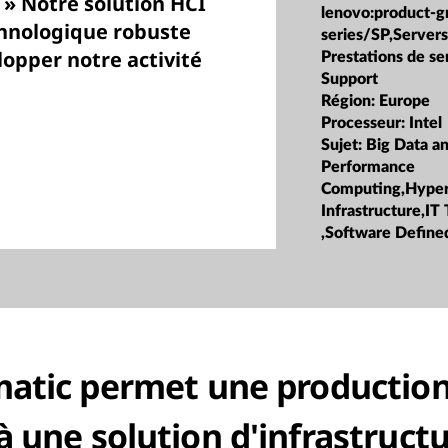
» Notre solution HCI
lenovo:product-g
chnologique robuste
series/SP,Server
lopper notre activité
Prestations de se
Support
Région:
Europe
Processeur:
Intel
Sujet:
Big Data an
Performance
Computing,Hype
Infrastructure,IT
,Software Defined
atic permet une production
à une solution d'infrastruct