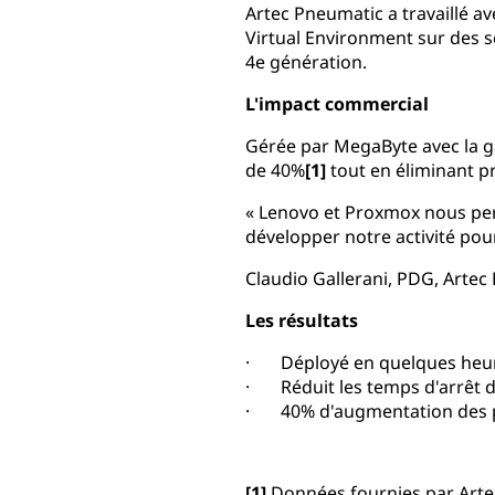
Artec Pneumatic a travaillé a
Virtual Environment sur des 
4e génération.
L'impact commercial
Gérée par MegaByte avec la g
de 40%
[1]
tout en éliminant p
« Lenovo et Proxmox nous per
développer notre activité pour
Claudio Gallerani, PDG, Arte
Les résultats
· Déployé en quelques heu
· Réduit les temps d'arrêt d
· 40% d'augmentation des 
[1]
Données fournies par Art