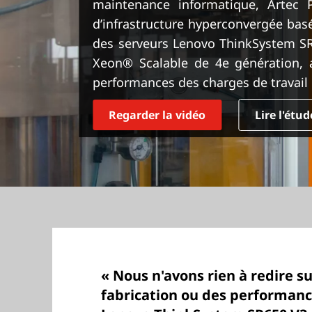
maintenance informatique, Artec 
r
d’infrastructure hyperconvergée bas
i
n
des serveurs Lenovo ThinkSystem SR
c
Xeon® Scalable de 4e génération, af
i
performances des charges de travail c
p
a
Regarder la vidéo
Lire l'étu
l
« Nous n'avons rien à redire su
fabrication ou des performanc