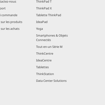
tactez-nous
ThinkPad T
port
ThinkPad X
vi commande
Tablette ThinkPad
sur les produits
IdeaPad
sur les achats
Yoga
Smartphones & Objets
Connectés
Tout-en-un Série M
ThinkCentre
IdeaCentre
Tablettes
ThinkStation
Data Center Solutions