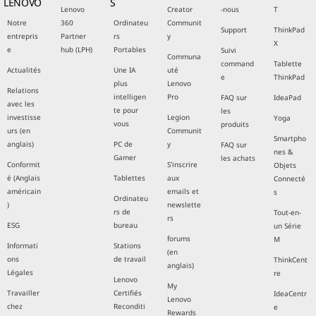
LENOVO
S
Lenovo
Creator
-nous
T
Notre
360
Ordinateu
Communit
Support
ThinkPad
entrepris
Partner
rs
y
X
e
hub (LPH)
Portables
Suivi
Communa
command
Tablette
Actualités
Une IA
uté
e
ThinkPad
plus
Lenovo
Relations
intelligen
Pro
FAQ sur
IdeaPad
avec les
te pour
les
investisse
Legion
Yoga
vous
produits
urs (en
Communit
Smartpho
anglais)
PC de
y
FAQ sur
nes &
Gamer
les achats
Conformit
S'inscrire
Objets
é (Anglais
Tablettes
aux
Connecté
américain
emails et
s
Ordinateu
)
newslette
rs de
Tout-en-
rs
ESG
bureau
un Série
forums
M
Informati
Stations
(en
ons
de travail
ThinkCent
anglais)
Légales
re
Lenovo
My
Travailler
Certifiés
IdeaCentr
Lenovo
chez
Reconditi
e
Rewards