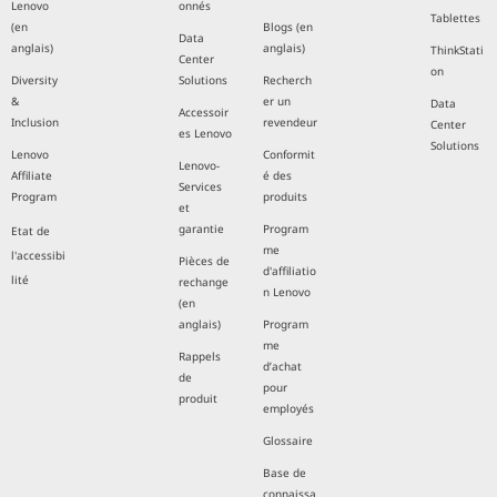
Lenovo
onnés
Tablettes
(en
Blogs (en
Data
anglais)
anglais)
ThinkStati
Center
on
Diversity
Solutions
Recherch
&
er un
Data
Accessoir
Inclusion
revendeur
Center
es Lenovo
Solutions
Lenovo
Conformit
Lenovo-
Affiliate
é des
Services
Program
produits
et
garantie
Program
Etat de
me
l'accessibi
Pièces de
d'affiliatio
lité
rechange
n Lenovo
(en
anglais)
Program
me
Rappels
d’achat
de
pour
produit
employés
Glossaire
Base de
connaissa