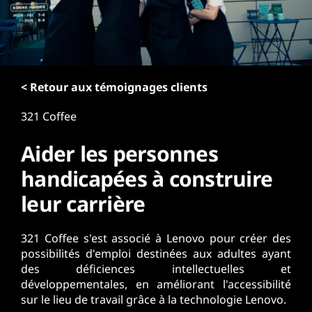
r
i
n
c
i
p
< Retour aux témoignages clients
a
321 Coffee
l
Aider les personnes
handicapées à construire
leur carrière
321 Coffee s'est associé à Lenovo pour créer des
possibilités d'emploi destinées aux adultes ayant
des déficiences intellectuelles et
développementales, en améliorant l'accessibilité
sur le lieu de travail grâce à la technologie Lenovo.