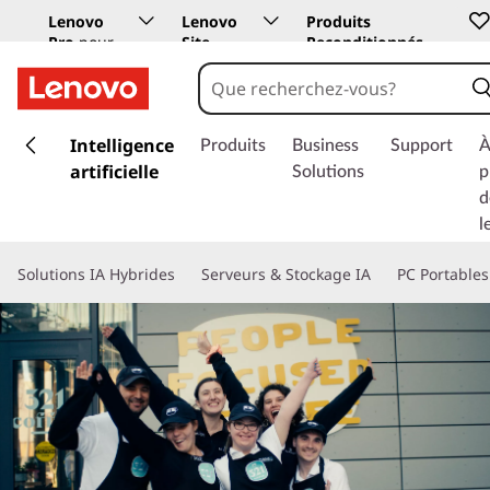
Lenovo
Lenovo
Produits
Pro
pour
Site
Reconditionnés
les
Education
entreprises
p
a
Intelligence
Produits
Business
Support
À
s
artificielle
Solutions
p
s
d
e
l
r
a
Solutions IA Hybrides
Serveurs & Stockage IA
PC Portables
u
c
o
n
t
e
n
u
p