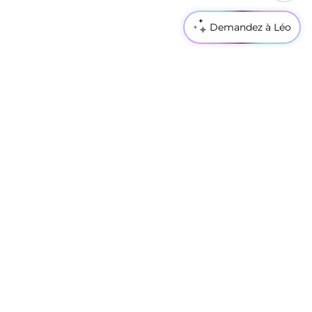
Demandez à Léo
Acheter maintenant
Acheter