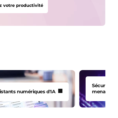
z votre productivité
Sécurité IA
istants numériques d'IA
menaces
ficiez d’un assistant
Profitez de
lligent capable
pour détect