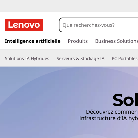
p
a
Intelligence artificielle
Produits
Business Solution
s
s
Solutions IA Hybrides
Serveurs & Stockage IA
PC Portables
e
r
a
u
c
So
o
n
t
Découvrez comment L
e
infrastructure d’IA hy
n
u
p