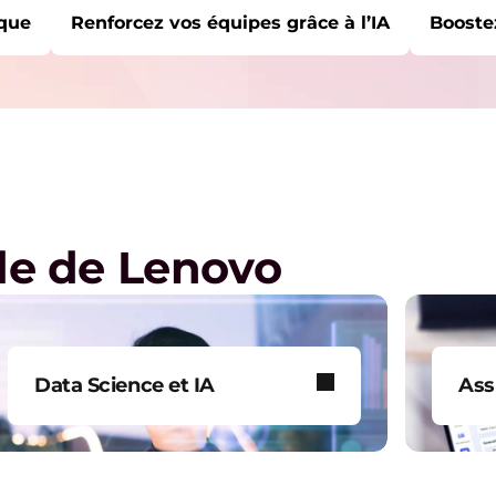
ique
Renforcez vos équipes grâce à l’IA
Booste
MMENCÉ ICI :
ommerciales
Revenir au début
elle
ique
ide de Lenovo
Data Science et IA
Ass
Transformez des ensembles de
Béné
données complexes en insights
inte