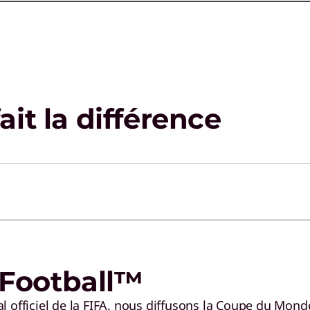
exploitables, pour une prise de
d’a
décision plus rapide et plus
vou
éclairée.
mom
it la différence
 Football™
 officiel de la FIFA, nous diffusons la Coupe du Mond