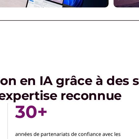
Tirez parti de l'IA pour
Déf
rationaliser les flux de travail,
de l
optimiser les performances et
pla
stimuler la créativité.
nos 
ion en IA grâce à des 
 expertise reconnue
30+
années de partenariats de confiance avec les