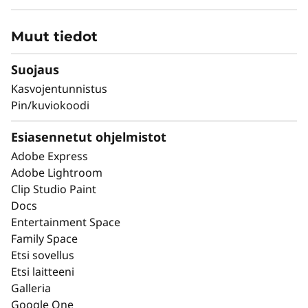
Muut tiedot
Suojaus
Kasvojentunnistus
Pin/kuviokoodi
Esiasennetut ohjelmistot
Adobe Express
Huippulaadukas 11,1″ tabletti PureSight
Adobe Lightroom
®
Clip Studio Paint
Pro -näytöllä ja Dolby Vision
-
h
Docs
tekniikalla.
s
Entertainment Space
Family Space
Etsi sovellus
Etsi laitteeni
TARKKA AISTIKOKEMUS
Galleria
Google One