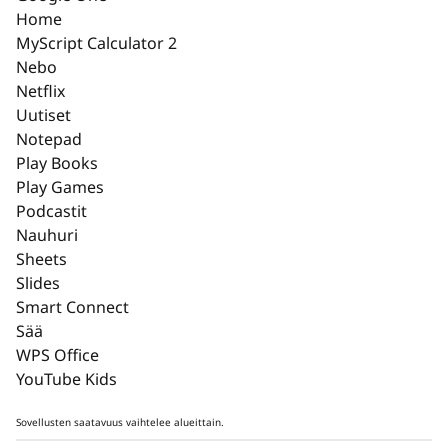
Luo mitä tunnet
Home
MyScript Calculator 2
Tarkemmista kuvista älykkäämpiin eleisiin
Nebo
Lenovo-tablettien tekoäly antaa luovuutesi
Netflix
virrata. Voit luonnostella, tallentaa, parannella
Uutiset
ja muokata kuvia – sujuvasti, intuitiivisesti ja
Notepad
ilman keskeytyksiä.
Play Books
Play Games
Podcastit
Nauhuri
Sheets
Slides
Smart Connect
Sää
WPS Office
YouTube Kids
Sovellusten saatavuus vaihtelee alueittain.