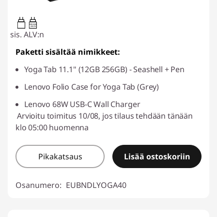
20W-60W
USB PD
sis. ALV:n
Paketti sisältää nimikkeet:
Yoga Tab 11.1" (12GB 256GB) - Seashell + Pen
Lenovo Folio Case for Yoga Tab (Grey)
Lenovo 68W USB-C Wall Charger
Arvioitu toimitus 10/08, jos tilaus tehdään tänään
klo 05:00 huomenna
Pikakatsaus
Lisää ostoskoriin
Osanumero:
EUBNDLYOGA40