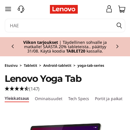
L
siirry pääsisältöön
e
n
Currently displaying item 1 of 2
o
Viikon tarjoukset
| Täydellinen sohvalle ja
matkalle! SÄÄSTÄ 20% tableteista.. päättyy
31/08. Käytä koodia
TABLET20
kassalla.
v
o
Etusivu
>
Tabletit
>
Android-tabletit
>
yoga-tab-series
Lenovo Yoga Tab
Y
(147)
o
Yleiskatsaus
Ominaisuudet
Tech Specs
Portit ja paikat
g
a