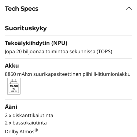
Tech Specs
Suorituskyky
Tekoälykiihdytin (NPU)
Jopa 20 biljoonaa toimintoa sekunnissa (TOPS)
Akku
Koskee vain FIFA World Cup 26™ Edition -malleja
Koske
8860 mAh:n suurikapasiteettinen piihiili-litiumioniakku
SYTYTÄ PELI TULEEN
Luo kuin olisit
loppuottelussa.
Ääni
2 x diskanttikaiutinta
Tuo maailman suurimman lavan henki
2 x bassokaiutinta
eloon – pelikentältä sivulle. Tab Pen Pro
®
Dolby Atmos
-kädessäsi voit tallentaa jokaisen