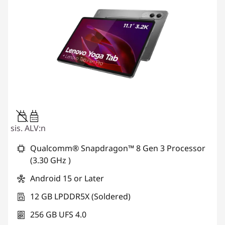
20W-60W
USB PD
sis. ALV:n
Qualcomm® Snapdragon™ 8 Gen 3 Processor
(3.30 GHz )
Android 15 or Later
12 GB LPDDR5X (Soldered)
256 GB UFS 4.0