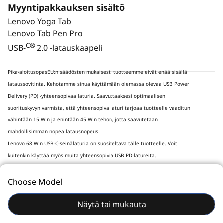
Myyntipakkauksen sisältö
Lenovo Yoga Tab
Lenovo Tab Pen Pro
C®
USB-
2.0 -latauskaapeli
Pika-aloitusopasEU:n säädösten mukaisesti tuotteemme eivät enää sisällä
lataussovitinta. Kehotamme sinua käyttämään olemassa olevaa USB Power
Delivery (PD) -yhteensopivaa laturia. Saavuttaaksesi optimaalisen
LENOVO TAB PEN PRO
suorituskyvyn varmista, että yhteensopiva laturi tarjoaa tuotteelle vaaditun
Piirrä
Ym
vähintään 15 W:n ja enintään 45 W:n tehon, jotta saavutetaan
mahdollisimman nopea latausnopeus.
luonnollisesti
Lenovo 68 W:n USB-C-seinälaturia on suositeltava tälle tuotteelle. Voit
kuitenkin käyttää myös muita yhteensopivia USB PD-latureita.
Tarkka luettelo yhteensopivista latureista on osoitteessa
Aisti jokainen piirto haptisella
www.lenovo.com/support/.
Choose Model
palautteella ja luonnollisella kynän
Kattavat tekniset tiedot
Vali
äänellä. Kaksoisnapauttamalla voit
Näytä tai mukauta
piirt
Tuotteen teknisten tietojen viite:
Mallit, tekniset tiedot,
vaihtaa työkaluja, kopioida tai liittää
obje
dokumentaatio, yhteensopivuus (englanniksi)
yhdellä pyyhkäisyllä. Erittäin lyhyen