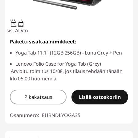
20W-60W
USB PD
sis. ALV:n
Paketti sisältää nimikkeet:
Yoga Tab 11.1" (12GB 256GB) - Luna Grey + Pen
Lenovo Folio Case for Yoga Tab (Grey)
Arvioitu toimitus 10/08, jos tilaus tehdään tänään
klo 05:00 huomenna
Pikakatsaus
Lisää ostoskoriin
Osanumero:
EUBNDLYOGA35