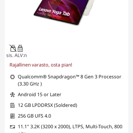
20W-60W
USB PD
sis. ALV:n
Rajallinen varasto, osta pian!
Qualcomm® Snapdragon™ 8 Gen 3 Processor
(3.30 GHz )
Android 15 or Later
12 GB LPDDR5X (Soldered)
256 GB UFS 4.0
11.1" 3.2K (3200 x 2000), LTPS, Multi-Touch, 800