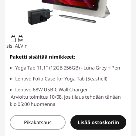
20W-60W
USB PD
sis. ALV:n
Paketti sisältää nimikkeet:
Yoga Tab 11.1" (12GB 256GB) - Luna Grey + Pen
Lenovo Folio Case for Yoga Tab (Seashell)
Lenovo 68W USB-C Wall Charger
Arvioitu toimitus 10/08, jos tilaus tehdään tänään
klo 05:00 huomenna
Pikakatsaus
Lisää ostoskoriin