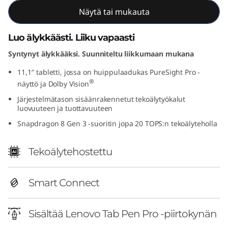
Näytä tai mukauta
Luo älykkäästi. Liiku vapaasti
Syntynyt älykkääksi. Suunniteltu liikkumaan mukana
11,1″ tabletti, jossa on huippulaadukas PureSight Pro -
®
näyttö ja Dolby Vision
Järjestelmätason sisäänrakennetut tekoälytyökalut
luovuuteen ja tuottavuuteen
Snapdragon 8 Gen 3 -suoritin jopa 20 TOPS:n tekoälyteholla
Tekoälytehostettu
Smart Connect
Sisältää Lenovo Tab Pen Pro -piirtokynän