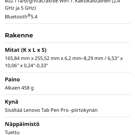
802.11a/b/g/n/ac/ax/be WiFi 7. Kaksikaistainen (2,4
Lenovo Yoga Tab -tabletin tekoäly terävöittää
GHz ja 5 GHz)
ideasi ja herättää jokaisen yksityiskohdan
®
Bluetooth
5.4
eloon. Se tarjoaa tilaa luonnostella, striimata ja
pysyä keskittyneenä – missä tahansa oletkin.
Rakenne
Mitat (K x L x S)
165,84 mm x 255,52 mm x 6,2 mm–8,29 mm / 6,53″ x
10,06″ x 0,24″-0,33″
Paino
Alkaen 458 g
Kynä
Sisältää Lenovo Tab Pen Pro -piirtokynän
Näppäimistö
Tuettu