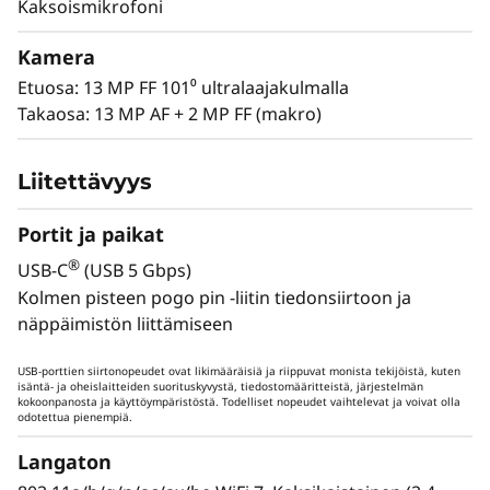
h
Kaksoismikrofoni
kipinän, jokaisen sprintin, jokaisen
idean. Tämä ei ole vain turnaus – se on
Kamera
luova loppupeli.
Etuosa: 13 MP FF 101⁰ ultralaajakulmalla
Takaosa: 13 MP AF + 2 MP FF (makro)
FIFA
ru
energ
Liitettävyys
peliä.
se
Portit ja paikat
ra
®
USB-C
(USB 5 Gbps)
s
Kolmen pisteen pogo pin -liitin tiedonsiirtoon ja
mah
näppäimistön liittämiseen
suor
USB-porttien siirtonopeudet ovat likimääräisiä ja riippuvat monista tekijöistä, kuten
isäntä- ja oheislaitteiden suorituskyvystä, tiedostomääritteistä, järjestelmän
kokoonpanosta ja käyttöympäristöstä. Todelliset nopeudet vaihtelevat ja voivat olla
odotettua pienempiä.
Lenovo Yoga Tab
Langaton