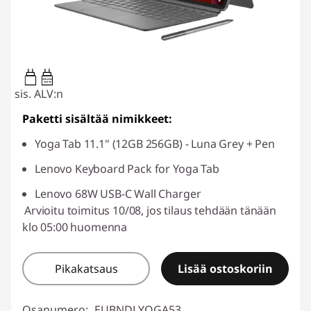
20W-60W
USB PD
sis. ALV:n
Paketti sisältää nimikkeet:
Yoga Tab 11.1" (12GB 256GB) - Luna Grey + Pen
Lenovo Keyboard Pack for Yoga Tab
Lenovo 68W USB-C Wall Charger
Arvioitu toimitus 10/08, jos tilaus tehdään tänään
klo 05:00 huomenna
Pikakatsaus
Lisää ostoskoriin
Osanumero:
EUBNDLYOGA53