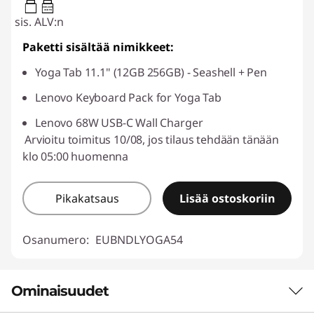
20W-60W
USB PD
sis. ALV:n
Paketti sisältää nimikkeet:
Yoga Tab 11.1" (12GB 256GB) - Seashell + Pen
Lenovo Keyboard Pack for Yoga Tab
Lenovo 68W USB-C Wall Charger
Arvioitu toimitus 10/08, jos tilaus tehdään tänään
klo 05:00 huomenna
Pikakatsaus
Lisää ostoskoriin
Osanumero:
EUBNDLYOGA54
Ominaisuudet