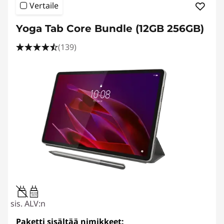
Vertaile
Yoga Tab Core Bundle (12GB 256GB)
(139)
20W-60W
USB PD
sis. ALV:n
Paketti sisältää nimikkeet: