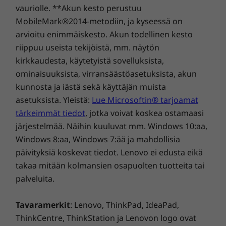
Tekniset tiedot saattavat vaihdella alueittain ja malleittain.
innovaatiot. Sertifioidut ja tiukasti testatut
vauriolle. **Akun kesto perustuu
laitteemme laajentavat kokoustilasi
MobileMark®2014-metodiin, ja kyseessä on
vaivattomasti. Päivitä pieniä alikäytettyjä
arvioitu enimmäiskesto. Akun todellinen kesto
Muut tiedot
kokoustiloja nykyaikaisen
riippuu useista tekijöistä, mm. näytön
videokonferenssiteknologian avulla.
kirkkaudesta, käytetyistä sovelluksista,
Esiasennetut ohjelmistot
ominaisuuksista, virransäästöasetuksista, akun
Microsoft Teams-huoneet
kunnosta ja iästä sekä käyttäjän muista
ThinkSmart Manager
asetuksista. Yleistä:
Lue Microsoftin® tarjoamat
Takuu
tärkeimmät tiedot
, jotka voivat koskea ostamaasi
1 vuoden perustakuu
järjestelmää. Näihin kuuluvat mm. Windows 10:aa,
1-year Lenovo Premier-tuki
Windows 8:aa, Windows 7:ää ja mahdollisia
1 vuoden ThinkSmart ammattilaispalvelujen
päivityksiä koskevat tiedot. Lenovo ei edusta eikä
käyttöönotto
takaa mitään kolmansien osapuolten tuotteita tai
1-year ThinkSmart ammattilaispalvelujen ylläpito
palveluita.
Kattavat tekniset tiedot
Tavaramerkit
: Lenovo, ThinkPad, IdeaPad,
Tuotteen teknisten tietojen viite:
Mallit, tekniset tiedot,
ThinkCentre, ThinkStation ja Lenovon logo ovat
Suorituskykyä ja turvallisuutta joka
dokumentaatio, yhteensopivuus (englanniksi)