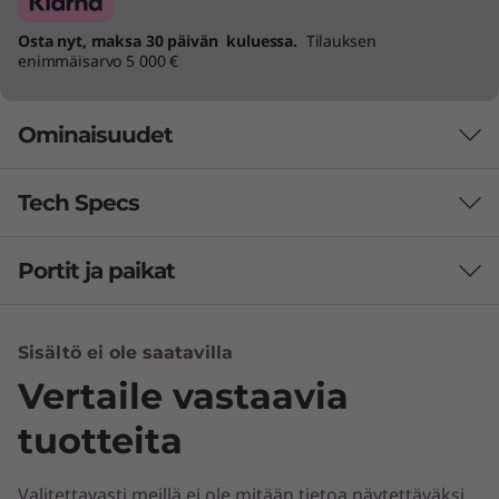
Osta nyt, maksa 30 päivän kuluessa.
Tilauksen
enimmäisarvo 5 000 €
Ominaisuudet
Tech Specs
Väylä älykkäämpiin kokouksiin eri
huoneiden kesken
Portit ja paikat
Täysin varusteltu setti
Väylä älykkäämpiin
kokouksiin eri
Mitä pakkaus sisältää
Sisältö ei ole saatavilla
ThinkCentre M70q i3-prosessori
huoneiden kesken
Johdin
Vertaile vastaavia
VESA-jalusta
.
tuotteita
Microsoft Teams-huoneisiin sertifioitu ja 13
90W Verkkolaite
®
Gen Intel
Core™ i3-suorittimella varusteltu
ThinkSmart USB-ohjain
ThinkSmart Tiny Kit on yhteistyön mestari,
ThinkSmart USB-ohjain 10m kaapeli
Valitettavasti meillä ei ole mitään tietoa näytettäväksi