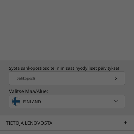
Syötä sähköpostiosoite, niin saat hyödylliset päivitykset
Tuki laitteistolle alusta loppuun asti
Sähköposti
Tuki laitteistolle
Valitse Maa/Alue:
alusta loppuun asti
FINLAND
Sen lisäksi että nautit kattavasta
yhteistyötilasta korkealaatuisilla audio-, ja
TIETOJA LENOVOSTA
videosovelluksilla sekä Microsofrin
natiivisovelluksilla, saat myöskin vuodeksi