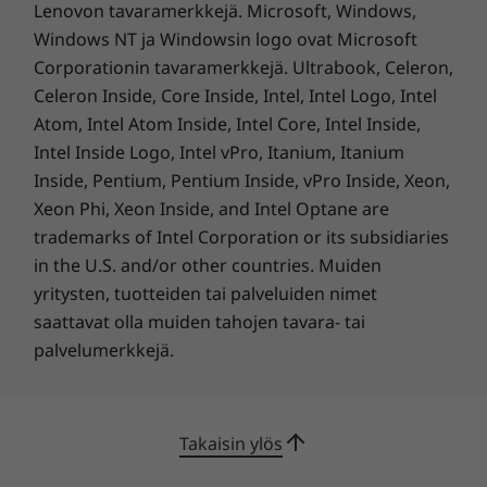
rintamalla
Lenovon tavaramerkkejä. Microsoft, Windows,
Windows NT ja Windowsin logo ovat Microsoft
Tekniset tiedot saattavat vaihdella alueittain ja malleittain.
Suorituskykyä ja
Corporationin tavaramerkkejä. Ultrabook, Celeron,
Celeron Inside, Core Inside, Intel, Intel Logo, Intel
turvallisuutta joka
Atom, Intel Atom Inside, Intel Core, Intel Inside,
rintamalla
Intel Inside Logo, Intel vPro, Itanium, Itanium
Inside, Pentium, Pentium Inside, vPro Inside, Xeon,
Vertaansa vailla oleva yksityisyys ja turvallisuus
Xeon Phi, Xeon Inside, and Intel Optane are
alusta alkaen ThinkSmart Tiny Kitillä. Koe
trademarks of Intel Corporation or its subsidiaries
johdonmukaista ja kestävää suorituskykyä,
in the U.S. and/or other countries. Muiden
joka täyttää vaatimuksesi Windows -
yritysten, tuotteiden tai palveluiden nimet
käyttöjärjestelmän sulautumiseen Office365-
saattavat olla muiden tahojen tavara- tai
ekosysteemiin. Lisäksi, sen hallinta- ja
palvelumerkkejä.
raportointivälineet maksimoivat kaikkien
kokoustilojesi potentiaalin välittömästi.
Takaisin ylös