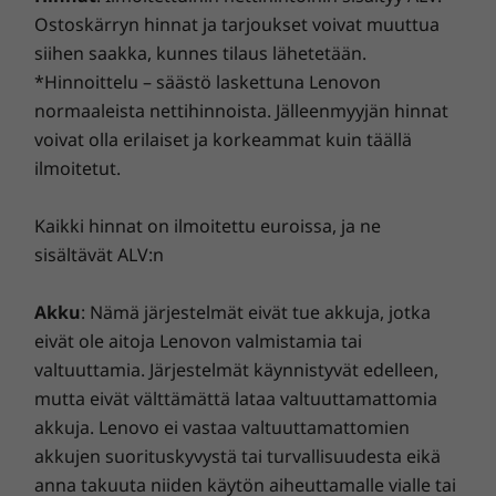
Paino
Ostoskärryn hinnat ja tarjoukset voivat muuttua
Alkaen 1,32 kg
siihen saakka, kunnes tilaus lähetetään.
*Hinnoittelu – säästö laskettuna Lenovon
Tekniset tiedot saattavat vaihdella alueittain ja malleittain.
normaaleista nettihinnoista. Jälleenmyyjän hinnat
voivat olla erilaiset ja korkeammat kuin täällä
ilmoitetut.
ThinkSmart Controller
Kaikki hinnat on ilmoitettu euroissa, ja ne
Portit ja paikat
Yhteistyön tekeminen osallistavaksi ja
sisältävät ALV:n
helpoksi
USB-C 2.0
Kuulokemikrofoni
Yhteistyön tekeminen
Akku
: Nämä järjestelmät eivät tue akkuja, jotka
Suojaus
eivät ole aitoja Lenovon valmistamia tai
osallistavaksi ja
Kensington MiniSaver Security Slot™
valtuuttamia. Järjestelmät käynnistyvät edelleen,
helpoksi
mutta eivät välttämättä lataa valtuuttamattomia
Paino
akkuja. Lenovo ei vastaa valtuuttamattomien
Muuta kokouksien kulku ThinkSmart Tiny
Alkaen 753,8 g
akkujen suorituskyvystä tai turvallisuudesta eikä
Kitillä – jossa osallistuminen kohtaa
anna takuuta niiden käytön aiheuttamalle vialle tai