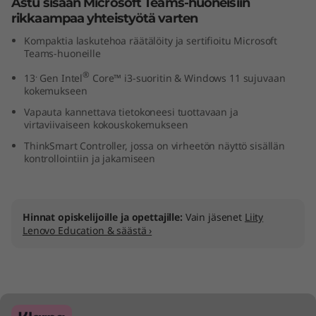
Astu sisään Microsoft Teams-huoneisiin
rikkaampaa yhteistyötä varten
Kompaktia laskutehoa räätälöity ja sertifioitu Microsoft
Teams-huoneille
.
®
13
Gen Intel
Core™ i3-suoritin & Windows 11 sujuvaan
kokemukseen
Vapauta kannettava tietokoneesi tuottavaan ja
virtaviivaiseen kokouskokemukseen
ThinkSmart Controller, jossa on virheetön näyttö sisällän
kontrollointiin ja jakamiseen
Hinnat opiskelijoille ja opettajille:
Vain jäsenet
Liity
Lenovo Education & säästä ›