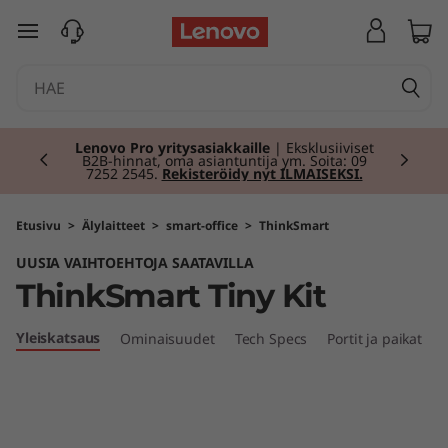
T
siirry pääsisältöön
h
i
Currently displaying item 2 of 2
n
Lenovo Pro yritysasiakkaille
| Eksklusiiviset
B2B-hinnat, oma asiantuntija ym. Soita: 09
7252 2545.
Rekisteröidy nyt ILMAISEKSI.
k
S
Etusivu
>
Älylaitteet
>
smart-office
>
ThinkSmart
UUSIA VAIHTOEHTOJA SAATAVILLA
m
ThinkSmart Tiny Kit
a
Yleiskatsaus
Ominaisuudet
Tech Specs
Portit ja paikat
r
t