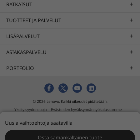
RATKAISUT
takuun paikan päällä suoritettaville
toimenpiteille ja Lenovo Premier Supportin.
Tutki tarkemmin ThinkSmart Tiny Kitiä sekä
TUOTTEET JA PALVELUT
ohjelmiston että laitteiston näkökulmasta,
meidän IT-tukemme on nopeasti apunasi.
LISÄPALVELUT
ASIAKASPALVELU
PORTFOLIO
© 2026 Lenovo. Kaikki oikeudet pidätetään.
Yksityisyydensuoja
Evästeiden hyväksynnän työkalussamme
Käyttöehdot
Sivukartta
Ulkoinen lähetyskäytäntö
Uusia vaihtoehtoja saatavilla
Orjuuden ja ihmiskaupan vastainen lausunto
Osta samankaltainen tuote