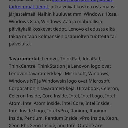
Mitat (K x L x S)
tärkeimmät tiedot
, jotka voivat koskea ostamaasi
17
-
USB-B 2.0
2.7cm x 21cm x 9.6cm
järjestelmää. Näihin kuuluvat mm. Windows 10:aa,
Windows 8:aa, Windows 7:ää ja mahdollisia
Paino
18
-
DC-virransyöttö
päivityksiä koskevat tiedot. Lenovo ei edusta eikä
Alkaen 212 gr
takaa mitään kolmansien osapuolten tuotteita tai
palveluita.
19
-
Ethernet (RJ45)
ThinkSmart Manager
Tavaramerkit
: Lenovo, ThinkPad, IdeaPad,
Palvelutaso
ThinkCentre, ThinkStation ja Lenovon logo ovat
Yhden vuoden ThinkSmart Manager Premium -tilaus
Lenovon tavaramerkkejä. Microsoft, Windows,
Windows NT ja Windowsin logo ovat Microsoft
Tekniset tiedot voivat vaihdella alueittain ja malleittain.
Corporationin tavaramerkkejä. Ultrabook, Celeron,
Lisätietoja
Celeron Inside, Core Inside, Intel, Intel Logo, Intel
Esiasennetut ohjelmistot
Atom, Intel Atom Inside, Intel Core, Intel Inside,
Intel Inside Logo, Intel vPro, Itanium, Itanium
Microsoft Teams -huoneet
Inside, Pentium, Pentium Inside, vPro Inside, Xeon,
ThinkSmart Manager
Xeon Phi, Xeon Inside, and Intel Optane are