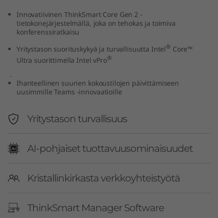
e
Innovatiivinen ThinkSmart Core Gen 2 -
tietokonejärjestelmällä, joka on tehokas ja toimiva
n
konferenssiratkaisu
®
Yritystason suorituskykyä ja turvallisuutta Intel
Core™
2
®
Ultra suorittimella Intel vPro
+
.
Ihanteellinen suurien kokoustilojen päivittämiseen
I
uusimmille Teams -innovaatioille
P
Yritystason turvallisuus
-
AI-pohjaiset tuottavuusominaisuudet
o
h
Kristallinkirkasta verkkoyhteistyötä
j
ThinkSmart Manager Software