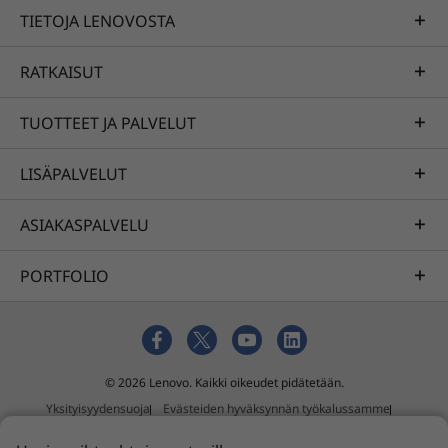
dokumentaatio, yhteensopivuus (englanniksi)
TIETOJA LENOVOSTA
RATKAISUT
TUOTTEET JA PALVELUT
LISÄPALVELUT
ASIAKASPALVELU
PORTFOLIO
© 2026 Lenovo. Kaikki oikeudet pidätetään.
Yksityisyydensuoja
Evästeiden hyväksynnän työkalussamme
Käyttöehdot
Sivukartta
Ulkoinen lähetyskäytäntö