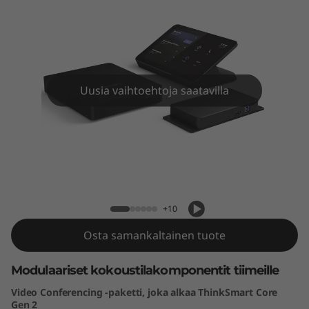
k
S
m
a
Uusia vaihtoehtoja saatavilla
r
t
Lenovo ThinkSmart Core Gen 2 + IP -
C
ohjainpaketti tiimeill
o
+10
r
Osta samankaltainen tuote
e
Modulaariset kokoustilakomponentit tiimeille
G
Video Conferencing -paketti, joka alkaa ThinkSmart Core
Gen 2