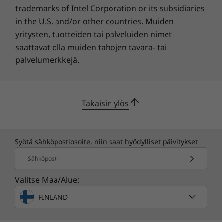
Takuu
trademarks of Intel Corporation or its subsidiaries
Kolmen vuoden Lenovo Premier tuki
in the U.S. and/or other countries. Muiden
Kolmen vuoden ThinkSmart yhteistyön
yritysten, tuotteiden tai palveluiden nimet
asiantuntijapalvelut - Ota käyttöön
saattavat olla muiden tahojen tavara- tai
Kolmen vuoden ThinkSmart yhteistyön
palvelumerkkejä.
asiantuntijapalvelut - Ylläpito
Myyntipakkauksen sisältö
Takaisin ylös
ThinkSmart Core Gen 2 (Microsoft Teams)
Lenovo IP-ohjain
Lenovo Link Box
Pika-aloitusopas
Syötä sähköpostiosoite, niin saat hyödylliset päivitykset
90W AC adapteri (Vain valitut mallit)
Sähköposti
Seinäteline & VESA-kiinnike
Power cage
Valitse Maa/Alue:
Kattavat tekniset tiedot
FINLAND
Tuotteen teknisten tietojen viite:
Mallit, tekniset tiedot,