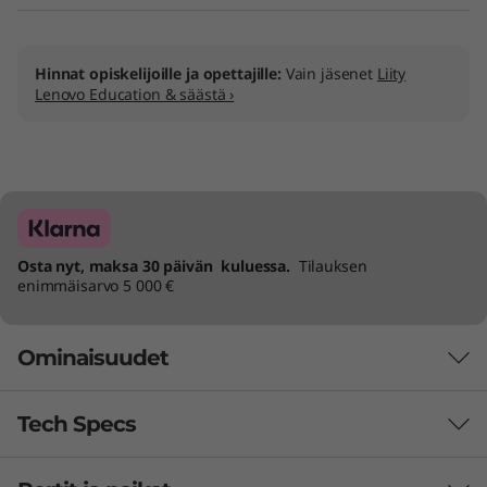
a
i
Hinnat opiskelijoille ja opettajille:
Vain jäsenet
Liity
n
Lenovo Education & säästä ›
p
a
k
Osta nyt, maksa 30 päivän kuluessa.
Tilauksen
e
enimmäisarvo 5 000 €
t
Ominaisuudet
t
i
Tech Specs
KOE TEKOÄLYOPTIMOITU
KONFERENSSIJÄRJESTELMÄ
t