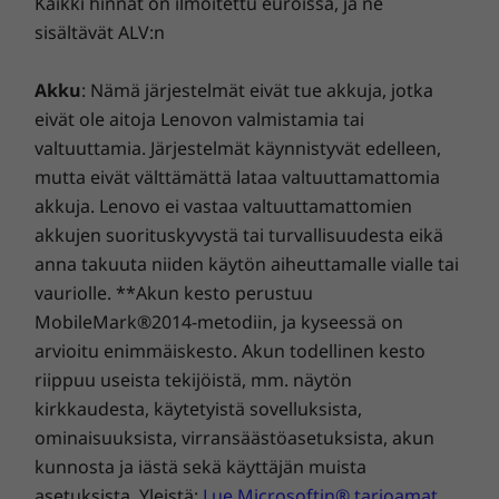
Kaikki hinnat on ilmoitettu euroissa, ja ne
13
-
Ethernet (RJ45)
Mitat (K x L x S)
sisältävät ALV:n
9.9cm x 25.146cm x 16cm
Akku
: Nämä järjestelmät eivät tue akkuja, jotka
HELPPO ASENNUS & PUHDASTA
14
-
USB-C® (USB 5 Gbps)
Paino
ESTETIIKKAA
eivät ole aitoja Lenovon valmistamia tai
Alkaen 1.55 kg
valtuuttamia. Järjestelmät käynnistyvät edelleen,
Ideaalinen suuriin
15
-
HDMI-tulo
mutta eivät välttämättä lataa valtuuttamattomia
Väri
kokoushuoneisiin
akkuja. Lenovo ei vastaa valtuuttamattomien
Black
akkujen suorituskyvystä tai turvallisuudesta eikä
Lenovo IP-ohjain toimii Link Boxin kanssa
anna takuuta niiden käytön aiheuttamalle vialle tai
tarjotakseen kirkkaan konferenssiratkaisun.
vauriolle. **Akun kesto perustuu
Lenovo Link Box
Siinä on yksikaapeliliitäntä sekä virtaa että
MobileMark®2014-metodiin, ja kyseessä on
dataa varten, ja se on helppo asentaa. Aseta
Portit ja paikat
arvioitu enimmäiskesto. Akun todellinen kesto
ohjain pöydälle ja liitä kannettava tietokone
riippuu useista tekijöistä, mm. näytön
DC-verkkovirta sisään
Lenovo Link Box
vaivattomasti HDMI-kaapelilla tai kiinnitä se
Ethernet (RJ45)
kirkkaudesta, käytetyistä sovelluksista,
seinälle jopa 100 metrin etäisyydelle
HDMI out
ominaisuuksista, virransäästöasetuksista, akun
ThinkSmart Coresta.
USB-B 2.0
16
-
HDMI-lähtöliitäntä
kunnosta ja iästä sekä käyttäjän muista
asetuksista. Yleistä:
Lue Microsoftin® tarjoamat