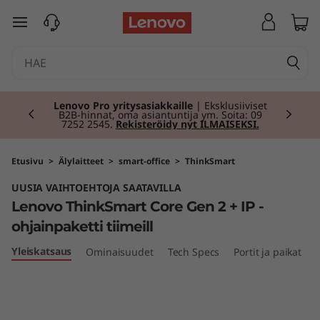
L
siirry pääsisältöön
e
n
Currently displaying item 2 of 2
o
Lenovo Pro yritysasiakkaille
| Eksklusiiviset
B2B-hinnat, oma asiantuntija ym. Soita: 09
7252 2545.
Rekisteröidy nyt ILMAISEKSI.
v
o
Etusivu
>
Älylaitteet
>
smart-office
>
ThinkSmart
UUSIA VAIHTOEHTOJA SAATAVILLA
T
Lenovo ThinkSmart Core Gen 2 + IP -
h
ohjainpaketti tiimeill
Yleiskatsaus
Ominaisuudet
Tech Specs
Portit ja paikat
i
n