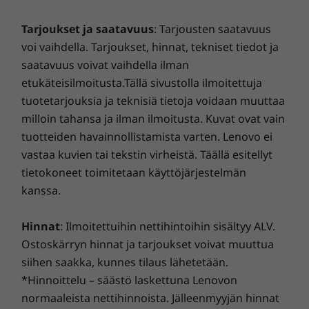
Sisäinen tallennustila
256 Gt uMCP
Tarjoukset ja saatavuus
: Tarjousten saatavuus
512 Gt uMCP
voi vaihdella. Tarjoukset, hinnat, tekniset tiedot ja
saatavuus voivat vaihdella ilman
Suojaus
etukäteisilmoitusta.Tällä sivustolla ilmoitettuja
Sormenjälkilukija näytöllä
tuotetarjouksia ja teknisiä tietoja voidaan muuttaa
Kasvojentunnistus
milloin tahansa ja ilman ilmoitusta. Kuvat ovat vain
ThinkShield
tuotteiden havainnollistamista varten. Lenovo ei
Sensorit
vastaa kuvien tai tekstin virheistä. Täällä esitellyt
tietokoneet toimitetaan käyttöjärjestelmän
Läheisyystunnistin
Valoisuussensori
kanssa.
Kiihtyvyysmittari
Gyroskooppi
Hinnat
: Ilmoitettuihin nettihintoihin sisältyy ALV.
SAR-sensori
Ostoskärryn hinnat ja tarjoukset voivat muuttua
Sensorikeskus
siihen saakka, kunnes tilaus lähetetään.
Magnetometri (e-kompassi)
*Hinnoittelu – säästö laskettuna Lenovon
normaaleista nettihinnoista. Jälleenmyyjän hinnat
Uskomattomia yksityiskohtia