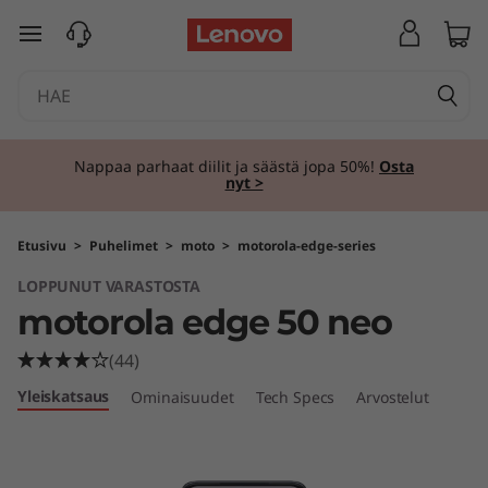
m
siirry pääsisältöön
o
t
o
Nappaa parhaat diilit ja säästä jopa 50%!
Osta
nyt >
r
o
Etusivu
>
Puhelimet
>
moto
>
motorola-edge-series
LOPPUNUT VARASTOSTA
l
motorola edge 50 neo
a
(44)
e
Yleiskatsaus
Ominaisuudet
Tech Specs
Arvostelut
d