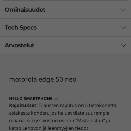
Ominaisuudet
Tech Specs
Arvostelut
suorituskyky
Käyttöjärjestelmä
Android™ 14
motorola edge 50 neo
Suoritin
MediaTek Dimensity 7300
Luo kauniita tarinoita
HELLO SMARTPHONE
Muisti (RAM)
Rajoitukset
: Tilausten rajoitus on 5 tietokonetta
8 Gt LPDDR4X
asiakasta kohden. Jos haluat tilata suurempia
12 Gt LPDDR4X
määriä, siirry sivuston osioon ”Mistä ostan” ja
katso Lenovon jälleenmyyjien tiedot.