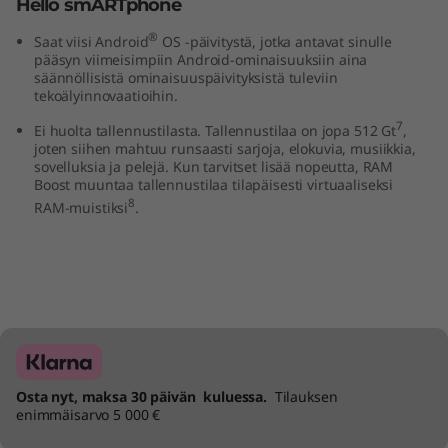
Hello smARTphone
®
Saat viisi Android
OS -päivitystä, jotka antavat sinulle
pääsyn viimeisimpiin Android-ominaisuuksiin aina
säännöllisistä ominaisuuspäivityksistä tuleviin
tekoälyinnovaatioihin.
7
Ei huolta tallennustilasta. Tallennustilaa on jopa 512 Gt
,
joten siihen mahtuu runsaasti sarjoja, elokuvia, musiikkia,
sovelluksia ja pelejä. Kun tarvitset lisää nopeutta, RAM
Boost muuntaa tallennustilaa tilapäisesti virtuaaliseksi
8
RAM-muistiksi
.
Osta nyt, maksa 30 päivän kuluessa.
Tilauksen
enimmäisarvo 5 000 €