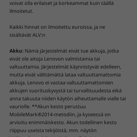
akku
voivat olla erilaiset ja korkeammat kuin täällä
kaikissa valaistusolosuhteissa
ilmoitetut.
Akun koko
Ota vaivattomasti kuvia sinulle tärkeistä
yksi
kohteista 50 MP:n Ultra Pixel -
väreil
4310mAh
Kaikki hinnat on ilmoitettu euroissa, ja ne
™
Moto
Tukee 5-68 W:n pikalatausta
pääkameralla. Kameran Sony - LYTIA
sisältävät ALV:n
objekti
700C -sensori takaa huippunopean ja
tausta
tarkan kuvauksen heikossa
Akun kesto
Akku
: Nämä järjestelmät eivät tue akkuja, jotka
valaistuksessa.
korkeintaan 34 t
eivät ole aitoja Lenovon valmistamia tai
valtuuttamia. Järjestelmät käynnistyvät edelleen,
Lataaminen
mutta eivät välttämättä lataa valtuuttamattomia
68 W TurboPower™
akkuja. Lenovo ei vastaa valtuuttamattomien
15 W:n langaton lataus
akkujen suorituskyvystä tai turvallisuudesta eikä
anna takuuta niiden käytön aiheuttamalle vialle tai
vauriolle. **Akun kesto perustuu
näyttö
MobileMark®2014-metodiin, ja kyseessä on
Näytön koko
arvioitu enimmäiskesto. Akun todellinen kesto
6,4 tuuman pOLED
riippuu useista tekijöistä, mm. näytön