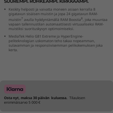
SUUREMPI. ROHKEAMPI. KIRKKAAMPI.
Keskity helposti ja vaivatta moneen asiaan kerralla 8
gigatavun sisäisen muistin ja jopa 24 gigatavun RAM-
7
8
muistin
avulla hyödyntämällä RAM Boostia
, joka muuntaa
vapaan tallennustilan automaattisesti virtuaaliseksi RAM-
muistiksi suorituskyvyn optimoimiseksi.
MediaTek Helio G81 Extreme ja HyperEngine-
peliteknologian uskomaton teho takaa nopeamman,
sulavamman ja responsiivisemman pelikokemuksen joka
kerta.
Osta nyt, maksa 30 päivän kuluessa.
Tilauksen
enimmäisarvo 5 000 €