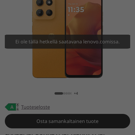
Ei ole tällä hetkellä saatavana lenovo.comissa.
moto g15
+4
Tuoteseloste
Osta samankaltainen tuote