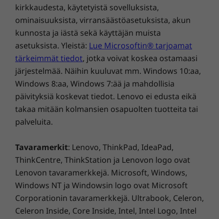
kirkkaudesta, käytetyistä sovelluksista,
Näyttö
ominaisuuksista, virransäästöasetuksista, akun
6,72 tuuman näyttö
kunnosta ja iästä sekä käyttäjän muista
asetuksista. Yleistä:
Lue Microsoftin® tarjoamat
Näytön teknologia
tärkeimmät tiedot
, jotka voivat koskea ostamaasi
LCD | 60 Hz virkistystaajuus
järjestelmää. Näihin kuuluvat mm. Windows 10:aa,
Windows 8:aa, Windows 7:ää ja mahdollisia
Näytön resoluutio
päivityksiä koskevat tiedot. Lenovo ei edusta eikä
FHD+ (2 400 x 1 080) | 391 ppi
takaa mitään kolmansien osapuolten tuotteita tai
palveluita.
Näytön kuvasuhde
20:9
Tavaramerkit
: Lenovo, ThinkPad, IdeaPad,
Näytön ja rungon suhde
ThinkCentre, ThinkStation ja Lenovon logo ovat
Lenovon tavaramerkkejä. Microsoft, Windows,
Active Area-Body (AA-Body): 86,71 %
Active Area-Touch Panel (AA-TP): 91,64 %
Windows NT ja Windowsin logo ovat Microsoft
Corporationin tavaramerkkejä. Ultrabook, Celeron,
Täydelliset muotokuvat
Celeron Inside, Core Inside, Intel, Intel Logo, Intel
akku