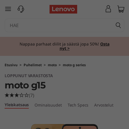
m
siirry pääsisältöön
o
t
o
Nappaa parhaat diilit ja säästä jopa 50%!
Osta
nyt >
g
1
Etusivu
>
Puhelimet
>
moto
>
moto g series
LOPPUNUT VARASTOSTA
5
moto g15
(7)
Yleiskatsaus
Ominaisuudet
Tech Specs
Arvostelut