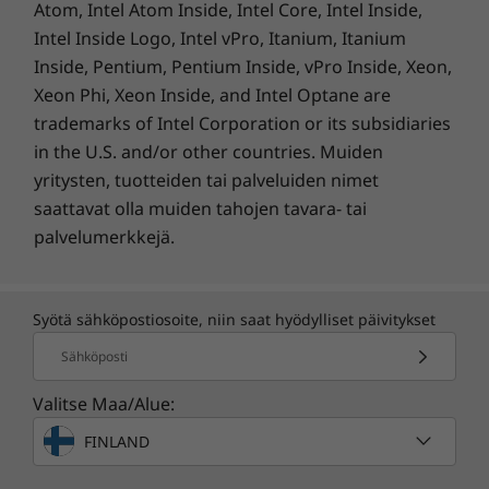
Atom, Intel Atom Inside, Intel Core, Intel Inside,
Tekoälypohjainen
Sekä 
Intel Inside Logo, Intel vPro, Itanium, Itanium
muotokuvaominaisuus segmentoi
a
Akku
kuvan tarkasti käyttämällä edistyneitä
hämär
Inside, Pentium, Pentium Inside, vPro Inside, Xeon,
5200 mAh
algoritmeja luodakseen
mesta
Xeon Phi, Xeon Inside, and Intel Optane are
Tukee 5-18 W:n pikalatausta
luonnonmukaisia sumennuksia ja
tunni
trademarks of Intel Corporation or its subsidiaries
elävöittäviä syvyystehosteita, jotka
automaa
in the U.S. and/or other countries. Muiden
Lataaminen
tekevät muotokuvista kauniita ja
otett
yritysten, tuotteiden tai palveluiden nimet
Tukee 18 W:n latausta5
todentuntuisia.
saattavat olla muiden tahojen tavara- tai
palvelumerkkejä.
Värit
Pitkäkestoisella akulla voit jatkaa pidempään
4.
Värit
Jatka pidempään. Lataa
Syötä sähköpostiosoite, niin saat hyödylliset päivitykset
Gravity Grey
nopeammin.
Sähköposti
Iguana Green
Sunrise Orange
Valitse Maa/Alue:
FINLAND
Työskentele ja pelaa sydämesi
Turbo
kamera
kyllyydestä 5200 mAh:n akun ansiosta.
jo