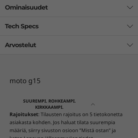
Ominaisuudet
Tech Specs
Arvostelut
suorituskyky
Käyttöjärjestelmä
Android™ 15
moto g15
Järjestelmäarkkitehtuuri/suoritin
MediaTek Helio G81 Extreme -suoritin, jossa on 2,0
GHz kahdeksanytiminen CPU ja Arm Mali-G52 MC2
SUUREMPI. ROHKEAMPI.
GPU
KIRKKAAMPI.
Elokuvaviihdettä
Rajoitukset
: Tilausten rajoitus on 5 tietokonetta
Muisti
asiakasta kohden. Jos haluat tilata suurempia
4 Gt LPDDR4X RAM-muistia, voidaan laajentaa 12
määriä, siirry sivuston osioon ”Mistä ostan” ja
7
8