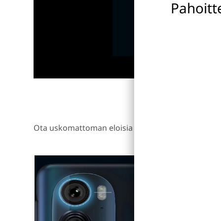
Pahoitt
Ota uskomattoman eloisia valokuvia ja kuvaa HDR