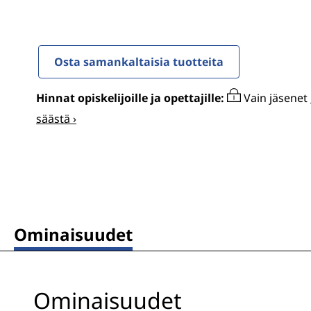
ö
n
Osta samankaltaisia tuotteita
Hinnat opiskelijoille ja opettajille:
Vain jäsenet
säästä ›
Ominaisuudet
Ominaisuudet