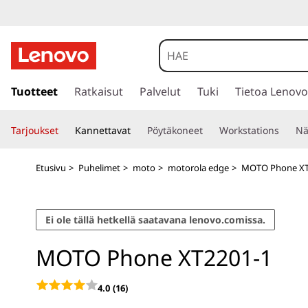
s
i
Tuotteet
Ratkaisut
Palvelut
Tuki
Tietoa Lenovo
i
r
Tarjoukset
Kannettavat
Pöytäkoneet
Workstations
Nä
r
y
p
Etusivu
>
Puhelimet
>
moto
>
motorola edge
>
MOTO Phone XT
ä
ä
s
Ei ole tällä hetkellä saatavana lenovo.comissa.
i
s
MOTO Phone XT2201-1
ä
l
t
4.0
(16)
ö