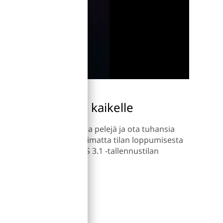
Reilusti tilaa kaikelle
Lataa sovelluksia ja pelejä ja ota tuhansia
valokuvia huolehtimatta tilan loppumisesta
256 gigatavun UFS 3.1 -tallennustilan
2
ansiosta
.
3
4