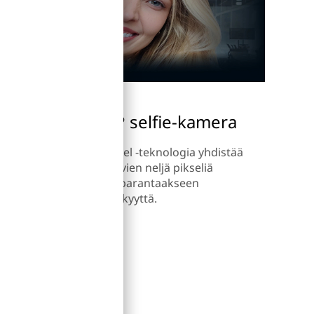
us
60 MP selfie-kamera
n
Quad Pixel -teknologia yhdistää
selfie-kuvien neljä pikseliä
yhdeksi parantaakseen
ta.
valoherkkyyttä.
i