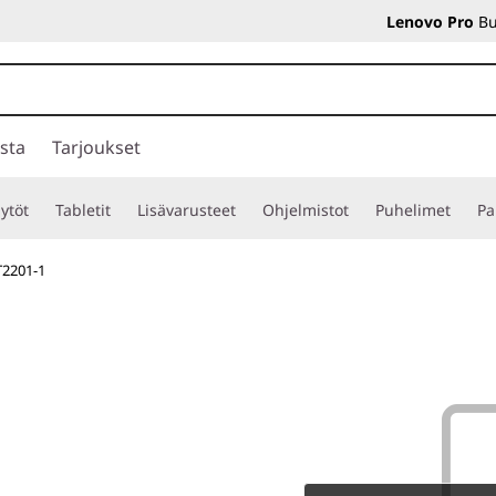
Lenovo Pro
Bu
sta
Tarjoukset
ytöt
Tabletit
Lisävarusteet
Ohjelmistot
Puhelimet
Pa
2201-1