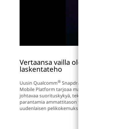
Vertaansa vailla oleva
laskentateho
®
®
Uusin Qualcomm
Snapdragon
8 Gen 1
Mobile Platform tarjoaa markkinoiden
johtavaa suorituskykyä, tekoälyn
parantamia ammattitason valokuvia sekä
uudenlaisen pelikokemuksen.