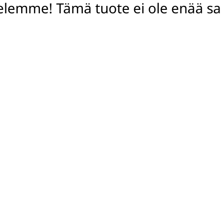
elemme! Tämä tuote ei ole enää saa
Keskity hetkeen
10+-videoita henkeäsalpaavissa väreissä puhelimen korkea