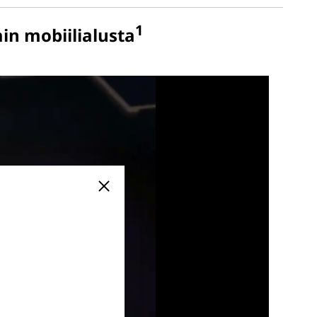
1
in mobiilialusta