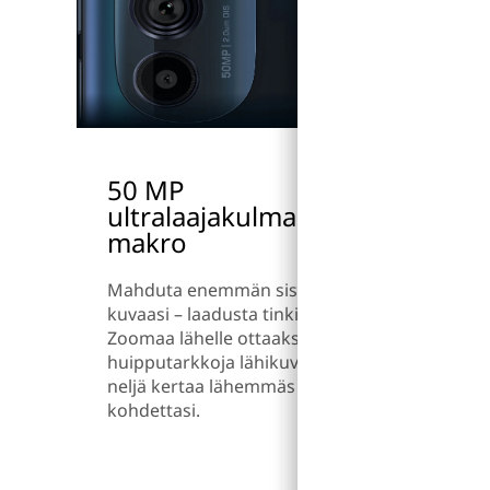
50 MP
50 
ultralaajakulma ja
makro
Ota t
valok
piksel
Mahduta enemmän sisältöä
Saat 
kuvaasi – laadusta tinkimättä.
kuvia 
Zoomaa lähelle ottaaksesi
valais
huipputarkkoja lähikuvia ja astu
neljä kertaa lähemmäs
kohdettasi.