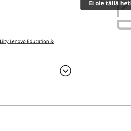
Ei ole tällä h
Liity Lenovo Education &