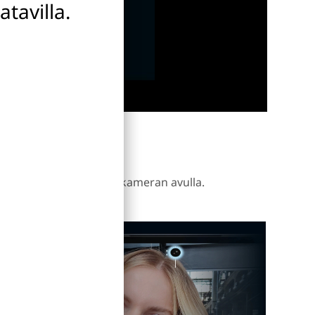
tavilla.
resoluutioisen kolmoiskameran avulla.