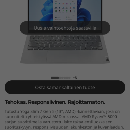
e
n
5
Uusia vaihtoehtoja saatavilla
(
1
3
Yoga Slim 7 Gen 5 (13" AMD)
"
+8
A
Osta samankaltainen tuote
M
Tehokas. Responsiivinen. Rajoittamaton.
D
Tutustu Yoga Slim 7 Gen 5 (13", AMD) -kannettavaan, joka on
suunniteltu yhteistyössä AMD:n kanssa. AMD Ryzen™ 5000 -
sarjan suorittimella varustettu laite takaa ensiluokkaisen
)
suorituskyvyn, responsiivisuuden, akunkeston ja kuvanlaadun.