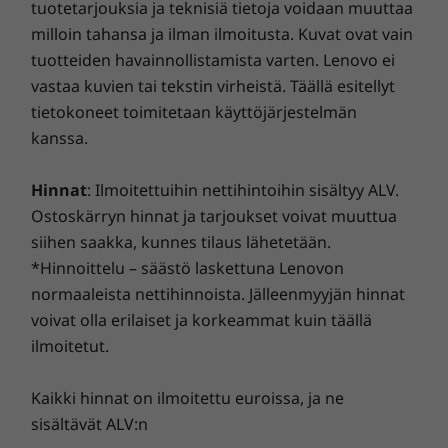
tuotetarjouksia ja teknisiä tietoja voidaan muuttaa
PC-huippuosaamisen ja tietoturvan tulevaisuus uudelle
Nauti akun uskomattoman pitkästä
milloin tahansa ja ilman ilmoitusta. Kuvat ovat vain
Lenovo-laitteellesi.
käyttöajasta suorituskyvyn tarpeidesi mukaan
tuotteiden havainnollistamista varten. Lenovo ei
optimoivan älykkään jäähdytyksen ansiosta.
vastaa kuvien tai tekstin virheistä. Täällä esitellyt
Päivitä kannettavasi takuu
tietokoneet toimitetaan käyttöjärjestelmän
kanssa.
Jokaisessa Lenovo-kannettavassa on yhden vuoden
akkutakuu järjestelmätakuusta riippumatta. Mutta
tässä on todellinen mullistava uutuus: valikoiduille
Hinnat
: Ilmoitettuihin nettihintoihin sisältyy ALV.
tietokoneille tarjoamme
3 vuoden takuun sinetöidylle
Ostoskärryn hinnat ja tarjoukset voivat muuttua
akulle
. Nauti kolmen vuoden huolettomasta akun
siihen saakka, kunnes tilaus lähetetään.
käytöstä, kun hankit tämän päivityksen laitteen oston
*Hinnoittelu – säästö laskettuna Lenovon
yhteydessä tai alkuperäisen yhden vuoden akkutakuun
normaaleista nettihinnoista. Jälleenmyyjän hinnat
Avustaja, joka ei jätä sinua pulaan
aikana (jos akkusi on hyvässä kunnossa). Olet myös
voivat olla erilaiset ja korkeammat kuin täällä
oikeutettu yhteen akun vaihtoon mahdollisten
ilmoitetut.
Yoga Slim 7 Gen 5 (13", AMD) -kannettava
ongelmien varalta. Kohenna kokemustasi päivittämällä
varmistaa tietoturvasi läsnäoloantureilla, jotka
palvelu paikan päällä tarjottavaan On-site Serviceen.
antavat tietosuojahälytyksen, jos joku kurkkii
Kaikki hinnat on ilmoitettu euroissa, ja ne
Lenovolla huippuosaaminen tarkoittaa kannettavan
olkasi yli, ja kirjaavat sinut ulos automaattisesti,
sisältävät ALV:n
suorituskyvyn ja suojauksen yhdistelmää!
kun poistut kannettavasi luota. Joillakin