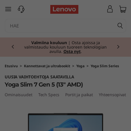
Y
siirry pääsisältöön
o
g
Currently displaying item 1 of 2
a
Valmiina kouluun
| Osta ajoissa ja
valmistaudu kouluun tuoreen teknologian
avulla.
Osta nyt
.
S
l
Etusivu
>
Kannettavat ja ultrabookit
>
Yoga
>
Yoga Slim Series
UUSIA VAIHTOEHTOJA SAATAVILLA
i
Yoga Slim 7 Gen 5 (13" AMD)
m
Ominaisuudet
Tech Specs
Portit ja paikat
Yhteensopivat li
7
G