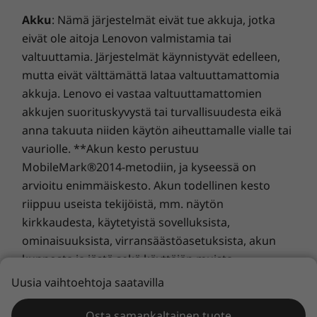
markkinoilla voit myös keskustella digitaalisen
Akku
: Nämä järjestelmät eivät tue akkuja, jotka
Alexa-avustajan kanssa, joka tuo nyt käyttöön
eivät ole aitoja Lenovon valmistamia tai
parannetun käyttöliittymän ja laajennettuja
valtuuttamia. Järjestelmät käynnistyvät edelleen,
toimintoja.
mutta eivät välttämättä lataa valtuuttamattomia
akkuja. Lenovo ei vastaa valtuuttamattomien
akkujen suorituskyvystä tai turvallisuudesta eikä
anna takuuta niiden käytön aiheuttamalle vialle tai
vauriolle. **Akun kesto perustuu
MobileMark®2014-metodiin, ja kyseessä on
arvioitu enimmäiskesto. Akun todellinen kesto
riippuu useista tekijöistä, mm. näytön
kirkkaudesta, käytetyistä sovelluksista,
Tyylikäs ja kannettava
ominaisuuksista, virransäästöasetuksista, akun
kunnosta ja iästä sekä käyttäjän muista
Hiekkapuhalletusta ja eloksoidusta metallista
asetuksista. Yleistä:
Lue Microsoftin® tarjoamat
Uusia vaihtoehtoja saatavilla
valmistetun tyylikkään Yoga Slim 7 Gen 5 (13",
tärkeimmät tiedot
, jotka voivat koskea ostamaasi
AMD) -kannettavan värivaihtoehdot ovat Iron
järjestelmää. Näihin kuuluvat mm. Windows 10:aa,
Osta samankaltainen tuote