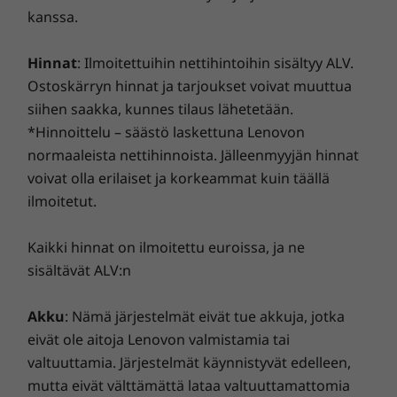
WLAN: WiFi 6E
tietoturvaamme mainos- ja haittaohjelmia sekä muita
kuuntelu- tai videoneuvottelukokemuksen. 360
kanssa.
®
Bluetooth
5.2
uhkia vastaan. Vapauta tietokoneen käyttökokemuksesi
asteen neloismikrofonien ansiosta äänesi
koko potentiaali!
kuuluu selkeänä jokaisessa puhelussa.
Hinnat
: Ilmoitettuihin nettihintoihin sisältyy ALV.
* Valinnaisen WWAN-ominaisuuden saatavuus vaihtelee alueittain. Ominaisuus on
Ostoskärryn hinnat ja tarjoukset voivat muuttua
määritettävä ostohetkellä, ja se edellyttää verkkopalveluntarjoajaa.
siihen saakka, kunnes tilaus lähetetään.
*Hinnoittelu – säästö laskettuna Lenovon
Portit ja paikat
normaaleista nettihinnoista. Jälleenmyyjän hinnat
2 x USB-C Thunderbolt™ 4
voivat olla erilaiset ja korkeammat kuin täällä
Kuuloke- ja mikrofoniyhdistelmä
ilmoitetut.
USB-portin siirtonopeudet ovat likimääräisiä, ja ne vaihtelevat monien tekijöiden,
Kaikki hinnat on ilmoitettu euroissa, ja ne
kuten isäntä- ja oheislaitteiden käsittelytehon, tiedostomääritteiden, järjestelmän
sisältävät ALV:n
kokoonpanon ja käyttöympäristöjen, mukaan. Todelliset nopeudet vaihtelevat, ja ne
Niin kevyt, mutta silti täynnä upeita
ominaisuuksia
voivat olla odotettua pienemmät.
Akku
: Nämä järjestelmät eivät tue akkuja, jotka
Älykäs, ultrakannettava ThinkPad X1 Nano
Näppäimistö
eivät ole aitoja Lenovon valmistamia tai
painaa vain 0,97 kg. Konenäön ja FHD MIPI -
Roiskeenkestävä
valtuuttamia. Järjestelmät käynnistyvät edelleen,
hybridi-infrapunakameran (molemmat
Valkoinen LED-taustavalaistus
mutta eivät välttämättä lataa valtuuttamattomia
valinnaisia ominaisuuksia) ansiosta laite voi