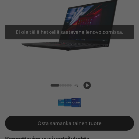
N
a
n
Ei ole tällä hetkellä saatavana lenovo.comissa.
o
G
e
ThinkPad X1 Nano Gen 2 (13" Intel)
n
+8
2
(
1
Osta samankaltainen tuote
3