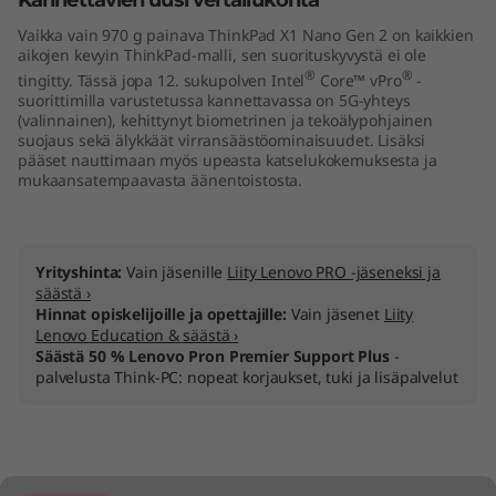
Kannettavien uusi vertailukohta
"
Vaikka vain 970 g painava ThinkPad X1 Nano Gen 2 on kaikkien
aikojen kevyin ThinkPad-malli, sen suorituskyvystä ei ole
I
®
®
tingitty. Tässä jopa 12. sukupolven Intel
Core™ vPro
-
suorittimilla varustetussa kannettavassa on 5G-yhteys
n
(valinnainen), kehittynyt biometrinen ja tekoälypohjainen
suojaus sekä älykkäät virransäästöominaisuudet. Lisäksi
pääset nauttimaan myös upeasta katselukokemuksesta ja
t
mukaansatempaavasta äänentoistosta.
e
l
Yrityshinta:
Vain jäsenille
Liity Lenovo PRO -jäseneksi ja
säästä ›
)
Hinnat opiskelijoille ja opettajille:
Vain jäsenet
Liity
Lenovo Education & säästä ›
Säästä 50 % Lenovo Pron Premier Support Plus
-
palvelusta Think-PC: nopeat korjaukset, tuki ja lisäpalvelut