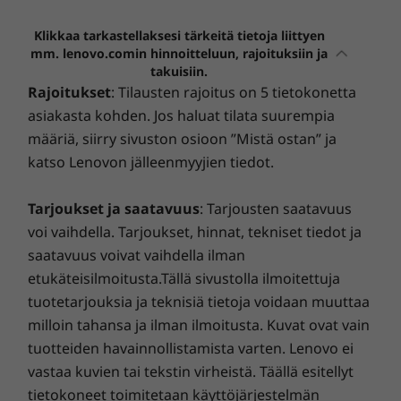
FHD MIPI -infrapunakamera (IR) ja verkkokameran
Suojaa tietokoneesi Lenovon Accidental Damage
resoluution ansiosta paneelissa on todella
yksityisyyssuoja sekä konenäkö
Klikkaa tarkastellaksesi tärkeitä tietoja liittyen
Protection -suojalla – se on ylivertainen suoja
tarkka kuva ja värintoisto.
mm. lenovo.comin hinnoitteluun, rajoituksiin ja
odottamattomia tilanteita vastaan! Sano hyvästit
Mitat (K x L x S)
takuisiin.
odottamattomille korjauskustannuksille yhdellä
Rajoitukset
: Tilausten rajoitus on 5 tietokonetta
Näyttö ilman kosketustoimintoa: 14,47 mm x 293,2 mm
etukäteissijoituksella. Se takaa ennakoitavan budjetin
asiakasta kohden. Jos haluat tilata suurempia
x 208,0 mm
ja tuottaa suuret säästöt (28–80 %). Tekniikan
määriä, siirry sivuston osioon ”Mistä ostan” ja
Kosketusnäyttö: 14,77 mm x 293,3 mm x 208,1 mm
huippuosaajamme – Lenovon edistyksellisellä
katso Lenovon jälleenmyyjien tiedot.
diagnostiikalla varustettuina – paljastavat piilossa
Paino
olevat vauriot.
Näyttö ilman kosketustoimintoa: Paino alkaen 970 g
Tarjoukset ja saatavuus
: Tarjousten saatavuus
Kosketusnäyttö: Paino alkaen 989 g
voi vaihdella. Tarjoukset, hinnat, tekniset tiedot ja
Smart Performance
saatavuus voivat vaihdella ilman
Vertaistaan hakeva äänentoisto
Yhteydet
etukäteisilmoitusta.Tällä sivustolla ilmoitettuja
Lenovo Smart Performance tehostaa tietokoneesi
Valinnaisesti: 5G sub-6 (CAT20), eSIM ja fyysinen nano-
®
tuotetarjouksia ja teknisiä tietoja voidaan muuttaa
ThinkPad X1 Nanon Dolby Atmos
-
käyttökokemusta. Lisää tehoa tietokoneeseesi sujuvan
SIM
milloin tahansa ja ilman ilmoitusta. Kuvat ovat vain
kaiutinjärjestelmä vie kuuntelukokemuksen
toiminnan ja salamannopean käynnistymisen
Valinnaisesti: 4G/LTE (CAT16), eSIM ja fyysinen nano-
uudelle tasolle mukaansatempaavalla
tuotteiden havainnollistamista varten. Lenovo ei
varmistamiseksi. Nauti nopeammasta ja
SIM
luotettavammasta Internet-yhteydestä. Suojaa IT-
®
vastaa kuvien tai tekstin virheistä. Täällä esitellyt
äänellään. Dolby Voice
-teknologia vaimentaa
4G/LTE (CAT4)
investointisi hyödyntämällä tehostettua
aktiivisesti taustamelua antaen sinulle parhaan
tietokoneet toimitetaan käyttöjärjestelmän