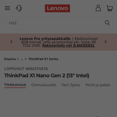
T
siirry pääsisältöön
h
i
Currently displaying item 2 of 2
n
Lenovo Pro yritysasiakkaille
| Eksklusiiviset
B2B-hinnat, oma asiantuntija ym. Soita: 09
7252 2545.
Rekisteröidy nyt ILMAISEKSI.
k
P
Etusivu
>
...
>
ThinkPad X1 Series
LOPPUNUT VARASTOSTA
a
ThinkPad X1 Nano Gen 2 (13" Intel)
d
Yleiskatsaus
Ominaisuudet
Tech Specs
Portit ja paikat
X
1