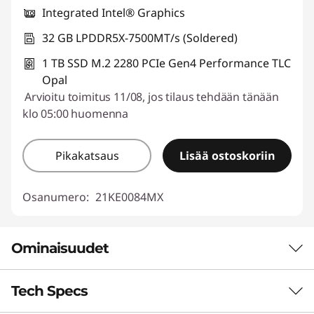
Integrated Intel® Graphics
32 GB LPDDR5X-7500MT/s (Soldered)
1 TB SSD M.2 2280 PCIe Gen4 Performance TLC
Opal
Arvioitu toimitus 11/08, jos tilaus tehdään tänään
klo 05:00 huomenna
Pikakatsaus
Lisää ostoskoriin
Osanumero:
21KE0084MX
Ominaisuudet
Tech Specs
Laita tekoäly töihin