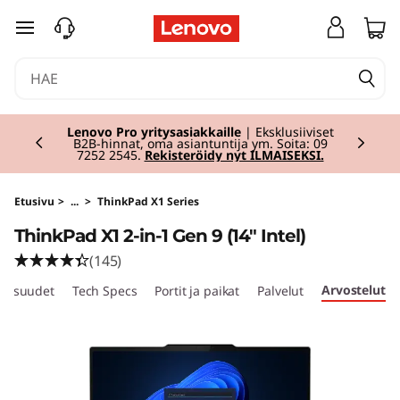
T
siirry pääsisältöön
h
i
Currently displaying item 2 of 2
n
Lenovo Pro yritysasiakkaille
| Eksklusiiviset
B2B-hinnat, oma asiantuntija ym. Soita: 09
7252 2545.
Rekisteröidy nyt ILMAISEKSI.
k
P
Etusivu
>
...
>
ThinkPad X1 Series
ThinkPad X1 2-in-1 Gen 9 (14" Intel)
a
(145)
d
Arvostelut
aisuudet
Tech Specs
Portit ja paikat
Palvelut
X
1