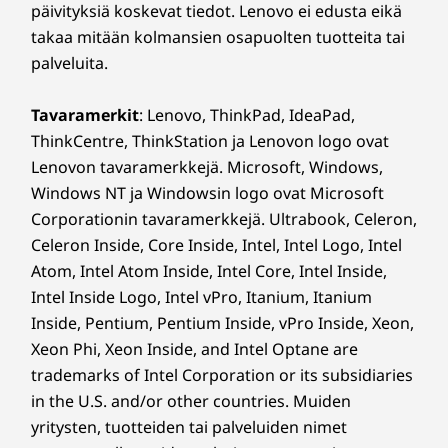
Ilmanottonäppäimet
päivityksiä koskevat tiedot. Lenovo ei edusta eikä
sormenjälkitunnistimen näppäimistöön, ja
Kaksitoimintoinen TrackPoint: liikuta osoitinta tai avaa
takaa mitään kolmansien osapuolten tuotteita tai
entistä suurempi tunnistin tarjoaa paremman
TrackPoint-pikavalikko kaksoisnapauttamalla
palveluita.
kokemuksen. Lisäksi TrackPad on aiempaa
suurempi (120 mm / 4,72″). Tuttua punaista
Kynä
Tavaramerkit
: Lenovo, ThinkPad, IdeaPad,
TrackPointia voi edelleen käyttää navigointiin,
Lenovo Slim Pen (magneettinen) myydään erikseen
mutta se avaa nyt kaksoisnapauttamalla
ThinkCentre, ThinkStation ja Lenovon logo ovat
ThinkPad TrackPoint -pikavalikon, jossa voi
Lenovon tavaramerkkejä. Microsoft, Windows,
optimoida audiovisuaalisia asetuksia, asettaa
KESTÄVYYS
Windows NT ja Windowsin logo ovat Microsoft
mykistyshälytyksiä ja jopa tehdä
Corporationin tavaramerkkejä. Ultrabook, Celeron,
muistiinpanoja sanelun työkalupalkin avulla ja
Materiaali
Celeron Inside, Core Inside, Intel, Intel Logo, Intel
saada käteviä puheesta tekstiksi -
75 % kierrätettyä alumiinia kannen yläosassa (A-puoli)
Atom, Intel Atom Inside, Intel Core, Intel Inside,
transkriptioita.
90 % kierrätettyä magnesiumia näppäimistön
Intel Inside Logo, Intel vPro, Itanium, Itanium
kehyksessä (C-puoli) WWAN-kokoonpanoissa
Inside, Pentium, Pentium Inside, vPro Inside, Xeon,
75 % kierrätettyä alumiinia näppäimistön kehyksessä
Xeon Phi, Xeon Inside, and Intel Optane are
(C-puoli) WLAN-kokoonpanoissa
trademarks of Intel Corporation or its subsidiaries
55 % kierrätettyä alumiinia ja 45 % hydroalumiinia
in the U.S. and/or other countries. Muiden
kannen alaosassa (D-puoli)
yritysten, tuotteiden tai palveluiden nimet
90 % kulutustuotteista kierrätettyä muovia (PCC)