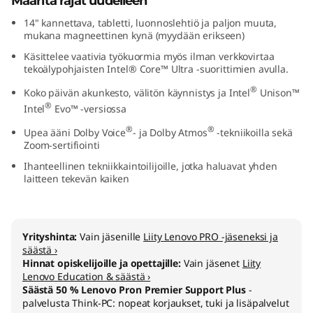
Määritä rajat uudelleen
1
14" kannettava, tabletti, luonnoslehtiö ja paljon muuta,
mukana magneettinen kynä (myydään erikseen)
4
Käsittelee vaativia työkuormia myös ilman verkkovirtaa
tekoälypohjaisten Intel® Core™ Ultra -suorittimien avulla.
"
®
Koko päivän akunkesto, välitön käynnistys ja Intel
Unison™
I
®
Intel
Evo™ -versiossa
®
®
n
Upea ääni Dolby Voice
- ja Dolby Atmos
-tekniikoilla sekä
Zoom-sertifiointi
t
Ihanteellinen tekniikkaintoilijoille, jotka haluavat yhden
laitteen tekevän kaiken
e
l
Yrityshinta:
Vain jäsenille
Liity Lenovo PRO -jäseneksi ja
säästä ›
)
Hinnat opiskelijoille ja opettajille:
Vain jäsenet
Liity
Lenovo Education & säästä ›
Säästä 50 % Lenovo Pron Premier Support Plus
-
palvelusta Think-PC: nopeat korjaukset, tuki ja lisäpalvelut