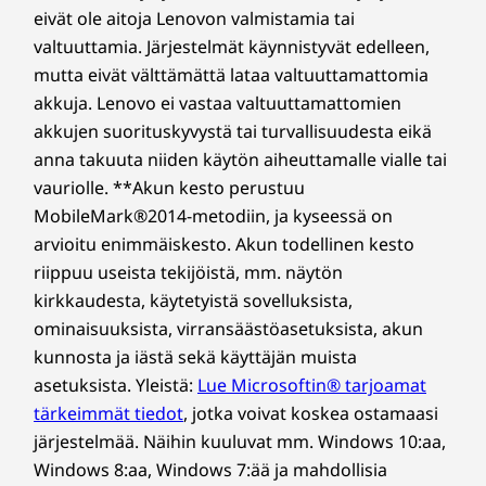
sovelluksissa. Ja mikä parasta, kun suljet
eivät ole aitoja Lenovon valmistamia tai
RAKENNE
kannen, kynä pysyy tiukasti paikallaan myös
valtuuttamia. Järjestelmät käynnistyvät edelleen,
laitetta kannettaessa.
mutta eivät välttämättä lataa valtuuttamattomia
Mitat (K x L x S)
akkuja. Lenovo ei vastaa valtuuttamattomien
15,49 mm x 312,8 mm x 217,65 mm / 0,61″ x 12,31″ x
akkujen suorituskyvystä tai turvallisuudesta eikä
8,57″
anna takuuta niiden käytön aiheuttamalle vialle tai
vauriolle. **Akun kesto perustuu
Paino
MobileMark®2014-metodiin, ja kyseessä on
Alkaen 1,33 kg
arvioitu enimmäiskesto. Akun todellinen kesto
riippuu useista tekijöistä, mm. näytön
Näppäimistö
kirkkaudesta, käytetyistä sovelluksista,
ThinkPad TrackPoint -näppäimistö (1,5 mm:n
ominaisuuksista, virransäästöasetuksista, akun
Legendaarinen näppäimistö vieläkin
näppäinväli)
kunnosta ja iästä sekä käyttäjän muista
parempana
Roiskeenkestävä
asetuksista. Yleistä:
Lue Microsoftin® tarjoamat
Lasinen TrackPad kolmella painikkeella (120 mm /
Uudelleen suunniteltu ThinkPad-näppäimistö
tärkeimmät tiedot
, jotka voivat koskea ostamaasi
4,72″)
sisältää nyt kosketusmerkintöjä, joiden avulla
Lasinen haptinen TouchPad (120 mm/4,72″)
järjestelmää. Näihin kuuluvat mm. Windows 10:aa,
näkövammaiset henkilöt löytävät oikeat
Valkoinen LED-taustavalaistus
Windows 8:aa, Windows 7:ää ja mahdollisia
näppäimet helposti. Olemme siirtäneet