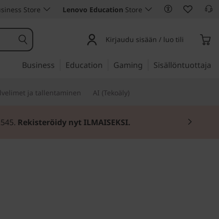
siness Store
Lenovo Education
Store
Kirjaudu sisään / luo tili
Business
Education
Gaming
Sisällöntuottaja
lvelimet ja tallentaminen
AI (Tekoäly)
2545.
Rekisteröidy nyt ILMAISEKSI.