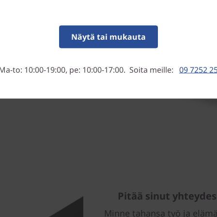
®
®
e
ja Intel
Iris
X
-
ennellä tehokkaasti – ja
Tämä 2-in-1-kannettava on
Näytä tai mukauta
o kuljettaa mukana, ja sen
Ma-to: 10:00-19:00, pe: 10:00-17:00. Soita meille:
09 7252 2
Pitää sinut yhteydes
Minne tahansa työ ja elämä