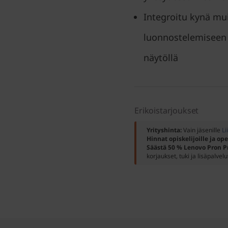
Integroitu kynä mu
luonnostelemiseen j
näytöllä
Erikoistarjoukset
Yrityshinta:
Vain jäsenille
Li
Hinnat opiskelijoille ja ope
Säästä 50 % Lenovo Pron P
korjaukset, tuki ja lisäpalvelu