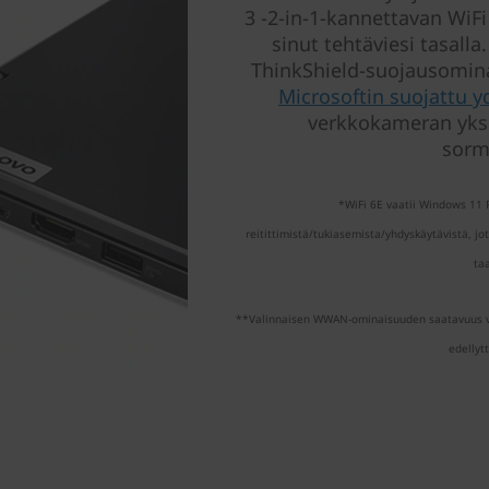
3 -2-in-1-kannettavan WiF
sinut tehtäviesi tasalla
ThinkShield-suojausomina
Microsoftin suojattu y
verkkokameran yksit
sorm
*WiFi 6E vaatii Windows 11 P
reitittimistä/tukiasemista/yhdyskäytävistä, jot
ta
**Valinnaisen WWAN-ominaisuuden saatavuus vai
edellyt