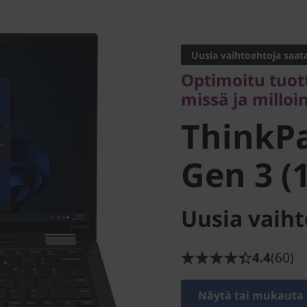
Optimoitu tuotta
missä ja milloin 
Uusia vaihtoehtoja saata
ThinkPa
Optimoitu tuot
missä ja milloi
Gen 3 (13
ThinkP
Gen 3 (1
Uusia vaiht
4.4
(60)
Näytä tai mukauta