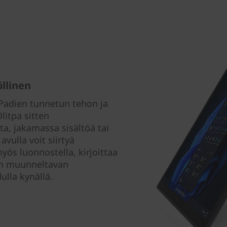
llinen
Padien tunnetun tehon ja
litpa sitten
a, jakamassa sisältöä tai
vulla voit siirtyä
myös luonnostella, kirjoittaa
än muunneltavan
ulla kynällä.