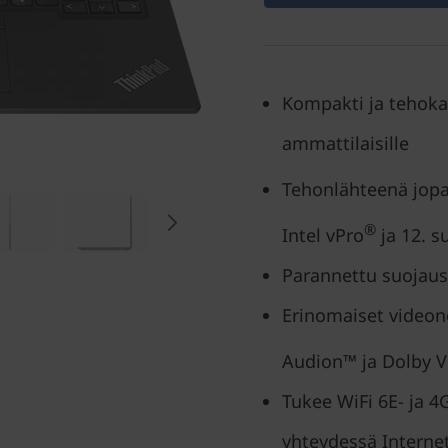
Kompakti ja tehokas
ammattilaisille
Tehonlähteenä jopa
®
Intel vPro
ja 12. s
Parannettu suojaus
Erinomaiset videon
Audion™ ja Dolby V
Tukee WiFi 6E- ja 4G
yhteydessä Internet