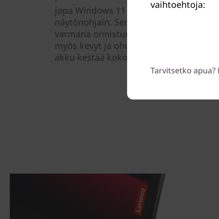
vaihtoehtoja:
jopa Windows 11 Pro -käyttöjärjestelmä 
näytönohjain. Sen avulla voit siis työsk
varmana onnistumisesta – tien päällä. 
myös kevyt ja ohut, jotta sitä on helpp
akku kestää koko päivän.
Tarvitsetko apua? 