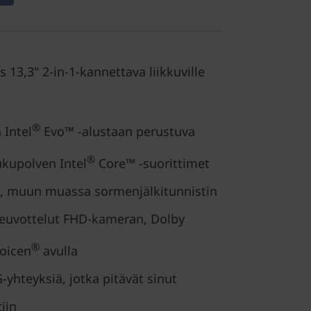
 13,3" 2-in-1-kannettava liikkuville
®
 Intel
Evo™ -alustaan perustuva
®
ukupolven Intel
Core™ -suorittimet
, muun muassa sormenjälkitunnistin
euvottelut FHD-kameran, Dolby
®
oicen
avulla
-yhteyksiä, jotka pitävät sinut
iin