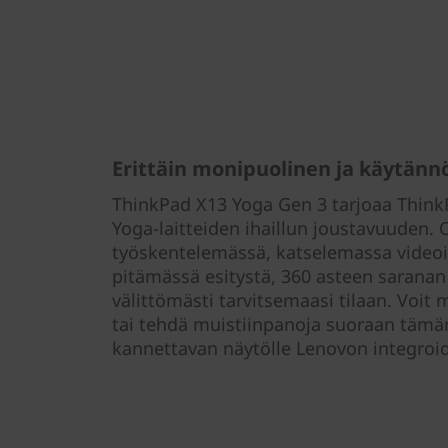
Erittäin monipuolinen ja käytännö
ThinkPad X13 Yoga Gen 3 tarjoaa Think
Yoga-laitteiden ihaillun joustavuuden. O
työskentelemässä, katselemassa videoit
pitämässä esitystä, 360 asteen saranan a
välittömästi tarvitsemaasi tilaan. Voit 
tai tehdä muistiinpanoja suoraan täm
kannettavan näytölle Lenovon integroid