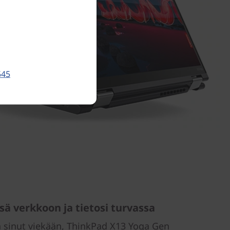
545
sä verkkoon ja tietosi turvassa
 sinut viekään, ThinkPad X13 Yoga Gen