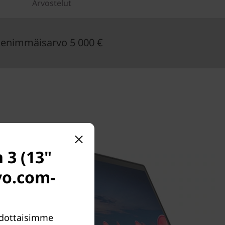
Arvostelut
enimmäisarvo 5 000 €
 3 (13"
ovo.com-
Ehdottaisimme