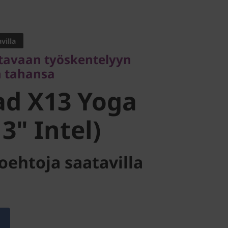
vaan työskentelyyn
tahansa
villa
d X13 Yoga
tavaan työskentelyyn
n tahansa
" Intel)
ad X13 Yoga
3" Intel)
oehtoja saatavilla