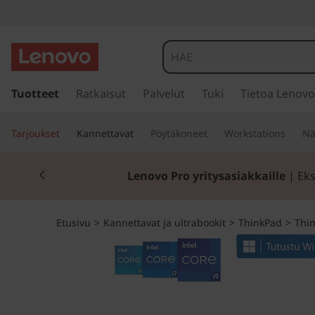
T
h
i
s
i
Tuotteet
Ratkaisut
Palvelut
Tuki
Tietoa Lenovo
n
i
r
k
Tarjoukset
Kannettavat
Pöytäkoneet
Workstations
Nä
r
y
P
Currently displaying item 2 of 2
p
Lenovo Pro yritysasiakkaille
| Eks
ä
a
ä
s
d
Etusivu
>
Kannettavat ja ultrabookit
>
ThinkPad
>
Thin
i
s
X
ä
l
1
t
ö