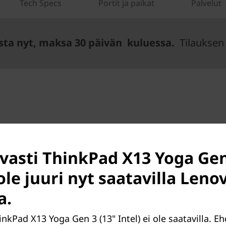
Tech Specs
Portit ja paikat
Palvelut
sta nyt, maksa 30 päivän kuluessa.
Tilauksen 
avasti ThinkPad X13 Yoga Gen
 ole juuri nyt saatavilla Len
a.
®
a on Intel
Evo™ -alustaan
hinkPad X13 Yoga Gen 3 (13" Intel) ei ole saatavilla. 
®
ntel
Core™ -suorittimet,