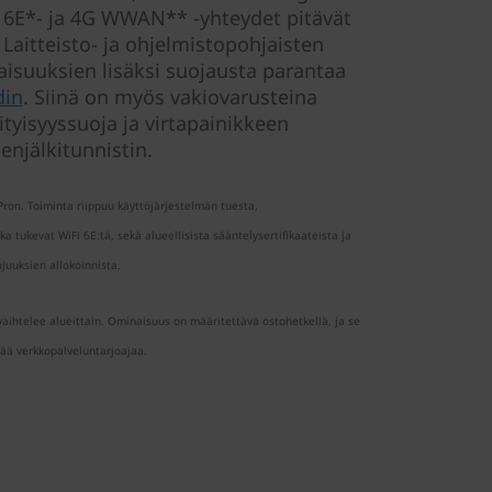
i 6E*- ja 4G WWAN** -yhteydet pitävät
. Laitteisto- ja ohjelmistopohjaisten
isuuksien lisäksi suojausta parantaa
din
. Siinä on myös vakiovarusteina
yisyyssuoja ja virtapainikkeen
enjälkitunnistin.
ron. Toiminta riippuu käyttöjärjestelmän tuesta,
ka tukevat WiFi 6E:tä, sekä alueellisista sääntelysertifikaateista ja
ajuuksien allokoinnista.
htelee alueittain. Ominaisuus on määritettävä ostohetkellä, ja se
tää verkkopalveluntarjoajaa.