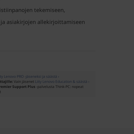
istiinpanojen tekemiseen,
a asiakirjojen allekirjoittamiseen
ity Lenovo PRO -jäseneksi ja säästä ›
ttajille:
Vain jäsenet
Liity Lenovo Education & säästä ›
remier Support Plus
-palvelusta Think-PC: nopeat
t