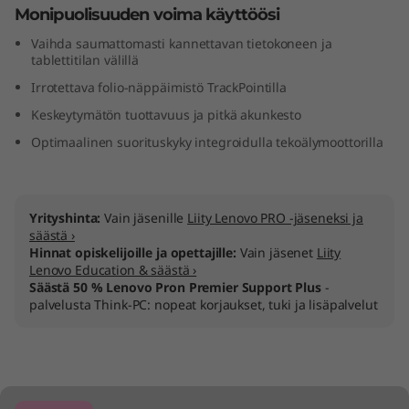
Monipuolisuuden voima käyttöösi
a
Vaihda saumattomasti kannettavan tietokoneen ja
b
tablettitilan välillä
Irrotettava folio-näppäimistö TrackPointilla
l
Keskeytymätön tuottavuus ja pitkä akunkesto
e
Optimaalinen suorituskyky integroidulla tekoälymoottorilla
(
1
Yrityshinta:
Vain jäsenille
Liity Lenovo PRO -jäseneksi ja
säästä ›
2
Hinnat opiskelijoille ja opettajille:
Vain jäsenet
Liity
Lenovo Education & säästä ›
Säästä 50 % Lenovo Pron Premier Support Plus
-
″
palvelusta Think-PC: nopeat korjaukset, tuki ja lisäpalvelut
I
n