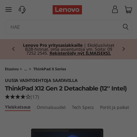
T
siirry pääsisältöön
h
i
Currently displaying item 2 of 2
n
Lenovo Pro yritysasiakkaille
| Eksklusiiviset
B2B-hinnat, oma asiantuntija ym. Soita: 09
7252 2545.
Rekisteröidy nyt ILMAISEKSI.
k
P
Etusivu
>
...
>
ThinkPad X Series
UUSIA VAIHTOEHTOJA SAATAVILLA
a
ThinkPad X12 Gen 2 Detachable (12'' Intel)
d
(17)
Yleiskatsaus
Ominaisuudet
Tech Specs
Portit ja paikat
X
1