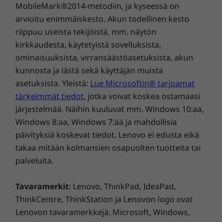
MobileMark®2014-metodiin, ja kyseessä on
erinomaisen videolaadun, mikä parantaa
Kynä
arvioitu enimmäiskesto. Akun todellinen kesto
videopuheluiden laatua hämärässä
Lenovo Precision Pen
riippuu useista tekijöistä, mm. näytön
valaistuksessa.
Lenovo Digital Pen
kirkkaudesta, käytetyistä sovelluksista,
ominaisuuksista, virransäästöasetuksista, akun
Näppäimistö
kunnosta ja iästä sekä käyttäjän muista
Valkoinen LED-taustavalaistus
asetuksista. Yleistä:
Lue Microsoftin® tarjoamat
Irrotettava folio-näppäimistö sormenjälkilukijalla
tärkeimmät tiedot
, jotka voivat koskea ostamaasi
ThinkPad TrackPoint -näppäimistö (1,5 mm:n näppäinväli)
järjestelmää. Näihin kuuluvat mm. Windows 10:aa,
Roiskeenkestävä
Windows 8:aa, Windows 7:ää ja mahdollisia
päivityksiä koskevat tiedot. Lenovo ei edusta eikä
Kestävä kehitys
takaa mitään kolmansien osapuolten tuotteita tai
palveluita.
Materiaali
90 % kierrätettyä magnesiumia yläkannessa (A)
Tavaramerkit
: Lenovo, ThinkPad, IdeaPad,
Kansi (C) sisältää 30 % kierrätysmuovia (PCC)
ThinkCentre, ThinkStation ja Lenovon logo ovat
Kansi (D) sisältää 30 % kierrätysmuovia (PCC)
Lenovon tavaramerkkejä. Microsoft, Windows,