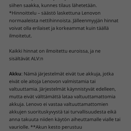
tietoturvaamme mainos- ja haittaohjelmia sekä muita
vaihtelee alueittain. Ominaisuus on määritettävä
siihen saakka, kunnes tilaus lähetetään.
uhkia vastaan. Vapauta tietokoneen käyttökokemuksesi
ostohetkellä, ja se edellyttää verkkopalveluntarjoajaa.
*Hinnoittelu – säästö laskettuna Lenovon
koko potentiaali!
normaaleista nettihinnoista. Jälleenmyyjän hinnat
Tuetut telakointiasemat
voivat olla erilaiset ja korkeammat kuin täällä
Thunderbolt™-telakointiasema
ilmoitetut.
®
USB-C
-telakointiasema
Kaikki hinnat on ilmoitettu euroissa, ja ne
sisältävät ALV:n
Rakenne
Parempi
käyttökokemus
Akku
: Nämä järjestelmät eivät tue akkuja, jotka
Mitat (K x L x S)
eivät ole aitoja Lenovon valmistamia tai
283,3 mm x 203,5 mm x 8,8 mm (14,5 mm näppäimistön
Missä tahansa liikutkin, ThinkPad X12 Gen 2
valtuuttamia. Järjestelmät käynnistyvät edelleen,
kanssa)
Detachable -kannettavan ja tabletin yhdistelmä
mutta eivät välttämättä lataa valtuuttamattomia
11,15'' x 8,01'' x 0,22'' (0,34'' näppäimistön kanssa)
pitää yhteydet kunnossa luotettavan LTE 4G
akkuja. Lenovo ei vastaa valtuuttamattomien
CAT16:n avulla. Folio-näppäimistö kirkkaan
Paino
akkujen suorituskyvystä tai turvallisuudesta eikä
punaisella TrackPointilla tekee tabletista
anna takuuta niiden käytön aiheuttamalle vialle tai
Alkaen 0,76 kg (tabletti)
kevyen ja toimivan kannettavan yrityskäyttöön.
vauriolle. **Akun kesto perustuu
Alkaen 0,34 kg (folio-näppäimistö)
Lisäksi Lenovo View -sovellus tarjoaa