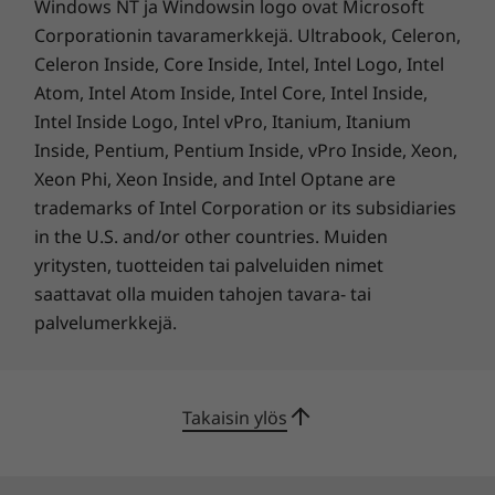
Ensiluokkainen
30 % PCC-kierrätysmuovia kaiuttimien kotelossa
Windows NT ja Windowsin logo ovat Microsoft
50 % kierrätettyä alumiinia jalustassa
Corporationin tavaramerkkejä. Ultrabook, Celeron,
turvallisuus
25 % PCC-kierrätysmuovia akkukotelossa
Celeron Inside, Core Inside, Intel, Intel Logo, Intel
90 % PCC-kierrätysmuovia verkkolaitteessa
Atom, Intel Atom Inside, Intel Core, Intel Inside,
ThinkPad X12 Gen 2 Detachable -
85-prosenttisesti kierrätetty ja/tai kestävä pakkaus, Forest
Intel Inside Logo, Intel vPro, Itanium, Itanium
kannettavassa on monia turvaominaisuuksia,
Steward Council -sertifioitu*
Inside, Pentium, Pentium Inside, vPro Inside, Xeon,
kuten sormenjälkitunnistin ja TPM-siru.
Xeon Phi, Xeon Inside, and Intel Optane are
Kasvojentunnistusohjelmisto estää luvattoman
Sertifioinnit ja rekisterit
trademarks of Intel Corporation or its subsidiaries
pääsyn laitteeseesi. Lisäksi ThinkShield-
®
ENERGY STAR
8.0
in the U.S. and/or other countries. Muiden
tietoturvamme varmistaa, että arkaluontoiset
®
EPEAT
Gold*
tietosi ja laitteesi pysyvät suojattuna.
yritysten, tuotteiden tai palveluiden nimet
®
Forest Stewardship Council
pakkauksille (tietyt mallit)
saattavat olla muiden tahojen tavara- tai
TCO 9
palvelumerkkejä.
*Katso osoitteesta
www.epeat.net
rekisteröintitila maittain. Saatavilla valituissa
malleissa.
Takaisin ylös
Muut tiedot