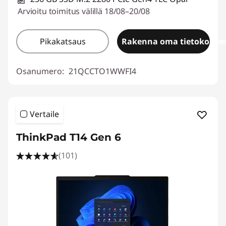
Arvioitu toimitus välillä 18/08–20/08
Pikakatsaus
Rakenna oma tietokonees
Osanumero:
21QCCTO1WWFI4
Vertaile
ThinkPad T14 Gen 6
(101)