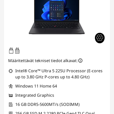
65W-65W
USB PD
Määritettävät tekniset tiedot alkavat:
Intel® Core™ Ultra 5 225U Processor (E-cores
up to 3.80 GHz P-cores up to 4.80 GHz)
Windows 11 Home 64
Integrated Graphics
16 GB DDR5-5600MT/s (SODIMM)
256 GB SSD M.2 2280 PCIe Gen4 TLC Opal