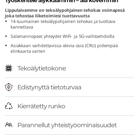
Työskentele älykkäämmin – älä kovemmin
t
Lippulaivamme on tekoälypohjainen tehokas voimapesä
joka tehostaa liiketoimiesi tuottavuutta
e
14-tuumainen tekoälypohjainen tehokas ja tuottava
kannettava
l
Salamannopeat yhteydet WiFi- ja 5G-vaihtoehdoilla
)
Asiakkaan vaihdettavissa olevia osia (CRU) pidempää
elinkaarta varten
Tekoälytietokone
Edistynyttä tietoturvaa
Kierrätetty runko
Parannellut yhteistyöominaisuudet