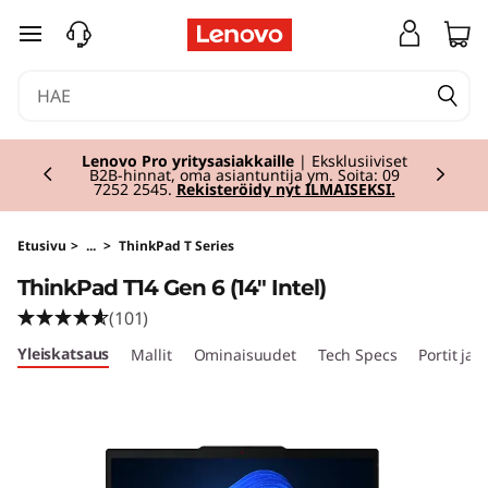
T
siirry pääsisältöön
h
i
Currently displaying item 1 of 2
n
Valmiina kouluun
| Osta ajoissa ja
valmistaudu kouluun tuoreen teknologian
avulla.
Osta nyt
.
k
P
Etusivu
>
...
>
ThinkPad T Series
ThinkPad T14 Gen 6 (14" Intel)
a
(101)
d
Yleiskatsaus
Mallit
Ominaisuudet
Tech Specs
Portit ja 
T
1