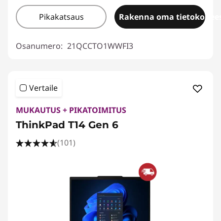
Pikakatsaus
Rakenna oma tietokonees
Osanumero:
21QCCTO1WWFI3
Vertaile
MUKAUTUS + PIKATOIMITUS
ThinkPad T14 Gen 6
(101)