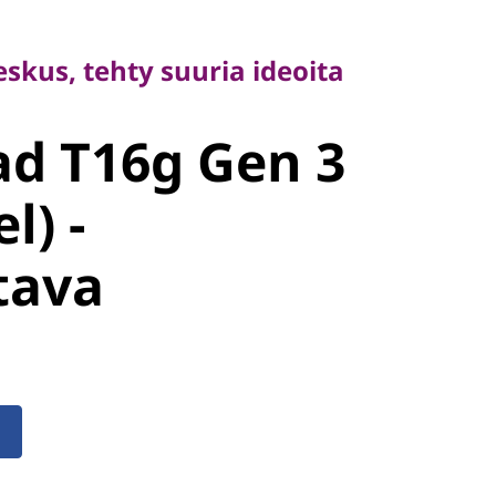
us, tehty suuria ideoita
skus, tehty suuria ideoita
d T16g Gen
d T16g Gen 3
el) -
l) -
ava
tava