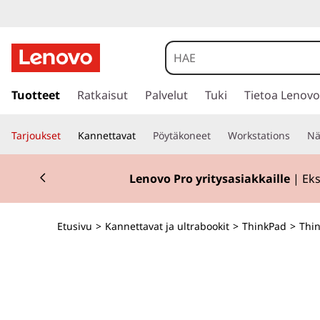
s
i
Tuotteet
Ratkaisut
Palvelut
Tuki
Tietoa Lenovo
i
r
Tarjoukset
Kannettavat
Pöytäkoneet
Workstations
Nä
r
y
Currently displaying item 2 of 2
p
Lenovo Pro yritysasiakkaille
| Eks
ä
ä
s
Etusivu
>
Kannettavat ja ultrabookit
>
ThinkPad
>
Thin
i
s
ä
l
t
ö