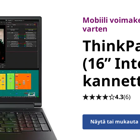
Mobiili voimakesk
varten
Mobiili voimake
ThinkPa
varten
ThinkPa
3 (16” Int
(16” Inte
kannett
kannet
4.3
(6)
Näytä tai mukauta