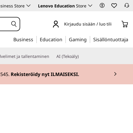
siness Store
Lenovo Education
Store
Kirjaudu sisään / luo tili
Business
Education
Gaming
Sisällöntuottaja
lvelimet ja tallentaminen
AI (Tekoäly)
2545.
Rekisteröidy nyt ILMAISEKSI.