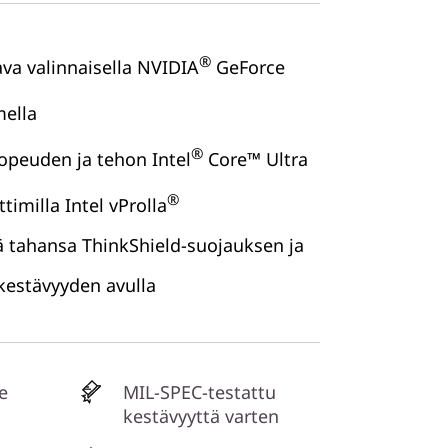
®
va valinnaisella NVIDIA
GeForce
ella
®
opeuden ja tehon Intel
Core™ Ultra
®
timilla Intel vProlla
ä tahansa ThinkShield-suojauksen ja
kestävyyden avulla
e
MIL-SPEC-testattu
kestävyyttä varten