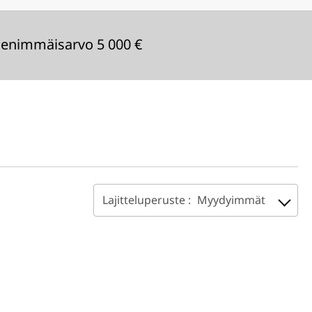
enimmäisarvo 5 000 €
Lajitteluperuste :
Myydyimmät