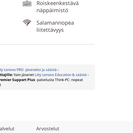
Roiskeenkestävä
näppäimistö
Salamannopea
liitettävyys
ity Lenovo PRO -jäseneksi ja säästä ›
ttajille:
Vain jäsenet
Liity Lenovo Education & säästä ›
remier Support Plus
-palvelusta Think-PC: nopeat
t
alvelut
Arvostelut