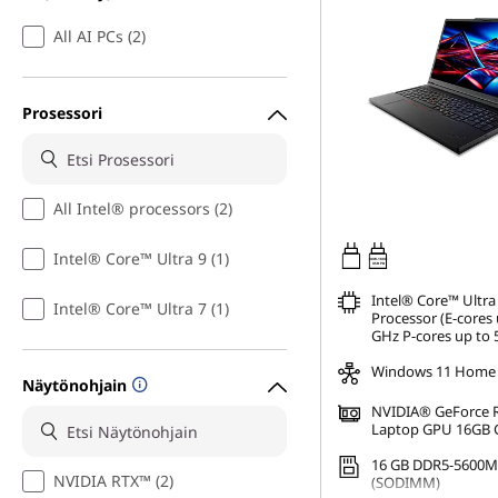
All AI PCs (2)
Prosessori
All Intel® processors (2)
Intel® Core™ Ultra 9 (1)
180W-180W
USB PD
Intel® Core™ Ultra
Intel® Core™ Ultra 7 (1)
Processor (E-cores 
GHz P-cores up to 
Windows 11 Home
Näytönohjain
NVIDIA® GeForce 
Laptop GPU 16GB
16 GB DDR5-5600M
NVIDIA RTX™ (2)
(SODIMM)