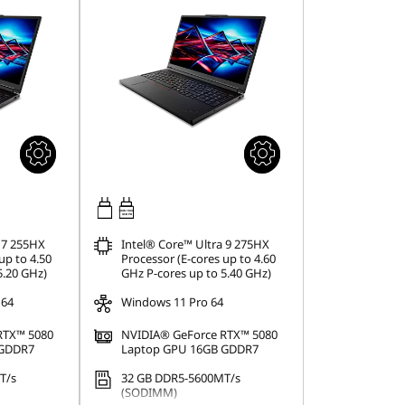
180W-180W
USB PD
 7 255HX
Intel® Core™ Ultra 9 275HX
up to 4.50
Processor (E-cores up to 4.60
5.20 GHz)
GHz P-cores up to 5.40 GHz)
 64
Windows 11 Pro 64
RTX™ 5080
NVIDIA® GeForce RTX™ 5080
 GDDR7
Laptop GPU 16GB GDDR7
T/s
32 GB DDR5-5600MT/s
(SODIMM)