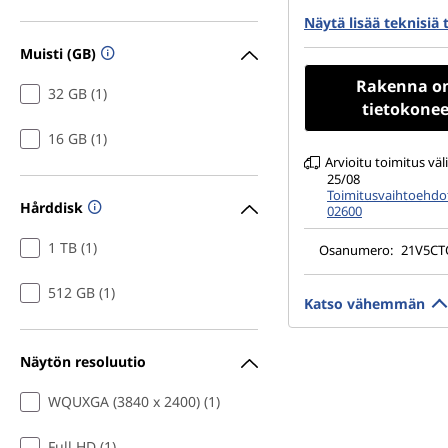
512 GB SSD M.2 22
Näytä lisää teknisiä 
Gen4 TLC Opal
Muisti (GB)
16" WUXGA (1920 x 
Anti-Glare, Non-To
Rakenna o
32 GB (1)
100%sRGB, 500 nits
tietokonee
Power
16 GB (1)
Arvioitu toimitus väl
25/08
Toimitusvaihtoehdot
Hårddisk
02600
1 TB (1)
Osanumero:
21V5C
512 GB (1)
Katso vähemmän
Näytön resoluutio
WQUXGA (3840 x 2400) (1)
Full HD (1)