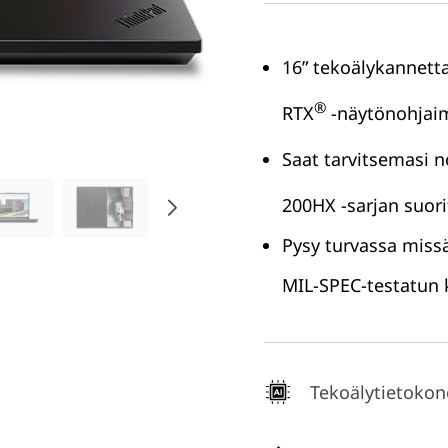
16” tekoälykannetta
®
RTX
-näytönohjaim
Saat tarvitsemasi n
200HX -sarjan suorit
Pysy turvassa miss
MIL-SPEC-testatun 
Tekoälytietokon