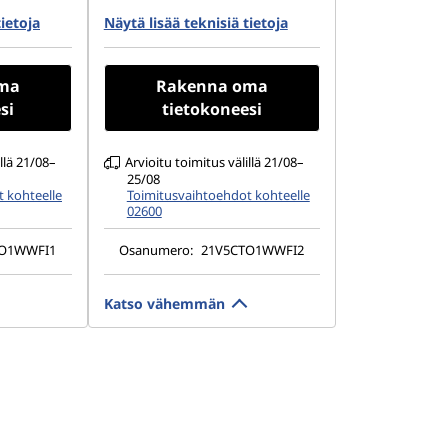
80 PCIe
1 TB SSD M.2 2280 PCIe Gen4
tietoja
Näytä lisää teknisiä tietoja
TLC Opal
1200), IPS,
16" WQUXGA (3840 x 2400),
uch,
IPS, Anti-Glare, Non-Touch,
ma
Rakenna oma
, 60Hz, Low
HDR 400, 100%DCI-P3, 800 nits,
si
tietokoneesi
60Hz
illä 21/08–
Arvioitu toimitus välillä 21/08–
25/08
 kohteelle
Toimitusvaihtoehdot kohteelle
02600
TO1WWFI1
Osanumero:
21V5CTO1WWFI2
Katso vähemmän