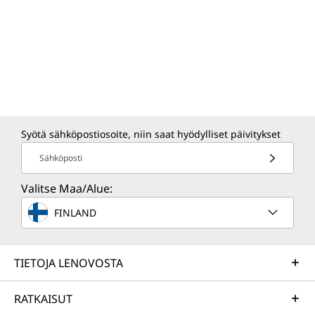
Syötä sähköpostiosoite, niin saat hyödylliset päivitykset
USKOTTAVUUS JA YHTEISTYÖ
Sähköposti
Kestävä kehitys
Valitse Maa/Alue:
FINLAND
Tavoitteenamme on tarjota älykkäämpää
teknologiaa, joka rakentaa kirkkaamman ja
kestävämmän tulevaisuuden asiakkaillemme,
TIETOJA LENOVOSTA
yhteisöillemme ja planeetalle. Siksi
tavoittelemme alan johtavia merkkejä ja
RATKAISUT
sertifiointeja, jotka osoittavat