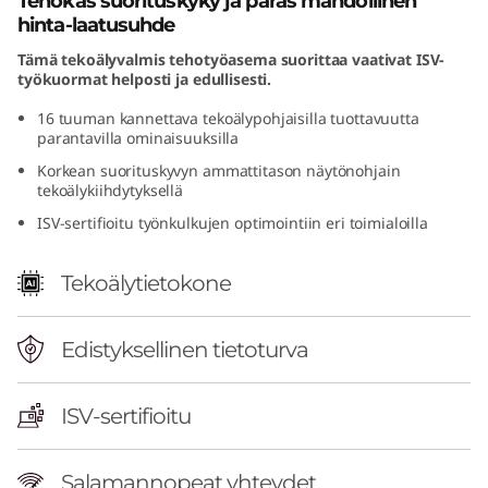
Tehokas suorituskyky ja paras mahdollinen
n
hinta-laatusuhde
Tämä tekoälyvalmis tehotyöasema suorittaa vaativat ISV-
t
työkuormat helposti ja edullisesti.
e
16 tuuman kannettava tekoälypohjaisilla tuottavuutta
parantavilla ominaisuuksilla
l
Korkean suorituskyvyn ammattitason näytönohjain
tekoälykiihdytyksellä
)
ISV-sertifioitu työnkulkujen optimointiin eri toimialoilla
Tekoälytietokone
Edistyksellinen tietoturva
ISV-sertifioitu
Salamannopeat yhteydet