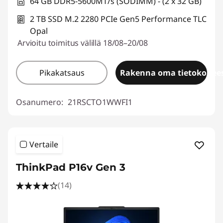
64 GB DDR5-5600MT/s (SODIMM) - (2 x 32 GB)
2 TB SSD M.2 2280 PCIe Gen5 Performance TLC
Opal
Arvioitu toimitus välillä 18/08–20/08
Pikakatsaus
Rakenna oma tietokonees
Osanumero:
21RSCTO1WWFI1
Vertaile
ThinkPad P16v Gen 3
(14)