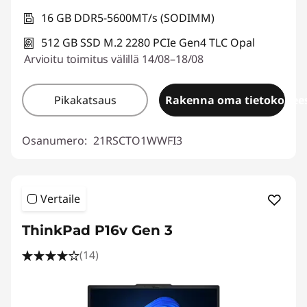
16 GB DDR5-5600MT/s (SODIMM)
512 GB SSD M.2 2280 PCIe Gen4 TLC Opal
Arvioitu toimitus välillä 14/08–18/08
Pikakatsaus
Rakenna oma tietokonees
Osanumero:
21RSCTO1WWFI3
Vertaile
ThinkPad P16v Gen 3
(14)