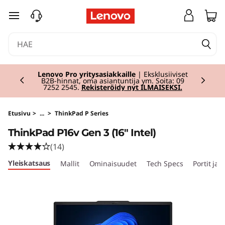
T
siirry pääsisältöön
h
i
Currently displaying item 2 of 2
n
Lenovo Pro yritysasiakkaille
| Eksklusiiviset
B2B-hinnat, oma asiantuntija ym. Soita: 09
7252 2545.
Rekisteröidy nyt ILMAISEKSI.
k
P
Etusivu
>
...
>
ThinkPad P Series
ThinkPad P16v Gen 3 (16" Intel)
a
(14)
d
Yleiskatsaus
Mallit
Ominaisuudet
Tech Specs
Portit ja 
P
1