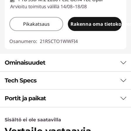
Arvioitu toimitus välillä 14/08–18/08
Pikakatsaus
Rakenna oma tietokonees
Osanumero:
21RSCTO1WWFI4
Ominaisuudet
Tech Specs
HUIPPUTASON SUORITUSKYKY JA
LUOTETTAVUUS
Portit ja paikat
Suorituskyky
Teho ja hinta
kohtaavat
Neuroverkkosuoritin (NPU)
Sisältö ei ole saatavilla
Jopa 13 biljoonaan toimintoon sekunnissa (TOPS)
Koe huippuluokan suorituskyky edulliseen
pystyvä tekoäly