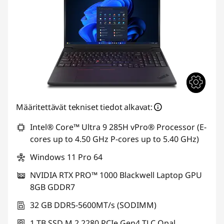
Määritettävät tekniset tiedot alkavat:
Intel® Core™ Ultra 9 285H vPro® Processor (E-
cores up to 4.50 GHz P-cores up to 5.40 GHz)
Windows 11 Pro 64
NVIDIA RTX PRO™ 1000 Blackwell Laptop GPU
8GB GDDR7
32 GB DDR5-5600MT/s (SODIMM)
1 TB SSD M.2 2280 PCIe Gen4 TLC Opal