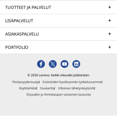
sitoutumistamme kestävään kehitykseen
TUOTTEET JA PALVELUT
tuotesuunnittelussa. Yhdessä voimme
rakentaa älykkäämmän tulevaisuuden kaikille.
LISÄPALVELUT
Lue lisää kestävän kehityksen ohjelmistamme >
ASIAKASPALVELU
PORTFOLIO
© 2026 Lenovo. Kaikki oikeudet pidätetään.
Yksityisyydensuoja
Evästeiden hyväksynnän työkalussamme
Käyttöehdot
Sivukartta
Ulkoinen lähetyskäytäntö
Orjuuden ja ihmiskaupan vastainen lausunto