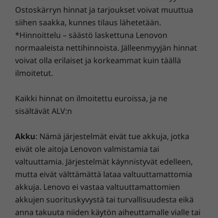
Ostoskärryn hinnat ja tarjoukset voivat muuttua
RJ45
ThinkPad E14 Gen 2 -kannettavassa on
siihen saakka, kunnes tilaus lähetetään.
upotettu mikrofoni, jonka AI-pohjainen
*Hinnoittelu – säästö laskettuna Lenovon
*USB-portin siirtonopeudet ovat likimääräisiä, ja ne vaihtelevat monien tekijöiden,
melunvaimennus parantaa kokousten teknistä
normaaleista nettihinnoista. Jälleenmyyjän hinnat
kuten isäntä- ja oheislaitteiden käsittelytehon, tiedostomääritteiden, järjestelmän
laatua. Ennalta määritellyt tilat takaavat
voivat olla erilaiset ja korkeammat kuin täällä
kokoonpanon ja käyttöympäristöjen mukaan. Todelliset nopeudet vaihtelevat, ja ne
saumattoman kokoustamisen. Voit valita
ilmoitetut.
voivat olla odotettua pienemmät.
tiloista sopivan – olitpa sitten kahvilassa tai
omassa kotitoimistossasi. Dynaaminen
Näppäimistö
jäähdytys hallitsee käyttölämpötilaa, jotta PC:n
Kaikki hinnat on ilmoitettu euroissa, ja ne
Roiskeenkestävä
suorituskyky pysyy optimaalisena. Ja kun
sisältävät ALV:n
valinnaisesti Valkoinen LED-taustavalaistus
käytät himmeämpää sinivalotilaa, voit
Puhelunhallintanäppäimet (F9–F11)
työskennellä mukavasti pidempään.
Akku
: Nämä järjestelmät eivät tue akkuja, jotka
eivät ole aitoja Lenovon valmistamia tai
Inspiroivaa visuaalisuutta
valtuuttamia. Järjestelmät käynnistyvät edelleen,
Virtalähde (PSU)
mutta eivät välttämättä lataa valtuuttamattomia
Visuaalisuus nousee arvoonsa viehättävällä
USB-C 65 W (tukee RapidCharge-pikalatausta)
akkuja. Lenovo ei vastaa valtuuttamattomien
näytöllä, täysteräväpiirtotarkkuudella ja 100-
akkujen suorituskyvystä tai turvallisuudesta eikä
prosenttisella sRGB-väriskaalalla, joka luo
Tuetut telakointiasemat
kristallinkirkasta kuvaa. Voit valita jopa 300
anna takuuta niiden käytön aiheuttamalle vialle tai
ThinkPad USB-C Gen 2 ‑telakointiasema