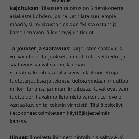
näytönohjaimeen. Tämä laite hoitaa tehtävän
takuisiin.
odottamattomille korjauskustannuksille yhdellä
kuin tehtävän luotettavasti.
Anodisoitu alumiini kannessa ja pohjakannessa
Rajoitukset
: Tilausten rajoitus on 5 tietokonetta
etukäteissijoituksella. Se takaa ennakoitavan budjetin
17,9 mm x 324 mm x 220 mm
asiakasta kohden. Jos haluat tilata suurempia
ja tuottaa suuret säästöt (28–80 %). Tekniikan
määriä, siirry sivuston osioon ”Mistä ostan” ja
huippuosaajamme – Lenovon edistyksellisellä
katso Lenovon jälleenmyyjien tiedot.
diagnostiikalla varustettuina – paljastavat piilossa
Paino
olevat vauriot.
Alkaen 1,59 kg
Tarjoukset ja saatavuus
: Tarjousten saatavuus
voi vaihdella. Tarjoukset, hinnat, tekniset tiedot ja
Yhteydet
Smart Performance
saatavuus voivat vaihdella ilman
WLAN: WiFi 6 802.11 AX / WiFi 5 802.11 AC
etukäteisilmoitusta.Tällä sivustolla ilmoitettuja
Lenovo Smart Performance tehostaa tietokoneesi
®
Bluetooth
5.1
tuotetarjouksia ja teknisiä tietoja voidaan muuttaa
käyttökokemusta. Lisää tehoa tietokoneeseesi sujuvan
milloin tahansa ja ilman ilmoitusta. Kuvat ovat vain
toiminnan ja salamannopean käynnistymisen
tuotteiden havainnollistamista varten. Lenovo ei
varmistamiseksi. Nauti nopeammasta ja
Portit ja paikat
luotettavammasta Internet-yhteydestä. Suojaa IT-
vastaa kuvien tai tekstin virheistä. Täällä esitellyt
USB 3.2 Gen 1 (Type A, jatkuva lataus)
investointisi hyödyntämällä tehostettua
tietokoneet toimitetaan käyttöjärjestelmän
USB-C Thunderbolt™ 4
tietoturvaamme mainos- ja haittaohjelmia sekä muita
kanssa.
USB 2.0 Gen 1 Type A
uhkia vastaan. Vapauta tietokoneen käyttökokemuksesi
älykkäät ominaisuudet parantavat
Kuuloke- ja mikrofoniyhdistelmä
koko potentiaali!
kokemusta
Hinnat
: Ilmoitettuihin nettihintoihin sisältyy ALV.
HDMI 1.4