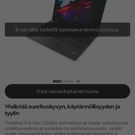
4
G
e
Ei ole tällä hetkellä saatavana lenovo.comissa.
n
2
(
ThinkPad E14 Gen 2 (Intel)
I
+8
n
Osta samankaltainen tuote
t
Yhdistää suorituskyvyn, käytännöllisyyden ja
tyylin
e
ThinkPad E14 Gen 2 (Intel) -kannettava on koottu vaikuttavasta
l
luotettavuudesta ja vankoista turvaominaisuuksista. Lisäksi
uudet innovaatiot kuten yhden kosketuksen käynnistys ja