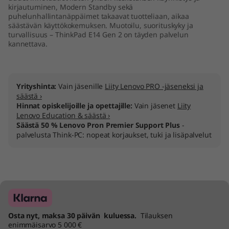
kirjautuminen, Modern Standby sekä
)
puhelunhallintanäppäimet takaavat tuotteliaan, aikaa
säästävän käyttökokemuksen. Muotoilu, suorituskyky ja
turvallisuus – ThinkPad E14 Gen 2 on täyden palvelun
kannettava.
Yrityshinta:
Vain jäsenille
Liity Lenovo PRO -jäseneksi ja
säästä ›
Hinnat opiskelijoille ja opettajille:
Vain jäsenet
Liity
Lenovo Education & säästä ›
Säästä 50 % Lenovo Pron Premier Support Plus
-
palvelusta Think-PC: nopeat korjaukset, tuki ja lisäpalvelut
Osta nyt, maksa 30 päivän kuluessa.
Tilauksen
enimmäisarvo 5 000 €