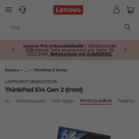
T
siirry pääsisältöön
h
i
Currently displaying item 2 of 2
n
Lenovo Pro yritysasiakkaille
| Eksklusiiviset
B2B-hinnat, oma asiantuntija ym. Soita: 09
7252 2545.
Rekisteröidy nyt ILMAISEKSI.
k
P
Etusivu
>
...
>
ThinkPad E Series
LOPPUNUT VARASTOSTA
a
ThinkPad E14 Gen 2 (Intel)
d
Portit ja paikat
tsaus
Ominaisuudet
Tech Specs
Palvelut
E
1