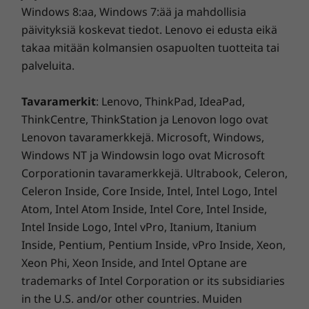
Windows 8:aa, Windows 7:ää ja mahdollisia
päivityksiä koskevat tiedot. Lenovo ei edusta eikä
takaa mitään kolmansien osapuolten tuotteita tai
palveluita.
Tavaramerkit
: Lenovo, ThinkPad, IdeaPad,
ThinkCentre, ThinkStation ja Lenovon logo ovat
Lenovon tavaramerkkejä. Microsoft, Windows,
Windows NT ja Windowsin logo ovat Microsoft
Corporationin tavaramerkkejä. Ultrabook, Celeron,
Celeron Inside, Core Inside, Intel, Intel Logo, Intel
Saumaton ja nopea yhteys
Atom, Intel Atom Inside, Intel Core, Intel Inside,
Intel Inside Logo, Intel vPro, Itanium, Itanium
Varmista tuottavuutesi vakaalla
Inside, Pentium, Pentium Inside, vPro Inside, Xeon,
verkkoyhteydellä, pienemmällä viiveellä,
suuremmalla kaistanleveydellä ja WiFi 6E*
Xeon Phi, Xeon Inside, and Intel Optane are
‑tekniikan huomattavasti suuremmalla
trademarks of Intel Corporation or its subsidiaries
nopeudella. Lisää USB-C:n tehokkuutta
in the U.S. and/or other countries. Muiden