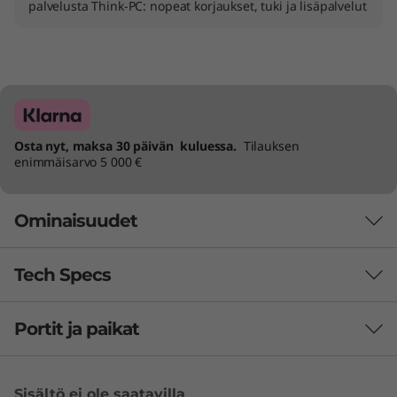
palvelusta Think-PC: nopeat korjaukset, tuki ja lisäpalvelut
Osta nyt, maksa 30 päivän kuluessa.
Tilauksen
enimmäisarvo 5 000 €
Ominaisuudet
Tech Specs
Portit ja paikat
Akku
Jopa 11,1 tuntia*, 56 Wh (MM18)
Tukee Rapid Charge -latausta
Sisältö ei ole saatavilla