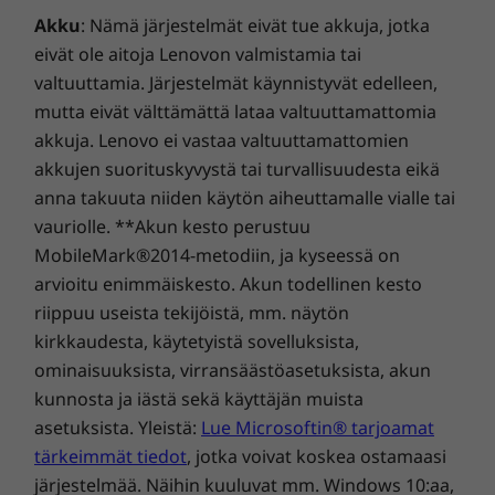
Esiasennetut ohjelmistot
Akku
: Nämä järjestelmät eivät tue akkuja, jotka
Lenovo Vantage
eivät ole aitoja Lenovon valmistamia tai
®
McAfee
LiveSafe™ (kokeiluversio)
valtuuttamia. Järjestelmät käynnistyvät edelleen,
Office 365 (kokeiluversio, paitsi Japanissa)
mutta eivät välttämättä lataa valtuuttamattomia
Myyntipakkauksen sisältö
akkuja. Lenovo ei vastaa valtuuttamattomien
Yritystason turvallisuus
akkujen suorituskyvystä tai turvallisuudesta eikä
ThinkBook 13s Gen 4 (13 tuumaa, Intel)
Käynnistä laite ja kirjaudu sisään välittömästi
anna takuuta niiden käytön aiheuttamalle vialle tai
65 W:n virtalähde (PSU)
yhdellä kosketuksella – älykäs virranhallinta,
Pika-aloitusopas
vauriolle. **Akun kesto perustuu
virtapainikkeeseen integroitu turvallinen
MobileMark®2014-metodiin, ja kyseessä on
Tekniset tiedot saattavat vaihdella alueittain/malleittain.
sormenjälkitunnistin, saa kaiken
arvioitu enimmäiskesto. Akun todellinen kesto
toimintavalmiiksi muutamassa sekunnissa.
riippuu useista tekijöistä, mm. näytön
Trusted Platform Module (TPM) salaa tietosi.
kirkkaudesta, käytetyistä sovelluksista,
Lisäksi verkkokameran suljin varmistaa, että
ominaisuuksista, virransäästöasetuksista, akun
kamera pysyy pois päältä silloin, kun haluat.
kunnosta ja iästä sekä käyttäjän muista
asetuksista. Yleistä:
Lue Microsoftin® tarjoamat
tärkeimmät tiedot
, jotka voivat koskea ostamaasi
järjestelmää. Näihin kuuluvat mm. Windows 10:aa,