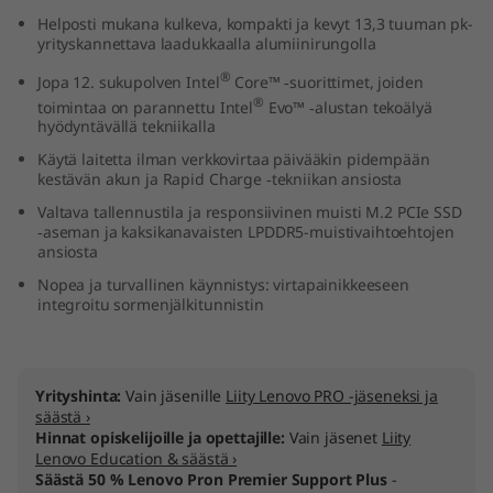
n
Helposti mukana kulkeva, kompakti ja kevyt 13,3 tuuman pk-
yrityskannettava laadukkaalla alumiinirungolla
t
®
Jopa 12. sukupolven Intel
Core™ ‑suorittimet, joiden
®
toimintaa on parannettu Intel
Evo™ ‑alustan tekoälyä
e
hyödyntävällä tekniikalla
Käytä laitetta ilman verkkovirtaa päivääkin pidempään
l
kestävän akun ja Rapid Charge ‑tekniikan ansiosta
)
Valtava tallennustila ja responsiivinen muisti M.2 PCIe SSD
‑aseman ja kaksikanavaisten LPDDR5-muistivaihtoehtojen
ansiosta
Nopea ja turvallinen käynnistys: virtapainikkeeseen
integroitu sormenjälkitunnistin
Yrityshinta:
Vain jäsenille
Liity Lenovo PRO -jäseneksi ja
säästä ›
Hinnat opiskelijoille ja opettajille:
Vain jäsenet
Liity
Lenovo Education & säästä ›
Säästä 50 % Lenovo Pron Premier Support Plus
-