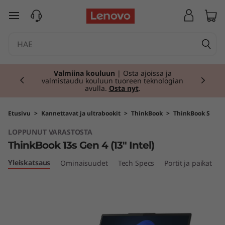
T
siirry pääsisältöön
h
i
Currently displaying item 1 of 2
n
Valmiina kouluun
| Osta ajoissa ja
valmistaudu kouluun tuoreen teknologian
avulla.
Osta nyt
.
k
B
Etusivu
>
Kannettavat ja ultrabookit
>
ThinkBook
>
ThinkBook S
LOPPUNUT VARASTOSTA
o
ThinkBook 13s Gen 4 (13" Intel)
o
Yleiskatsaus
Ominaisuudet
Tech Specs
Portit ja paikat
k
1