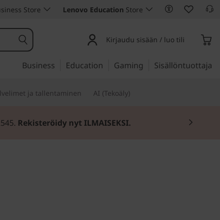
siness Store
Lenovo Education
Store
Kirjaudu sisään / luo tili
Business
Education
Gaming
Sisällöntuottaja
lvelimet ja tallentaminen
AI (Tekoäly)
2545.
Rekisteröidy nyt ILMAISEKSI.