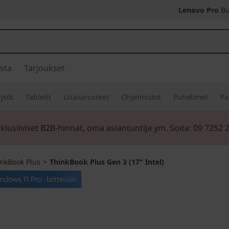
Lenovo Pro
Bu
sta
Tarjoukset
ytöt
Tabletit
Lisävarusteet
Ohjelmistot
Puhelimet
Pa
klusiiviset B2B-hinnat, oma asiantuntija ym. Soita: 09 7252 
nkBook Plus
>
ThinkBook Plus Gen 3 (17" Intel)