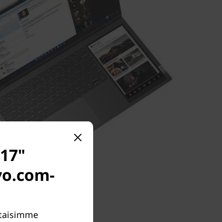
(17"
ovo.com-
ottaisimme