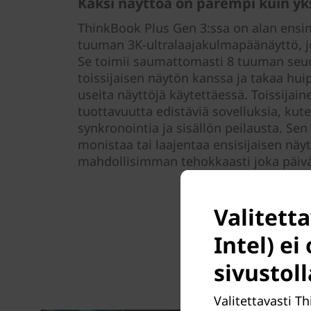
Kaksi näyttöä on parempi kuin yk
ThinkBook Plus Gen 3:ssa on alan ensi
tuuman 3K-ultralaajakulmapäänäyttö, 
Se toimii saumattomasti 8 tuuman seu
toissijaisen näytön kanssa ja takaa h
useita näyttöjä käytettäessä. Toissijai
tuottavuutta edistäviä sovelluksia, ku
synkronointia ja sisällön peilausta. Sen
monistaa tai laajentaa ensisijaisen näy
mahdollisimman tehokkaasti joka päivä
Valitett
Intel) ei
sivustoll
Valitettavasti T