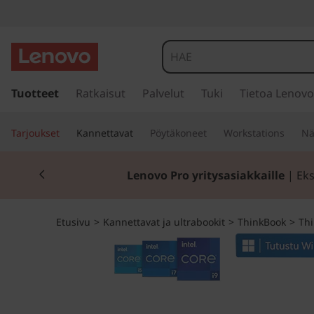
T
h
i
s
i
Tuotteet
Ratkaisut
Palvelut
Tuki
Tietoa Lenovo
n
i
r
k
Tarjoukset
Kannettavat
Pöytäkoneet
Workstations
Nä
r
y
B
Currently displaying item 2 of 2
p
Lenovo Pro yritysasiakkaille
| Eks
ä
o
ä
s
o
Etusivu
>
Kannettavat ja ultrabookit
>
ThinkBook
>
Thi
i
s
k
ä
l
P
t
ö