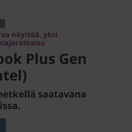
 näyttöä, yksi
joratkaisu
A
ok Plus Gen
aa näyttöä, yksi
iajoratkaisu
tel)
ook Plus Gen
ntel)
ä hetkellä saatavana
issa.