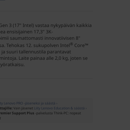
en 3 (17" Intel) vastaa nykypäivän kaikkia
ea ensisijainen 17,3" 3K-
oimii saumattomasti innovatiivisen 8"
®
sa. Tehokas 12. sukupolven Intel
Core™
 ja suuri tallennustila parantavat
mintoja. Laite painaa alle 2,0 kg, joten se
työratkaisu.
ity Lenovo PRO -jäseneksi ja säästä ›
ttajille:
Vain jäsenet
Liity Lenovo Education & säästä ›
remier Support Plus
-palvelusta Think-PC: nopeat
t