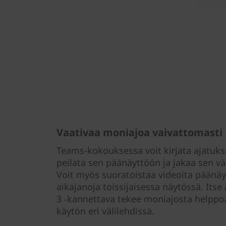
Vaativaa moniajoa vaivattomasti
Teams-kokouksessa voit kirjata ajatuk
peilata sen päänäyttöön ja jakaa sen v
Voit myös suoratoistaa videoita päänä
aikajanoja toissijaisessa näytössä. Its
3 ‑kannettava tekee moniajosta helppoa
käytön eri välilehdissä.