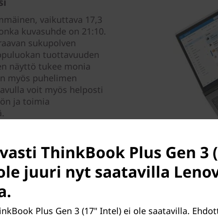
si
mmäinen, vaikuttava 17,3
jonka kuvasuhde on 21:10.
raavan sukupolven
uippuluokan tuottavuuden
nen näyttö tukee monia
ten myös puhelimen
 avulla voit myös helposti
tön ja toimia
.
avasti ThinkBook Plus Gen 3 
 ole juuri nyt saatavilla Len
a.
hinkBook Plus Gen 3 (17" Intel) ei ole saatavilla. Ehd