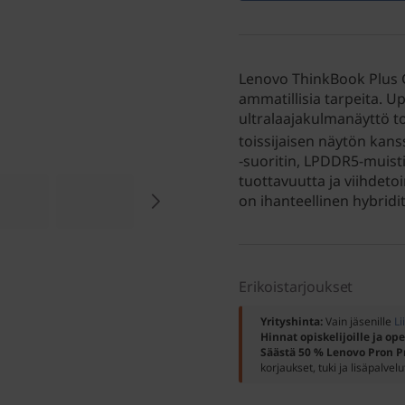
Lenovo ThinkBook Plus G
ammatillisia tarpeita. Up
ultralaajakulmanäyttö t
toissijaisen näytön kans
‑suoritin, LPDDR5-muisti
tuottavuutta ja viihdetoi
on ihanteellinen hybridi
Erikoistarjoukset
Yrityshinta:
Vain jäsenille
Li
Hinnat opiskelijoille ja ope
Säästä 50 % Lenovo Pron P
korjaukset, tuki ja lisäpalvelu