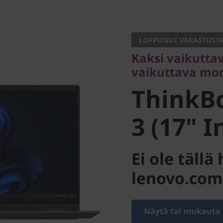
Kaksi vaikuttavaa
vaikuttava monia
LOPPUNUT VARASTOST
ThinkBo
Kaksi vaikuttav
vaikuttava mon
3 (17" In
ThinkB
3 (17" I
Ei ole täll
lenovo.com
Näytä tai mukauta