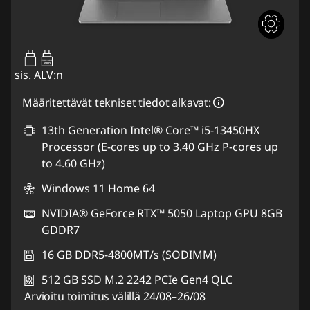
65W-100W
USB PD
sis. ALV:n
Määritettävät tekniset tiedot alkavat:
13th Generation Intel® Core™ i5-13450HX
Processor (E-cores up to 3.40 GHz P-cores up
to 4.60 GHz)
Windows 11 Home 64
NVIDIA® GeForce RTX™ 5050 Laptop GPU 8GB
GDDR7
16 GB DDR5-4800MT/s (SODIMM)
512 GB SSD M.2 2242 PCIe Gen4 QLC
Arvioitu toimitus välillä 24/08–26/08