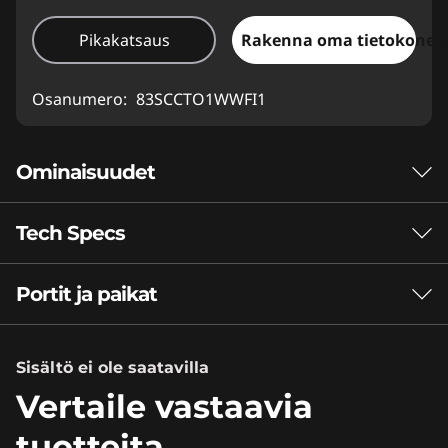
Pikakatsaus
Rakenna oma tietokonees
Osanumero:
83SCCTO1WWFI1
Ominaisuudet
Tech Specs
Pelitehoa ilman
kompromisseja.
Portit ja paikat
Suorituskyky
Huippuluokan
Akku
®
suorituskykyä Intel
Sisältö ei ole saatavilla
60 Wh
Rapid Charge Pro
Vertaile vastaavia
Core™ -suorittimilla.
tuotteita
Ääni