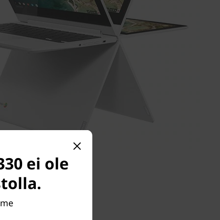
30 ei ole
tolla.
imme