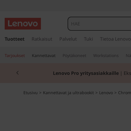
L
e
n
s
i
Tuotteet
Ratkaisut
Palvelut
Tuki
Tietoa Lenovo
o
i
r
v
Tarjoukset
Kannettavat
Pöytäkoneet
Workstations
Nä
r
y
o
Currently displaying item 2 of 2
p
Lenovo Pro yritysasiakkaille
| Eks
ä
C
ä
s
h
Etusivu
>
Kannettavat ja ultrabookit
>
Lenovo
>
Chrom
i
s
r
ä
l
o
t
ö