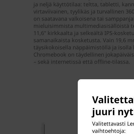
ja neljä käyttötilaa: teltta, tabletti, ka
virtaviivainen, tyylikäs ja turvallinen 
on saatavana valkoisena tai samppanjak
mieluisimmista multimediasisällöistä t
11,6" kirkkaalta ja selkeältä IPS-kosket
samanaikaista kosketusta. Vain 19,6 m
täysikokoisella näppäimistöllä ja isolla
Chromebook on täydellinen jokapäiväisii
– sekä internetissä että offline-tilassa.
Valitett
juuri ny
Valitettavasti 
vaihtoehtoja: