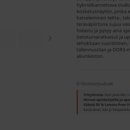
hybridikannettava sisält
kosketusnäytön, jonka a
katseleminen teltta-, tabl
teräväpiirtona sujuu va
hidastu ja pysyy aina aj
tietoturvaratkaisut ja u
tehokkaan suorittimen,
tallennustilan ja DDR3-m
akunkeston.
Erikoistarjoukset
Yrityshinta:
Vain jäsenille
Li
Hinnat opiskelijoille ja ope
Säästä 50 % Lenovo Pron P
korjaukset, tuki ja lisäpalvelu