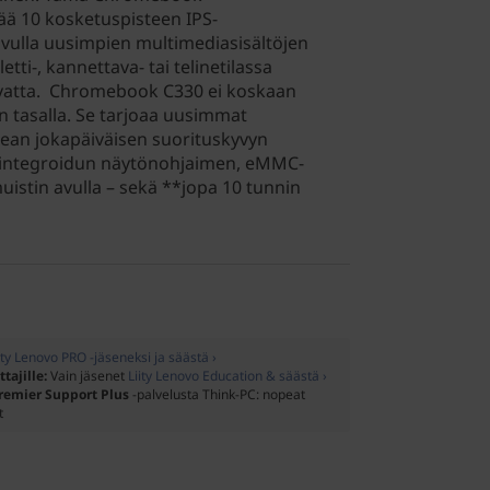
ää 10 kosketuspisteen IPS-
vulla uusimpien multimediasisältöjen
etti-, kannettava- tai telinetilassa
ivatta. Chromebook C330 ei koskaan
an tasalla. Se tarjoaa uusimmat
pean jokapäiväisen suorituskyvyn
 integroidun näytönohjaimen, eMMC-
uistin avulla – sekä **jopa 10 tunnin
ity Lenovo PRO -jäseneksi ja säästä ›
ttajille:
Vain jäsenet
Liity Lenovo Education & säästä ›
remier Support Plus
-palvelusta Think-PC: nopeat
t