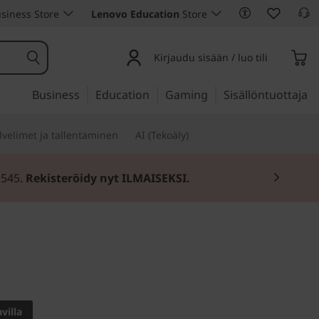
siness Store
Lenovo Education
Store
Kirjaudu sisään / luo tili
Business
Education
Gaming
Sisällöntuottaja
lvelimet ja tallentaminen
AI (Tekoäly)
2545.
Rekisteröidy nyt ILMAISEKSI.
sa käyttötiloissa
villa