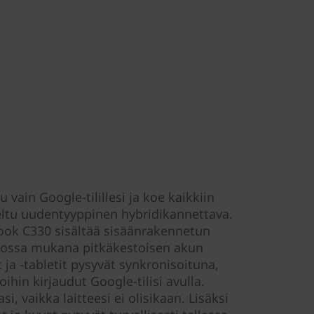
u vain Google-tilillesi ja koe kaikkiin
eltu uudentyyppinen hybridikannettava.
ok C330 sisältää sisäänrakennetun
nossa mukana pitkäkestoisen akun
ja -tabletit pysyvät synkronisoituna,
ihin kirjaudut Google-tilisi avulla.
i, vaikka laitteesi ei olisikaan. Lisäksi