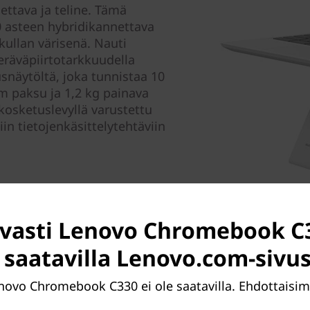
nnettava ja teline. Tämä
360 asteen hybridikannettava
ullan värisenä. Nauti
eräväpiirtotarkkuudella
usnäytöltä, joka tunnistaa 10
m paksu ja 1,2 kg painava
 kosketuslevyllä varustettu
n tietojenkäsittelytehtäviin
avasti Lenovo Chromebook C3
t saatavilla Lenovo.com-sivus
Lenovo Chromebook C330 ei ole saatavilla. Ehdottais