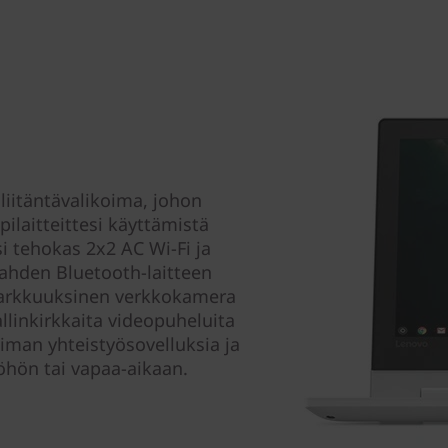
iitäntävalikoima, johon
pilaitteittesi käyttämistä
i tehokas 2x2 AC Wi-Fi ja
kahden Bluetooth-laitteen
tarkkuuksinen verkkokamera
allinkirkkaita videopuheluita
iman yhteistyösovelluksia ja
yöhön tai vapaa-aikaan.