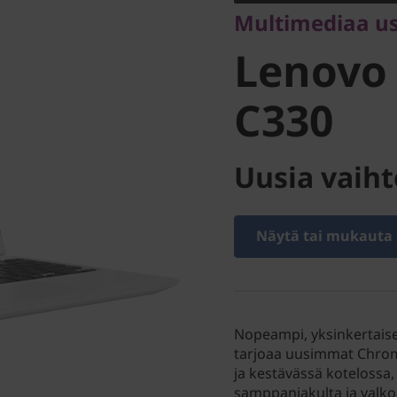
Multimediaa use
Chromeb
Lenovo
C330
Uusia vaiht
Näytä tai mukauta
Nopeampi, yksinkertais
tarjoaa uusimmat Chro
ja kestävässä kotelossa,
samppanjakulta ja valk