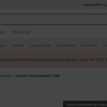
Lenovo Pro
Bu
sta
Tarjoukset
ytöt
Tabletit
Lisävarusteet
Ohjelmistot
Puhelimet
Pa
klusiiviset B2B-hinnat, oma asiantuntija ym. Soita: 09 7252 
ebooks
>
Lenovo Chromebook C330
Multimediaa useis
Lenovo
Uusia vaihtoehtoja saata