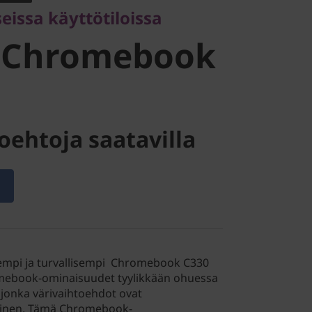
issa käyttötiloissa
ook C330
 Chromebook
oehtoja saatavilla
empi ja turvallisempi Chromebook C330
mebook-ominaisuudet tyylikkään ohuessa
 jonka värivaihtoehdot ovat
oinen. Tämä Chromebook-