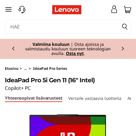
I
siirry pääsisältöön
d
e
Currently displaying item 1 of 2
a
Valmiina kouluun
| Osta ajoissa ja
valmistaudu kouluun tuoreen teknologian
avulla.
Osta nyt
.
P
a
Etusivu
>
...
>
IdeaPad Pro Series
IdeaPad Pro 5i Gen 11 (16" Intel)
d
Copilot+ PC
P
Yhteensopivat lisävarusteet
Vertaile vastaavia tuotteita
Arvo
r
o