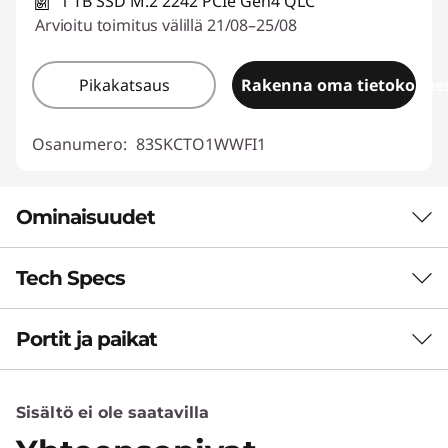
1 TB SSD M.2 2242 PCIe Gen4 QLC
Arvioitu toimitus välillä 21/08–25/08
Pikakatsaus
Rakenna oma tietokonees
Osanumero:
83SKCTO1WWFI1
Ominaisuudet
Tech Specs
SEURAAVAN SUKUPOLVEN
SUORITUSKYKY
Portit ja paikat
Suorituskyky
Teho kohtaa
tarkkuuden
Tekoälykiihdytin (NPU)
Sisältö ei ole saatavilla
Jopa 50 biljoonaan toimintoon sekunnissa (TOPS)
IdeaPad Pro 5i Gen 11 on suunniteltu oppijoille
pystyvä tekoäly