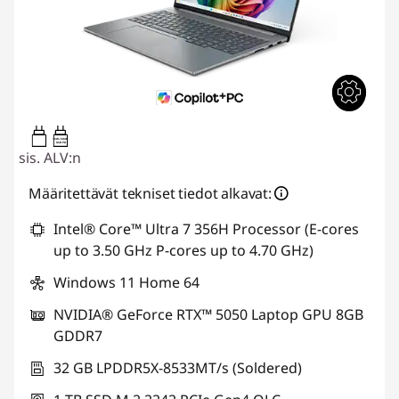
65W-100W
USB PD
sis. ALV:n
Määritettävät tekniset tiedot alkavat:
Intel® Core™ Ultra 7 356H Processor (E-cores
up to 3.50 GHz P-cores up to 4.70 GHz)
Windows 11 Home 64
NVIDIA® GeForce RTX™ 5050 Laptop GPU 8GB
GDDR7
32 GB LPDDR5X-8533MT/s (Soldered)