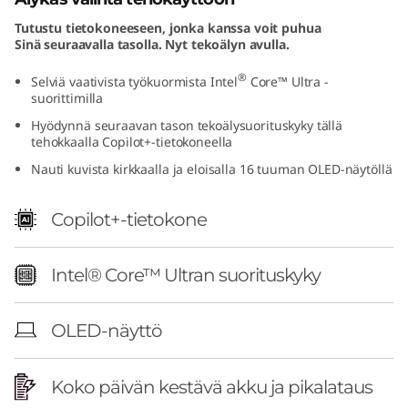
I
Tutustu tietokoneeseen, jonka kanssa voit puhua
Sinä seuraavalla tasolla. Nyt tekoälyn avulla.
n
®
Selviä vaativista työkuormista Intel
Core™ Ultra -
t
suorittimilla
Hyödynnä seuraavan tason tekoälysuorituskyky tällä
e
tehokkaalla Copilot+-tietokoneella
Nauti kuvista kirkkaalla ja eloisalla 16 tuuman OLED-näytöllä
l
)
Copilot+-tietokone
Intel® Core™ Ultran suorituskyky
OLED-näyttö
Koko päivän kestävä akku ja pikalataus