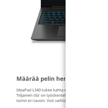
Määrää pelin henki
IdeaPad L340 tukee kahta erillistä tilaa: ‘Nopea til
‘hiljainen tila’ on työskentelyyn. Kumpikin tila näyt
toimii eri tavoin. Voit vaihtaa niiden välillä omien