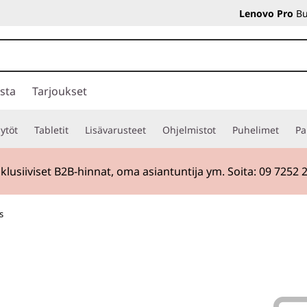
Lenovo Pro
Bu
sta
Tarjoukset
ytöt
Tabletit
Lisävarusteet
Ohjelmistot
Puhelimet
Pa
klusiiviset B2B-hinnat, oma asiantuntija ym. Soita: 09 7252 
s