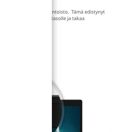
 on Dolby Audio™ -äänentoisto. Tämä edistynyt
laamisen aivan uudelle tasolle ja takaa
n.