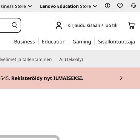
siness Store
Lenovo Education
Store
Kirjaudu sisään / luo tili
Business
Education
Gaming
Sisällöntuottaja
lvelimet ja tallentaminen
AI (Tekoäly)
2545.
Rekisteröidy nyt ILMAISEKSI.