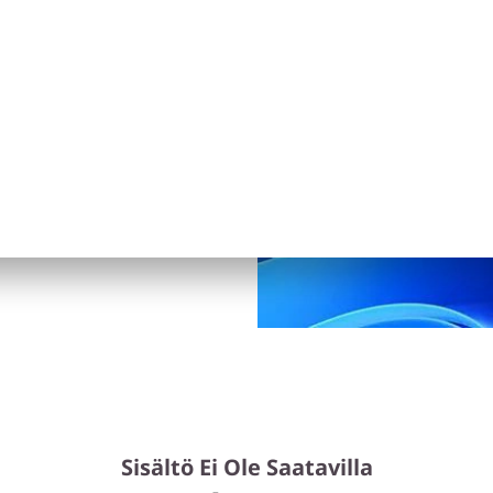
 kun päivitys on
ivitysten on määrä alkaa
 aikataulu vaihtelee
ärättyjä laitteistoja. Katso
/windows/windows-11-
Sisältö Ei Ole Saatavilla