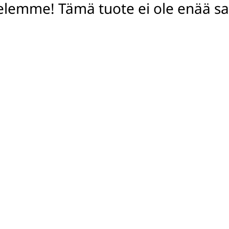
elemme! Tämä tuote ei ole enää saa
lla helposti – ja samalla
en sulkimen ansiosta voit
Miksi tuhlaisit arv