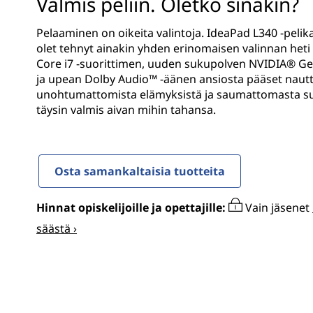
0
Valmis peliin. Oletko sinäkin?
ö
G
n
Pelaaminen on oikeita valintoja. IdeaPad L340 -peli
olet tehnyt ainakin yhden erinomaisen valinnan heti
a
Core i7 -suorittimen, uuden sukupolven NVIDIA® G
ja upean Dolby Audio™ -äänen ansiosta pääset naut
m
unohtumattomista elämyksistä ja saumattomasta suo
täysin valmis aivan mihin tahansa.
i
n
Osta samankaltaisia tuotteita
g
(
Hinnat opiskelijoille ja opettajille:
Vain jäsenet
säästä ›
1
5
"