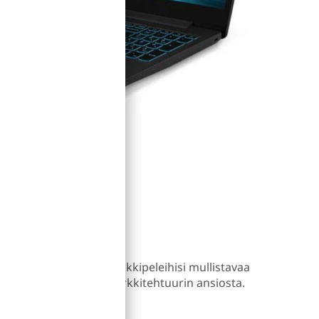
likokemus
ettavat tarjoavat suosikkipeleihisi mullistavaa
kitun NVIDIA Turing™ -arkkitehtuurin ansiosta.