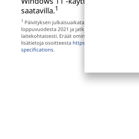
Windows 11 -käyttöjärjestelmään,
1
saatavilla.
1
Päivityksen julkaisuaikataulua viimeistellään: pä
loppuvuodesta 2021 ja jatkua vuoteen 2022. Tarkka
laitekohtaisesti. Eräät ominaisuudet edellyttävät mä
lisätietoja osoitteesta
https://www.microsoft.com
specifications
.