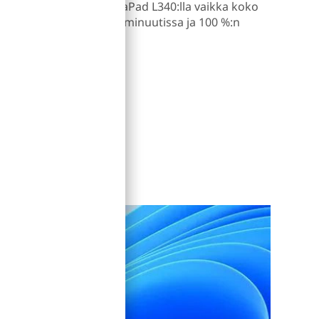
ansiosta voit pelata IdeaPad L340:lla vaikka koko
uu 80 %:n varaukseen 60 minuutissa ja 100 %:n