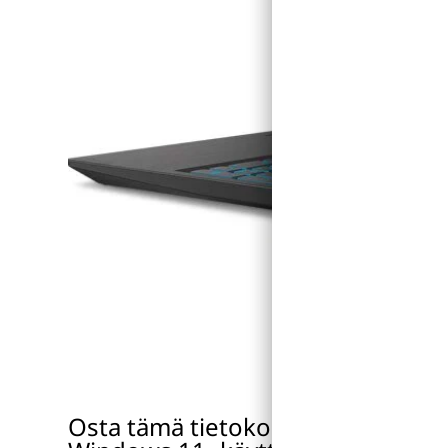
Osta tämä tietokone ja voit päivi