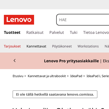
I
d
e
s
i
Tuotteet
Ratkaisut
Palvelut
Tuki
Tietoa Lenovo
a
i
r
P
Tarjoukset
Kannettavat
Pöytäkoneet
Workstations
Nä
r
y
a
Currently displaying item 2 of 2
p
Lenovo Pro yritysasiakkaille
| Eks
ä
d
ä
s
L
Etusivu
>
Kannettavat ja ultrabookit
>
IdeaPad
>
IdeaPad L Serie
i
s
3
ä
Ei ole tällä hetkellä saatavana lenovo.comissa.
l
4
t
ö