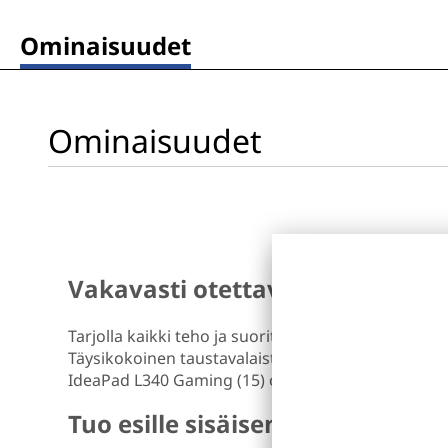
)
Ominaisuudet
Ominaisuudet
Vakavasti otettava pelikannet
Tarjolla kaikki teho ja suorituskyky, joita tarvitset
Täysikokoinen taustavalaistu näppäimistö. Näppärä
IdeaPad L340 Gaming (15) on kaikilta osin tosipel
Tuo esille sisäisen pelaajasi