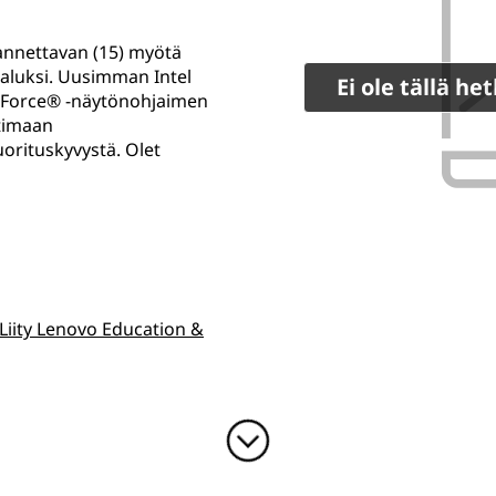
kannettavan (15) myötä
 aluksi. Uusimman Intel
Ei ole tällä h
eForce® -näytönohjaimen
timaan
rituskyvystä. Olet
Liity Lenovo Education &