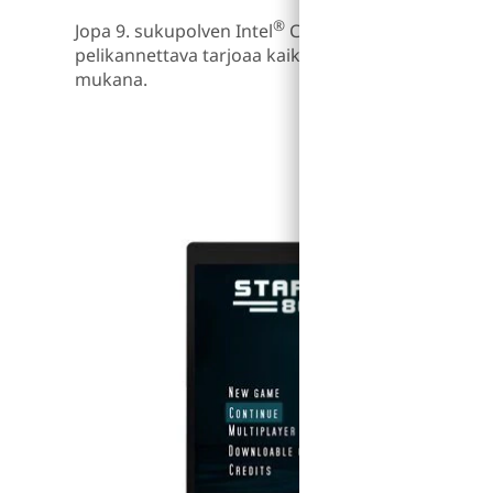
®
Jopa 9. sukupolven Intel
Core™ i7 -suorittimella 
pelikannettava tarjoaa kaiken tehon, jota tarvits
mukana.