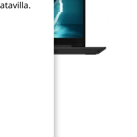
tavilla.
okasta peliaikaa?