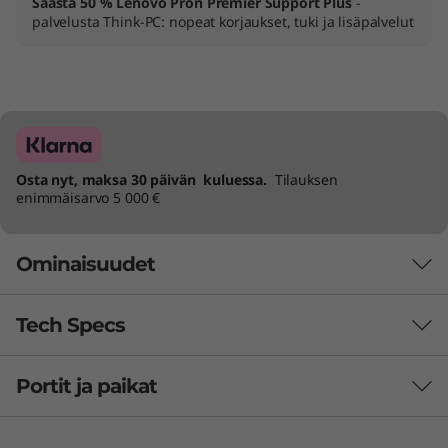
Säästä 50 % Lenovo Pron Premier Support Plus
-
palvelusta Think-PC: nopeat korjaukset, tuki ja lisäpalvelut
Osta nyt, maksa 30 päivän kuluessa.
Tilauksen
enimmäisarvo 5 000 €
Ominaisuudet
Tech Specs
Portit ja paikat
Akku
Jopa 11 tuntia* (MM18)