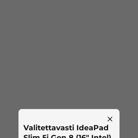
kun taas Smart Wireless ‑toiminto säilyttää
yhteyden entistä pidempään. Älykkäät
integroidut tietoturvatoiminnot, kuten
itsekorjautuminen ja Natural File Guard,
suojaavat tietojasi, kun taas melunvaimennus
ja taustan sumennus parantavat
videopuheluita.
Tekniset tiedot voivat vaihdella alueittain ja malleittain.
Valitettavasti IdeaPad
Slim 5i Gen 8 (16" Intel)