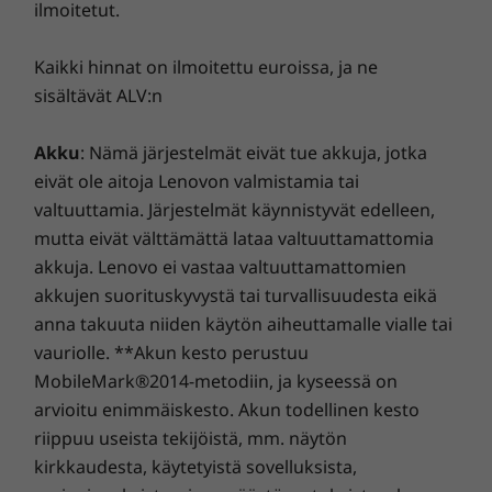
Pika-aloitusopas
ilmoitetut.
tietokoneille tarjoamme
3 vuoden takuun sinetöidylle
akulle
. Nauti kolmen vuoden huolettomasta akun
Tekniset tiedot saattavat vaihdella alueittain/malleittain.
käytöstä, kun hankit tämän päivityksen laitteen oston
Kaikki hinnat on ilmoitettu euroissa, ja ne
yhteydessä tai alkuperäisen yhden vuoden akkutakuun
sisältävät ALV:n
aikana (jos akkusi on hyvässä kunnossa). Olet myös
oikeutettu yhteen akun vaihtoon mahdollisten
Akku
: Nämä järjestelmät eivät tue akkuja, jotka
ongelmien varalta. Kohenna kokemustasi päivittämällä
Enemmän viihdettä
eivät ole aitoja Lenovon valmistamia tai
palvelu paikan päällä tarjottavaan On-site Serviceen.
valtuuttamia. Järjestelmät käynnistyvät edelleen,
Lenovolla huippuosaaminen tarkoittaa kannettavan
Valinnaisen 2,5K IPS ‑näytön huipputerävän ja
mutta eivät välttämättä lataa valtuuttamattomia
suorituskyvyn ja suojauksen yhdistelmää!
eloisan kuvan ansiosta näet ja koet näytön
akkuja. Lenovo ei vastaa valtuuttamattomien
sisällön entistä paremmin. Näytön 16:10-
akkujen suorituskyvystä tai turvallisuudesta eikä
kuvasuhde tarjoaa suuremman kuvan, kun
anna takuuta niiden käytön aiheuttamalle vialle tai
taas kapeat kehykset auttavat vähentämään
vauriolle. **Akun kesto perustuu
häiriötekijöitä. Ominaisuuksiin kuuluvat myös
MobileMark®2014-metodiin, ja kyseessä on
digitaalisista elokuvateattereista tuttu laaja
arvioitu enimmäiskesto. Akun todellinen kesto
värialue ja huippuluokan Dolby Audio™
‑äänentoisto. Vähäisen sinisen valon tuotosta
riippuu useista tekijöistä, mm. näytön
saatu TÜV-sertifiointi takaa, että voit katsoa
kirkkaudesta, käytetyistä sovelluksista,
näyttöä entistä pidempään silmiäsi