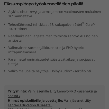
Fiksumpi tapa työskennellä tien päällä
I
Älykäs, ohut, kevyt ja armeijatason vaatimusten mukainen
n
16'' kannettava
®
Tehonlähteenä tehokkaat 13. sukupolven Intel
Core™
t
‑suorittimet
e
Reaaliaikainen järjestelmän toiminta Lenovo AI Enginen
ansiosta
l
Valinnainen sormenjälkitunnistin ja FHD-hybridi-
infrapunakamera
)
Parannetut ominaisuudet säästävät aikaa ja suojaavat
tietoja
Valikoima upeita näyttöjä, Dolby Audio™ ‑sertifiointi
Yrityshinta:
Vain jäsenille
Liity Lenovo PRO -jäseneksi ja
säästä ›
Hinnat opiskelijoille ja opettajille:
Vain jäsenet
Liity
Lenovo Education & säästä ›