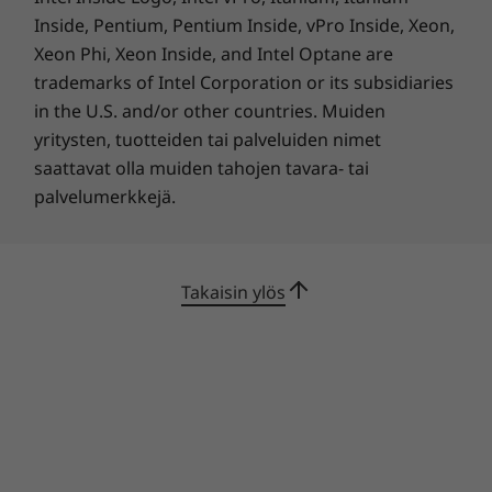
Inside, Pentium, Pentium Inside, vPro Inside, Xeon,
IdeaPad Slim 5i Gen 8 on suunniteltu
Xeon Phi, Xeon Inside, and Intel Optane are
auttamaan sinua työskentelemään entistä
trademarks of Intel Corporation or its subsidiaries
nopeammin ja turvallisemmin. Siinä on suuren
in the U.S. and/or other countries. Muiden
kosketuslevyn lisäksi valinnainen
sormenjälkitunnistin, joka mahdollistaa
yritysten, tuotteiden tai palveluiden nimet
kasvojentunnistukseen perustuvan turvallisen
saattavat olla muiden tahojen tavara- tai
kirjautumisen FHD-infrapunakameralla, joten
palvelumerkkejä.
voit aloittaa laitteen käytön nopeasti. Fyysisellä
yksityisyyssuojalla voit sulkea verkkokameran.
Rapid Charge -pikalatauksella saat
Takaisin ylös
kannettavan akulle kaksi tuntia käyttöaikaa
vain 15 minuutin latauksella. Kahden USB-C-
portin kautta voit siirtää tietoja ja virtaa entistä
nopeammin.