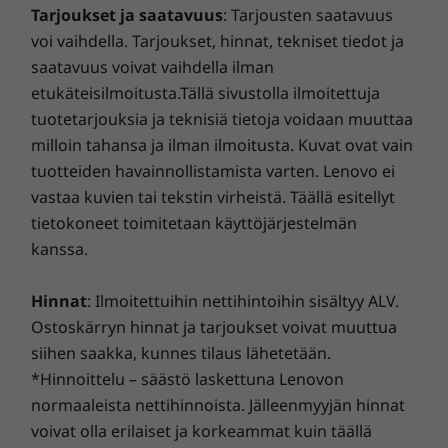
Tarjoukset ja saatavuus
: Tarjousten saatavuus
Kuuloke- ja mikrofoniyhdistelmä
IdeaPad Slim 5i Gen 8:lla voit suorittaa
ja tietoturva
voi vaihdella. Tarjoukset, hinnat, tekniset tiedot ja
MicroSD-kortin lukulaite
vaivattomasti useita tehtäviä samaan aikaan.
®
saatavuus voivat vaihdella ilman
Valitse
Lenovo Smart Lock
, jota tehostaa Absolute
.
®
Laitteen 13. sukupolven Intel
Core™
Pysyt hallinnassa riippumatta siitä, missä päin
etukäteisilmoitusta.Tällä sivustolla ilmoitettuja
USB-portin siirtonopeudet ovat likimääräisiä, ja ne vaihtelevat monien tekijöiden,
‑suorittimet ja jäähdytysjärjestelmä
maailmaa oletkin. Paikanna, lukitse, suojaa ja hanki
tuotetarjouksia ja teknisiä tietoja voidaan muuttaa
varmistavat kaiken sujuvan toiminnan. Tässä
kuten isäntä- ja oheislaitteiden käsittelytehon, tiedostomääritteiden, järjestelmän
takaisin varastetun tietokoneesi sisältö. Kun tähän
milloin tahansa ja ilman ilmoitusta. Kuvat ovat vain
kannettavassa on enemmän kuin tarpeeksi
kokoonpanon ja käyttöympäristöjen, mukaan. Todelliset nopeudet vaihtelevat, ja ne
yhdistetään
Lenovo Smart Performance
, voit varautua
tuotteiden havainnollistamista varten. Lenovo ei
salamannopeaa muistia, ja kiintolevyaseman
voivat olla odotettua pienemmät.
huimaan parannukseen tietokoneesi jokapäiväisessä
tallennustila vastaa tarpeitasi, menitpä minne
vastaa kuvien tai tekstin virheistä. Täällä esitellyt
suorituskyvyssä. Nauti saumattomasta online-
Sertifioinnit / rekisteröinnit
tahansa.
tietokoneet toimitetaan käyttöjärjestelmän
kokemuksesta ja vahvista puolustustoimiasi. Tämä on
®
kanssa.
ENERGY STAR
8.0
PC-huippuosaamisen ja tietoturvan tulevaisuus uudelle
®
EPEAT
Silver soveltuvilla alueilla*
Lenovo-laitteellesi.
Hinnat
: Ilmoitettuihin nettihintoihin sisältyy ALV.
Ostoskärryn hinnat ja tarjoukset voivat muuttua
Lisätietoja maakohtaisesta rekisteröinnin tilasta saat osoitteesta
WWW.EPEAT.NET
.
Päivitä kannettavasi takuu
siihen saakka, kunnes tilaus lähetetään.
Myyntipakkauksen sisältö
*Hinnoittelu – säästö laskettuna Lenovon
Jokaisessa Lenovo-kannettavassa on yhden vuoden
IdeaPad Slim 5i (16'', Intel)
normaaleista nettihinnoista. Jälleenmyyjän hinnat
akkutakuu järjestelmätakuusta riippumatta. Mutta
65 W:n tai 100 W:n verkkolaite
voivat olla erilaiset ja korkeammat kuin täällä
tässä on todellinen mullistava uutuus: valikoiduille