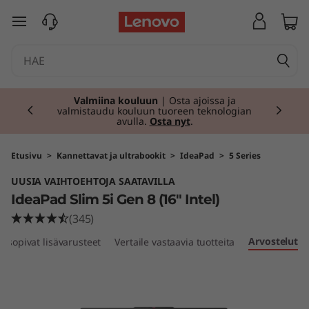
I
siirry pääsisältöön
d
e
Currently displaying item 2 of 2
a
Lenovo Pro yritysasiakkaille
| Eksklusiiviset
B2B-hinnat, oma asiantuntija ym. Soita: 09
7252 2545.
Rekisteröidy nyt ILMAISEKSI.
P
a
Etusivu
>
Kannettavat ja ultrabookit
>
IdeaPad
>
5 Series
UUSIA VAIHTOEHTOJA SAATAVILLA
d
IdeaPad Slim 5i Gen 8 (16" Intel)
S
(345)
Arvostelut
nsopivat lisävarusteet
Vertaile vastaavia tuotteita
l
i