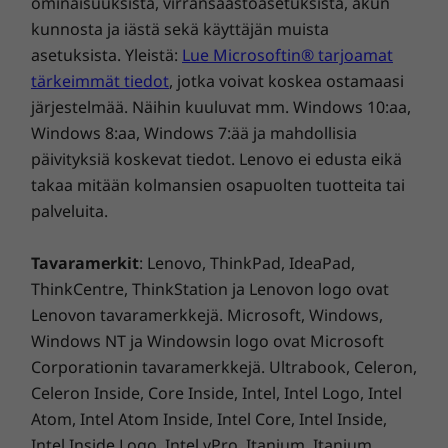
ominaisuuksista, virransäästöasetuksista, akun
rasittamatta.
kunnosta ja iästä sekä käyttäjän muista
asetuksista. Yleistä:
Lue Microsoftin® tarjoamat
tärkeimmät tiedot
, jotka voivat koskea ostamaasi
järjestelmää. Näihin kuuluvat mm. Windows 10:aa,
Windows 8:aa, Windows 7:ää ja mahdollisia
päivityksiä koskevat tiedot. Lenovo ei edusta eikä
takaa mitään kolmansien osapuolten tuotteita tai
palveluita.
Tavaramerkit
: Lenovo, ThinkPad, IdeaPad,
ThinkCentre, ThinkStation ja Lenovon logo ovat
Lenovon tavaramerkkejä. Microsoft, Windows,
Windows NT ja Windowsin logo ovat Microsoft
Corporationin tavaramerkkejä. Ultrabook, Celeron,
Celeron Inside, Core Inside, Intel, Intel Logo, Intel
Työskentele älykkäämmin – älä
Atom, Intel Atom Inside, Intel Core, Intel Inside,
kovemmin
Intel Inside Logo, Intel vPro, Itanium, Itanium