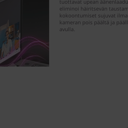
tuottavat upean äänenlaad
eliminoi häiritsevän tausta
kokoontumiset sujuvat ilman
kameran pois päältä ja pääl
avulla.