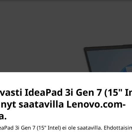
ien ansiosta IdeaPad 3i Gen
n opiskelua suorituskyvystä
vasti IdeaPad 3i Gen 7 (15" In
tilaa kaikille tiedostoillesi.
i nyt saatavilla Lenovo.com-
iintolevyn sisältävä
ila ja nopeus. Työpöydän
a.
a huolissaan. Täysillä
tukee nopeampaa
eaPad 3i Gen 7 (15" Intel) ei ole saatavilla. Ehdottai
itusta ja 4K-näyttöyhteyksiä.