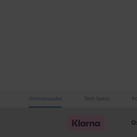
Ominaisuudet
Tech Specs
Po
O