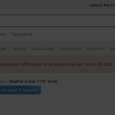
Lenovo Pro
Bu
sta
Tarjoukset
ytöt
Tabletit
Lisävarusteet
Ohjelmistot
Puhelimet
Pa
klusiiviset B2B-hinnat, oma asiantuntija ym. Soita: 09 7252 
ies
>
IdeaPad 3i Gen 7 (15" Intel)