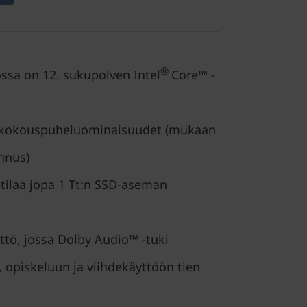
®
ossa on 12. sukupolven Intel
Core™ -
 kokouspuheluominaisuudet (mukaan
nnus)
tilaa jopa 1 Tt:n SSD-aseman
ttö, jossa Dolby Audio™ -tuki
 opiskeluun ja viihdekäyttöön tien