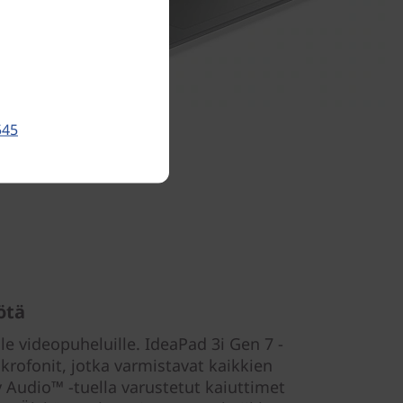
545
ötä
le videopuheluille. IdeaPad 3i Gen 7 -
rofonit, jotka varmistavat kaikkien
Audio™ -tuella varustetut kaiuttimet