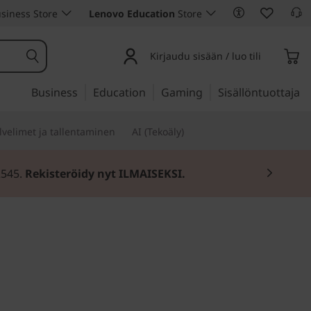
siness Store
Lenovo Education
Store
Kirjaudu sisään / luo tili
Business
Education
Gaming
Sisällöntuottaja
lvelimet ja tallentaminen
AI (Tekoäly)
2545.
Rekisteröidy nyt ILMAISEKSI.