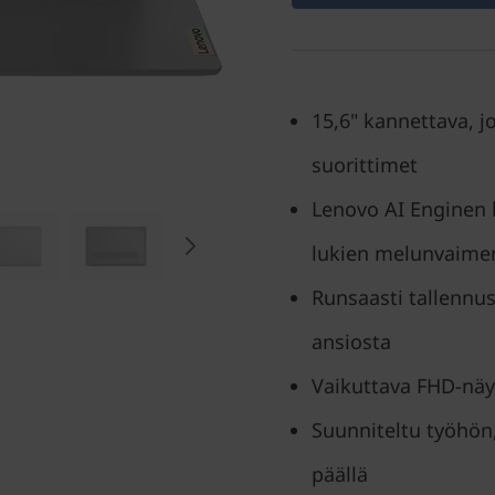
15,6" kannettava, j
suorittimet
Lenovo AI Enginen
lukien melunvaime
Runsaasti tallennus
ansiosta
Vaikuttava FHD-näy
Suunniteltu työhön,
päällä