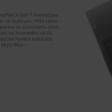
deaPad 3i Gen 7 -kannettava
un tai laukkuun, mikä tekee
rakenne on suunniteltu siten,
ten tai huoneiden välillä.
yttää hyvältä kaikkialla:
 Misty Blue -