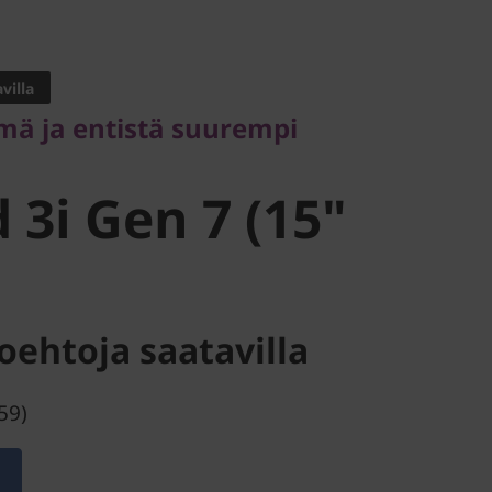
ja entistä suurempi
villa
3i Gen 7
ä ja entistä suurempi
l)
 3i Gen 7 (15"
oehtoja saatavilla
59)