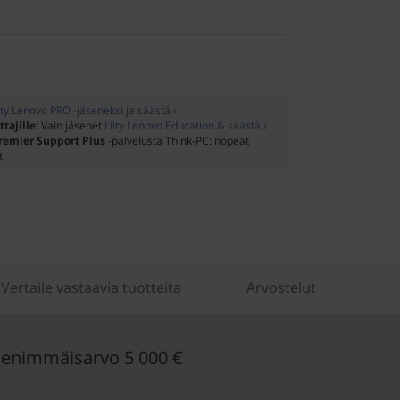
ity Lenovo PRO -jäseneksi ja säästä ›
ttajille:
Vain jäsenet
Liity Lenovo Education & säästä ›
remier Support Plus
-palvelusta Think-PC: nopeat
t
Vertaile vastaavia tuotteita
Arvostelut
enimmäisarvo 5 000 €