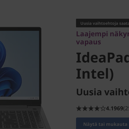
Laajempi näkymä 
vapaus
Uusia vaihtoehtoja saata
IdeaPad 
Laajempi näkym
vapaus
(15" Inte
IdeaPad
Intel)
Uusia vaiht
4.1969
(2
Näytä tai mukauta