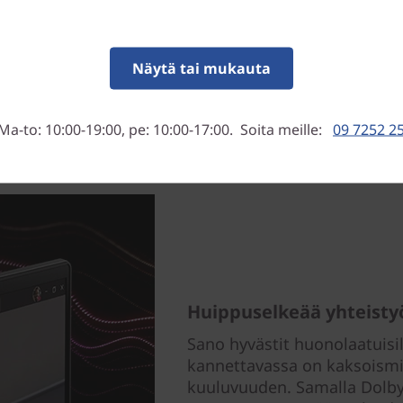
Näytä tai mukauta
Ma-to: 10:00-19:00, pe: 10:00-17:00. Soita meille:
09 7252 2
Huippuselkeää yhteisty
Sano hyvästit huonolaatuisil
kannettavassa on kaksoismik
kuuluvuuden. Samalla Dolby 