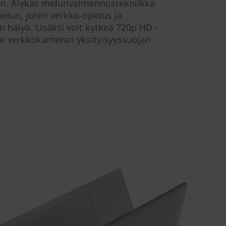
un. Älykäs melunvaimennustekniikka
melun, joten verkko-opetus ja
 hälyä. Lisäksi voit kytkeä 720p HD -
le verkkokameran yksityisyyssuojan