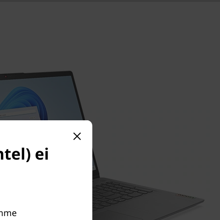
tel) ei
simme