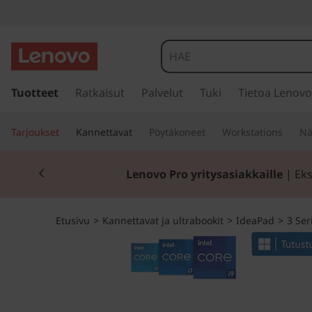
I
d
e
s
i
Tuotteet
Ratkaisut
Palvelut
Tuki
Tietoa Lenovo
a
i
r
P
Tarjoukset
Kannettavat
Pöytäkoneet
Workstations
Nä
r
y
a
Currently displaying item 2 of 2
p
Lenovo Pro yritysasiakkaille
| Eks
ä
d
ä
s
3
Etusivu
>
Kannettavat ja ultrabookit
>
IdeaPad
>
3 Ser
i
s
i
ä
l
G
t
ö