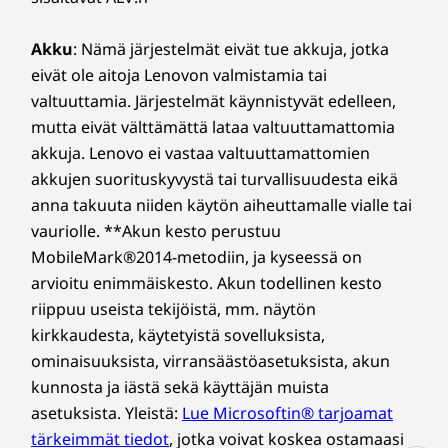
Väri
aikana (jos akkusi on hyvässä kunnossa). Olet myös
oikeutettu yhteen akun vaihtoon mahdollisten
Luna Grey
Akku
: Nämä järjestelmät eivät tue akkuja, jotka
ongelmien varalta. Kohenna kokemustasi päivittämällä
Cosmic Blue
eivät ole aitoja Lenovon valmistamia tai
palvelu paikan päällä tarjottavaan On-site Serviceen.
valtuuttamia. Järjestelmät käynnistyvät edelleen,
Tekniset tiedot saattavat vaihdella alueittain ja malleittain.
Lenovolla huippuosaaminen tarkoittaa kannettavan
mutta eivät välttämättä lataa valtuuttamattomia
suorituskyvyn ja suojauksen yhdistelmää!
akkuja. Lenovo ei vastaa valtuuttamattomien
akkujen suorituskyvystä tai turvallisuudesta eikä
Kestävyys
anna takuuta niiden käytön aiheuttamalle vialle tai
Materiaali
vauriolle. **Akun kesto perustuu
MobileMark®2014-metodiin, ja kyseessä on
Yläkannessa (A) käytetty 100 % kierrätettyä alumiinia,
Pysy tuottavana, pysy
arvioitu enimmäiskesto. Akun todellinen kesto
sovittimen kotelossa 90 % kuluttajakäytöstä
kierrätettyä muovia (PCC),
riippuu useista tekijöistä, mm. näytön
inspiroituneena
järjestelmälaukussa 90 % mereen päätyvää muovia
kirkkaudesta, käytetyistä sovelluksista,
(OBP),
ominaisuuksista, virransäästöasetuksista, akun
Pääse välittömästi IdeaPad 5i 2-in-1 Gen 10 -
pehmusteessa 100 % kuivapuristettua sellua
kunnosta ja iästä sekä käyttäjän muista
kannettavaan Windows Hello -kirjautumisen
®
Forest Stewardship Council
sertifioitu
kautta ja turvaa yksityisyytesi verkkokameran
asetuksista. Yleistä:
Lue Microsoftin® tarjoamat
kartonkilaatikko
sulkimella. Hoida tehtävät akulla, joka kestää
tärkeimmät tiedot
, jotka voivat koskea ostamaasi