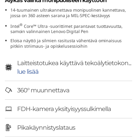
Älykäs valinta monipuoliseen käyttöön
1
14-tuumainen ultrakannettava monipuolinen kannettava,
jossa on 360 asteen sarana ja MIL-SPEC-kestävyys
4
®
Intel
Core™ Ultra -suorittimet parantavat tuottavuutta,
"
samoin valinnainen Lenovo Digital Pen
Eloisa näyttö ja silmien rasitusta vähentävä ominaisuus
I
pitkiin striimaus- ja opiskelusessioihin
n
Laitteistotukea käyttävä tekoälytietokon...
t
lue lisää
e
360° muunnettava
l
FDH-kamera yksityisyyssulkimella
)
Pikakäynnistyslataus