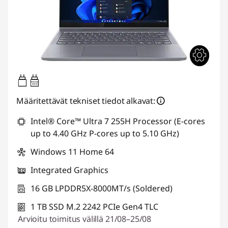
45W-65W
USB PD
Määritettävät tekniset tiedot alkavat:
Intel® Core™ Ultra 7 255H Processor (E-cores
up to 4.40 GHz P-cores up to 5.10 GHz)
Windows 11 Home 64
Integrated Graphics
16 GB LPDDR5X-8000MT/s (Soldered)
1 TB SSD M.2 2242 PCIe Gen4 TLC
Arvioitu toimitus välillä 21/08–25/08