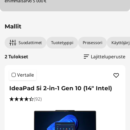
enimmäisarvo 5 000 €
Mallit
Suodattimet
Tuotetyyppi
Prosessori
Käyttöjär
2 Tulokset
Lajitteluperuste
Vertaile
IdeaPad 5i 2-in-1 Gen 10 (14" Intel)
(92)