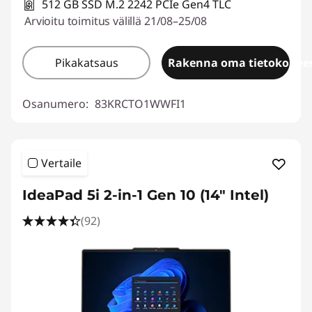
512 GB SSD M.2 2242 PCIe Gen4 TLC
Arvioitu toimitus välillä 21/08–25/08
Pikakatsaus
Rakenna oma tietokonees
Osanumero:
83KRCTO1WWFI1
Vertaile
IdeaPad 5i 2-in-1 Gen 10 (14" Intel)
(92)