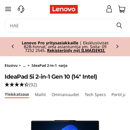
I
siirry pääsisältöön
d
e
Currently displaying item 2 of 2
a
Lenovo Pro yritysasiakkaille
| Eksklusiiviset
B2B-hinnat, oma asiantuntija ym. Soita: 09
7252 2545.
Rekisteröidy nyt ILMAISEKSI.
P
a
Etusivu
>
...
>
IdeaPad 2-in-1 -sarja
IdeaPad 5i 2-in-1 Gen 10 (14" Intel)
d
(92)
5
Yleiskatsaus
Mallit
Ominaisuudet
Tech Specs
Portit ja 
i
2