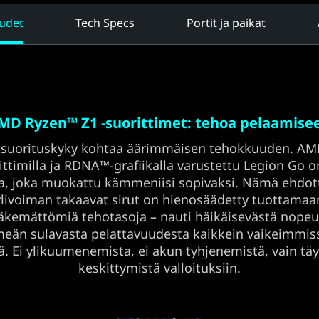
udet
Tech Specs
Portit ja paikat
MD Ryzen™ Z1 -suorittimet: tehoa pelaamise
 suorituskyky kohtaa äärimmäisen tehokkuuden. A
ittimilla ja RDNA™-grafiikalla varustettu Legion Go 
a, joka muokattu kämmeniisi sopivaksi. Nämä ehdo
ylivoiman takaavat sirut on hienosäädetty tuottamaa
kemättömiä tehotasoja – nauti häikäisevästä nopeu
eän sulavasta pelattavuudesta kaikkein vaikeimmis
ä. Ei ylikuumenemista, ei akun tyhjenemistä, vain täy
keskittymistä valloituksiin.