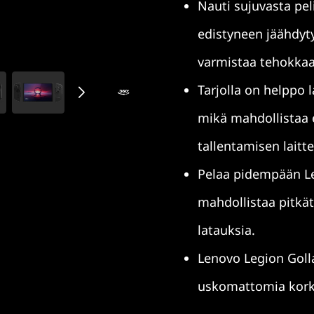
Nauti sujuvasta pe
edistyneen jäähdyt
varmistaa tehokkaa
Tarjolla on helppo 
mikä mahdollistaa 
tallentamisen laitt
Pelaa pidempään Le
mahdollistaa pitkät
latauksia.
Lenovo Legion Goll
uskomattomia kork