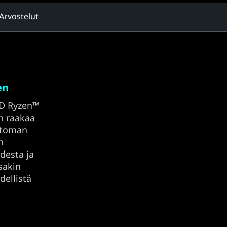
Arvostelut
en
MD Ryzen™
on raakaa
ttoman
n
desta ja
sakin
dellistä