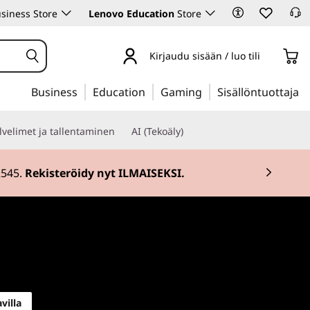
siness Store
Lenovo Education
Store
Kirjaudu sisään / luo tili
Business
Education
Gaming
Sisällöntuottaja
lvelimet ja tallentaminen
AI (Tekoäly)
n avulla.
Osta nyt
.
elläsi
gion
villa