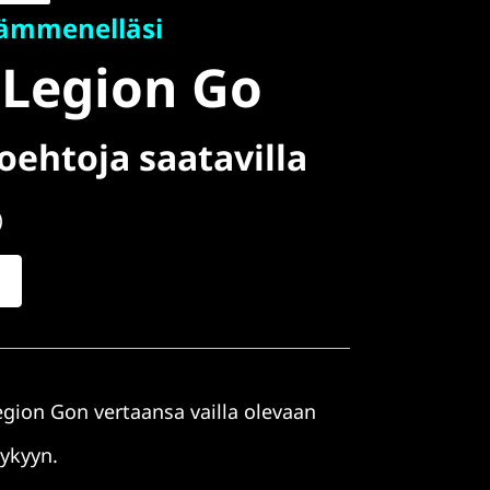
ämmenelläsi
 Legion Go
oehtoja saatavilla
)
ion Gon vertaansa vailla olevaan
kykyyn.