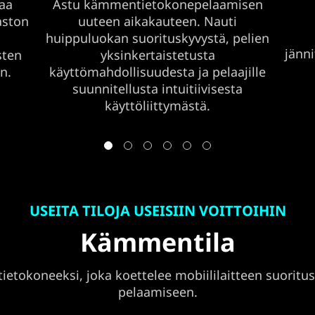
aa
Astu kämmentietokonepelaamisen
aston
uuteen aikakauteen. Nauti
huippuluokan suorituskyvystä, pelien
jänn
sten
yksinkertaistetusta
n.
käyttömahdollisuudesta ja pelaajille
suunnitellusta intuitiivisesta
käyttöliittymästä.
USEITA TILOJA USEISIIN VOITTOIHIN
Kämmentila
etokoneeksi, joka koettelee mobiililaitteen suoritusky
pelaamiseen.