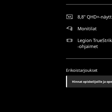
8,8" QHD+-näyt
Monitilat
Legion TrueStri
‑ohjaimet
Erikoistarjoukset
Hinnat opiskelijoille ja ope