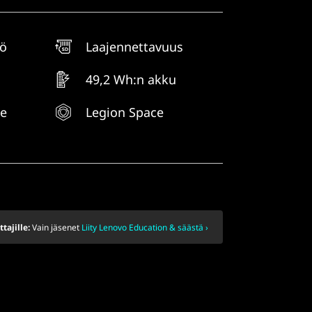
tö
Laajennettavuus
49,2 Wh:n akku
ke
Legion Space
ttajille:
Vain jäsenet
Liity Lenovo Education & säästä ›