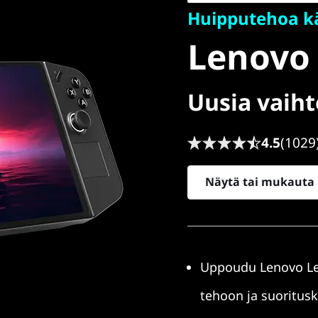
Huipputehoa k
Go
Lenovo
Uusia vaiht
4.5
(1029
Näytä tai mukauta
Uppoudu Lenovo Leg
tehoon ja suoritus