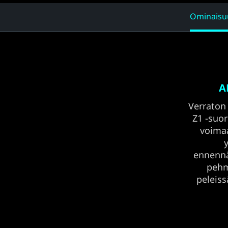
Ominaisu
A
Verraton
Z1 -suor
voima
ennennä
pehm
peleiss