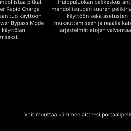
hdollistaa pitkät
Huippuluokan pelikeskus ant
per Rapid Charge
mahdollisuuden suuren pelikirj
taan tuo käyttöön
käyttöön sekä asetusten
Power Bypass Mode
mukauttamiseen ja reaaliaikai
n käyttöiän
järjestelmätietojen valvontaa
miseksi.
Voit muuttaa kämmenlaitteesi portaalipeliti