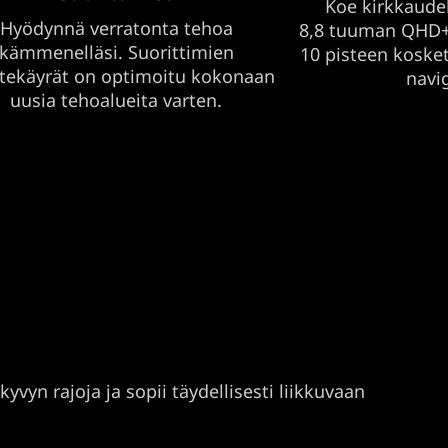
Koe kirkkaudel
Hyödynnä verratonta tehoa
8,8 tuuman QHD+
kämmenelläsi. Suorittimien
10 pisteen koske
itekäyrät on optimoitu kokonaan
navig
uusia tehoalueita varten.
vyn rajoja ja sopii täydellisesti liikkuvaan