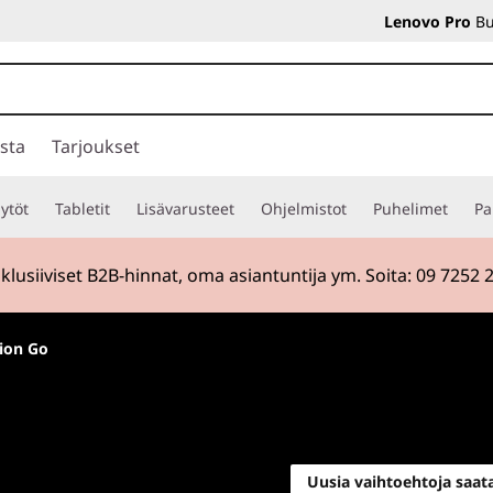
Lenovo Pro
Bu
sta
Tarjoukset
ytöt
Tabletit
Lisävarusteet
Ohjelmistot
Puhelimet
Pa
n
| Osta ajoissa ja valmistaudu kouluun tuoreen teknologia
ion Go
Huipputehoa kämmen
Lenovo Le
Uusia vaihtoehtoja saata