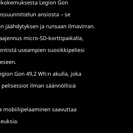
likokemuksesta Legion Gon
yssuunnittelun ansiosta – se
n jäähdytyksen ja runsaan ilmavirran.
laajennus micro-SD-korttipaikalla,
entistä useampien suosikkipeliesi
eeseen.
gion Gon 49,2 Wh:n akulla, joka
 pelisessiot ilman säännöllisiä
a mobiilipelaaminen saavuttaa
euksia.