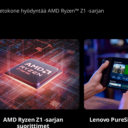
ntietokone hyödyntää AMD Ryzen™ Z1 -sarjan
AMD Ryzen Z1 -sarjan
Lenovo PureSi
suorittimet