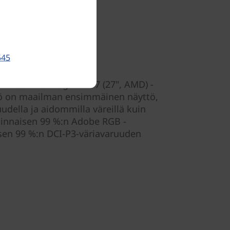
545
 -videoihisi Yoga AIO 7 (27", AMD) -
ttö on maailman ensimmäinen näyttö,
udella ja aidommilla väreillä kuin
innaisen 99 %:n Adobe RGB -
tisen 99 %:n DCI-P3-väriavaruuden