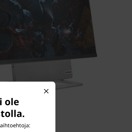
i ole
tolla.
vaihtoehtoja: