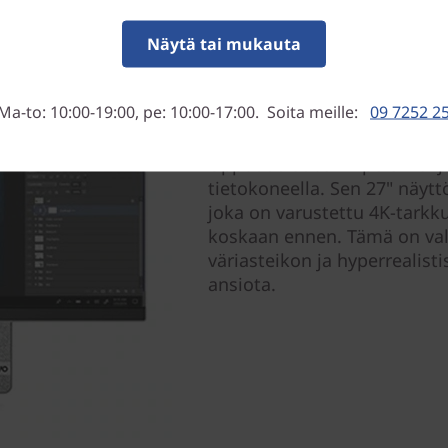
Näytä tai mukauta
Ma-to: 10:00-19:00, pe: 10:00-17:00. Soita meille:
09 7252 2
Luokkansa paras näyttö
Uppoudu suosikkipeleihisi ja
tietokoneella. Sen 27" näy
joka on varustettu 4K-tarkku
koskaan ennen. Tämä on val
väriasteikon ja hyperrealis
ansiota.