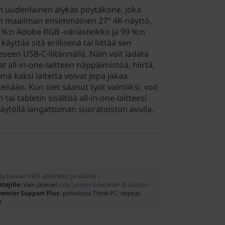
n uudenlainen älykäs pöytäkone, joka
on maailman ensimmäinen 27" 4K-näyttö,
9 %:n Adobe RGB -väriasteikko ja 99 %:n
äyttää sitä erillisenä tai liittää sen
een USB-C-liitännällä. Näin voit ladata
 all-in-one-laitteen näppäimistöä, hiirtä,
mä kaksi laitetta voivat jopa jakaa
nään. Kun olet saanut työt valmiiksi, voit
ai tabletin sisältöä all-in-one-laitteesi
äytöllä langattoman suoratoiston avulla.
ity Lenovo PRO -jäseneksi ja säästä ›
ttajille:
Vain jäsenet
Liity Lenovo Education & säästä ›
remier Support Plus
-palvelusta Think-PC: nopeat
t