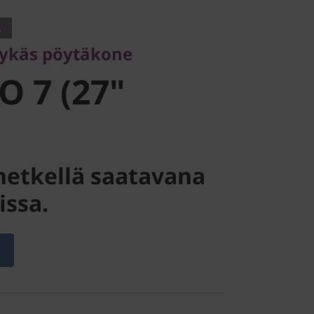
 7 (27"
A
lykäs pöytäkone
O 7 (27"
ä hetkellä saatavana
issa.