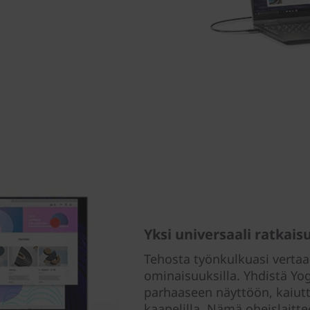
Yksi universaali ratkais
Tehosta työnkulkuasi vertaans
ominaisuuksilla. Yhdistä Yo
parhaaseen näyttöön, kaiutt
kaapelilla. Nämä oheislaitt