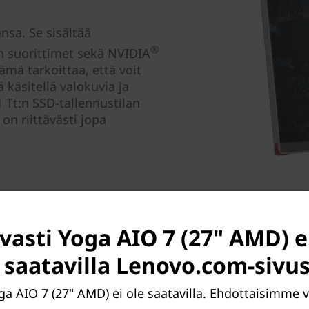
sa. Se sisältää
®
 suorittimet sekä NVIDIA
mä tarkoittaa, että voit
käsitellä valokuvia ja
 Tt:n SSD-tallennustilan
 on riittävästi jopa
vasti Yoga AIO 7 (27" AMD) e
t saatavilla Lenovo.com-sivus
oga AIO 7 (27" AMD) ei ole saatavilla. Ehdottaisimme 