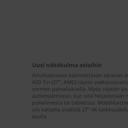
Uusi näkökulma asioihin
Ainutlaatuisen käännettävän saranan a
AIO 7:n (27", AMD) täysin vaakasuorast
sormen painalluksella. Myös näytön sis
automaattisesti, kun sitä heijastetaan m
puhelimesta tai tabletista. Mobiililaitt
siis katsella sisältöä 27" 4K-tarkkuude
avulla.