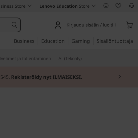
siness Store
Lenovo Education
Store
Kirjaudu sisään / luo tili
Business
Education
Gaming
Sisällöntuottaja
lvelimet ja tallentaminen
AI (Tekoäly)
2545.
Rekisteröidy nyt ILMAISEKSI.
äs pöytäkone