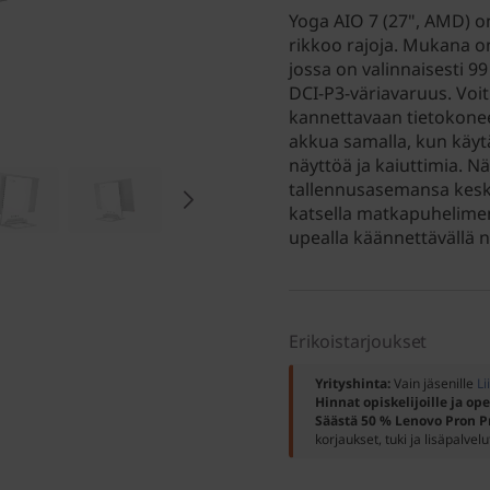
Yoga AIO 7 (27", AMD) o
rikkoo rajoja. Mukana 
jossa on valinnaisesti 9
DCI-P3-väriavaruus. Voit k
kannettavaan tietokonees
akkua samalla, kun käytät
näyttöä ja kaiuttimia. Nä
tallennusasemansa keske
katsella matkapuhelimen t
upealla käännettävällä n
Erikoistarjoukset
Yrityshinta:
Vain jäsenille
Li
Hinnat opiskelijoille ja ope
Säästä 50 % Lenovo Pron P
korjaukset, tuki ja lisäpalvelu