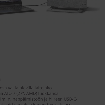
u
a vailla olevilla laitejako-
ga AIO 7 (27", AMD) luokkansa
imiin, näppäimistöön ja hiireen USB-C-
eet voidaan jakaa kannettavasi kanssa