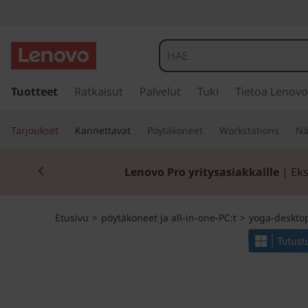
Y
o
g
s
i
Tuotteet
Ratkaisut
Palvelut
Tuki
Tietoa Lenovo
a
i
r
A
Tarjoukset
Kannettavat
Pöytäkoneet
Workstations
Nä
r
y
I
Currently displaying item 2 of 2
p
Lenovo Pro yritysasiakkaille
| Eks
ä
O
ä
s
7
Etusivu
>
pöytäkoneet ja all-in-one-PC:t
>
yoga-deskto
i
s
(
ä
l
2
t
ö