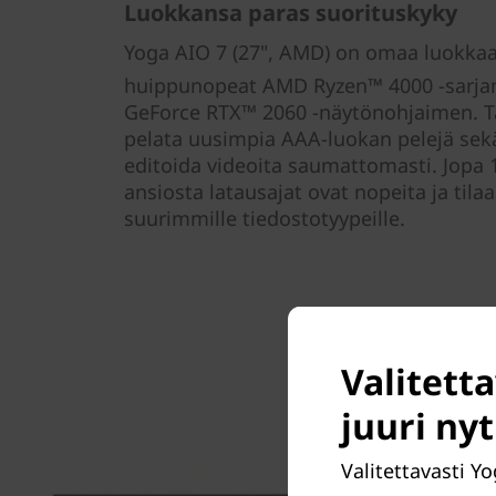
Luokkansa paras suorituskyky
Yoga AIO 7 (27", AMD) on omaa luokkaan
huippunopeat AMD Ryzen™ 4000 -sarjan
GeForce RTX™ 2060 -näytönohjaimen. Tä
pelata uusimpia AAA-luokan pelejä sekä 
editoida videoita saumattomasti. Jopa 1
ansiosta latausajat ovat nopeita ja tilaa
suurimmille tiedostotyypeille.
Valitetta
juuri ny
Valitettavasti Y