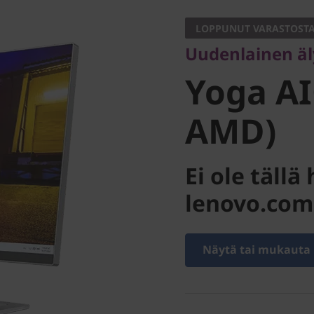
Yoga AIO
LOPPUNUT VARASTOST
Uudenlainen ä
AMD)
Yoga AI
AMD)
Ei ole täll
lenovo.com
Näytä tai mukauta