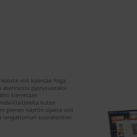
nsiosta voit kääntää Yoga
a asennosta pystysuoraksi
ältö kierretään
obiililaitteelta kuten
een pienen näytön sijasta voit
lla langattoman suoratoiston