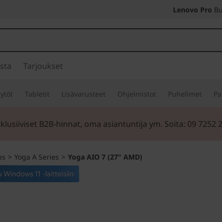
Lenovo Pro
Bu
sta
Tarjoukset
ytöt
Tabletit
Lisävarusteet
Ohjelmistot
Puhelimet
Pa
klusiiviset B2B-hinnat, oma asiantuntija ym. Soita: 09 7252 
ps
>
Yoga A Series
>
Yoga AIO 7 (27" AMD)
Uudenlainen älyk