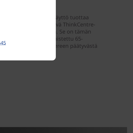
tävällinen
va kirkas 21,5" FHD-näyttö tuottaa
uvan. Tämä tilaa säästävä ThinkCentre-
käyttöön missä tahansa. Se on tämän
a ajatellen: se on valmistettu 65-
545
eriaalista ja muuten mereen päätyvästä