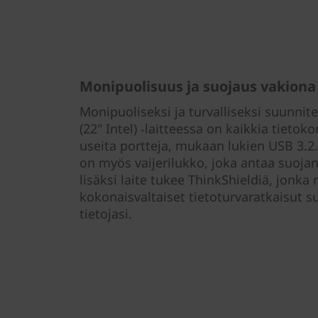
Monipuolisuus ja suojaus vakiona
Monipuoliseksi ja turvalliseksi suunnit
(22" Intel) ‑laitteessa on kaikkia tietok
useita portteja, mukaan lukien USB 3.2. 
on myös vaijerilukko, joka antaa suoja
lisäksi laite tukee ThinkShieldiä, jonk
kokonaisvaltaiset tietoturvaratkaisut su
tietojasi.