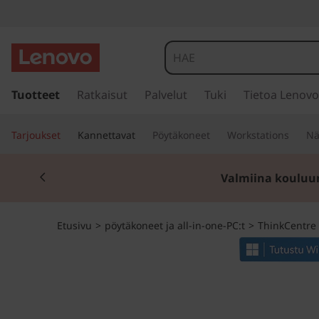
T
h
i
s
i
Tuotteet
Ratkaisut
Palvelut
Tuki
Tietoa Lenovo
n
i
r
k
Tarjoukset
Kannettavat
Pöytäkoneet
Workstations
Nä
r
y
C
Currently displaying item 1 of 2
p
Valmiina kouluu
ä
e
ä
s
n
Etusivu
>
pöytäkoneet ja all-in-one-PC:t
>
ThinkCentre
i
s
t
ä
l
r
t
ö