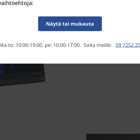
aihtoehtoja:
Näyttävä ja ympäristöys
Laajakulmakatseluun soveltu
Näytä tai mukauta
upean, eloisan ja selkeän k
all-in-one on helppo ottaa 
lisäksi suunniteltu planeetta
Ma-to: 10:00-19:00, pe: 10:00-17:00. Soita meille:
09 7252 2
prosenttisesti kierrätysmat
pakkausmuovista.