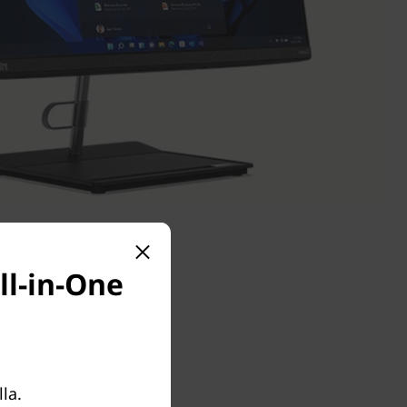
ll-in-One
la.