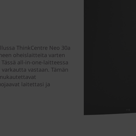
ellussa ThinkCentre Neo 30a
oneen oheislaitteita varten
Tässä all-in-one-laitteessa
n varkautta vastaan. Tämän
a mukautettavat
ojaavat laitettasi ja