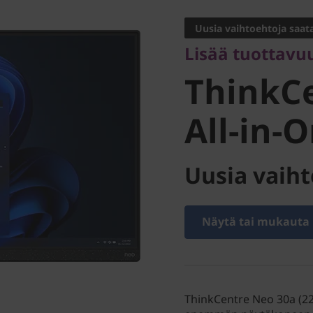
ThinkCe
Uusia vaihtoehtoja saata
Lisää tuottavu
30a All-i
ThinkC
Intel)
All-in-O
Uusia vaiht
Näytä tai mukauta
ThinkCentre Neo 30a (22"