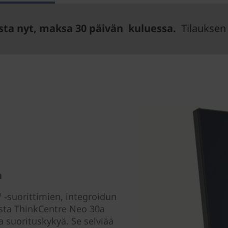
sta nyt, maksa 30 päivän kuluessa.
Tilauksen 
n
‑suorittimien, integroidun
sta ThinkCentre Neo 30a
ta suorituskykyä. Se selviää