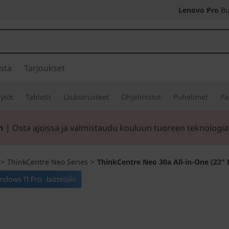
Lenovo Pro
Bu
sta
Tarjoukset
ytöt
Tabletit
Lisävarusteet
Ohjelmistot
Puhelimet
Pa
n
| Osta ajoissa ja valmistaudu kouluun tuoreen teknologia
>
ThinkCentre Neo Series
>
ThinkCentre Neo 30a All-in-One (22" I
Lisää tuottavuut