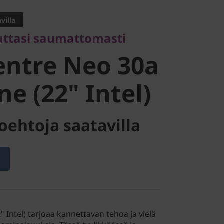
ntre Neo
villa
uttasi saumattomasti
n-One (22"
entre Neo 30a
ne (22" Intel)
oehtoja saatavilla
 Intel) tarjoaa kannettavan tehoa ja vielä