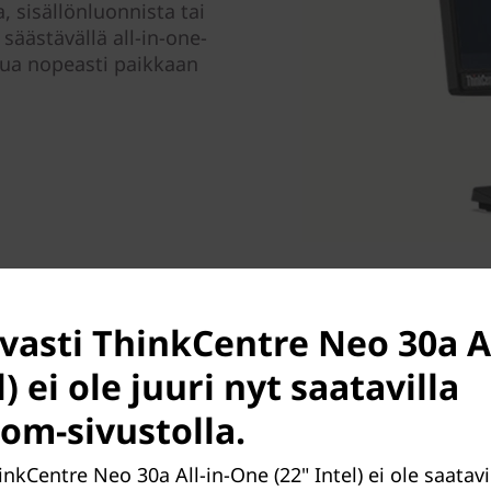
, sisällönluonnista tai
säästävällä all-in-one-
ttua nopeasti paikkaan
avasti ThinkCentre Neo 30a A
l) ei ole juuri nyt saatavilla
om-sivustolla.
inkCentre Neo 30a All-in-One (22" Intel) ei ole saatavil