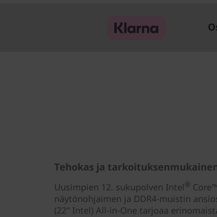
I
n
O
t
e
l
)
Tehokas ja tarkoituksenmukaine
®
Uusimpien 12. sukupolven Intel
Core™ 
näytönohjaimen ja DDR4-muistin ansio
(22" Intel) All-in-One tarjoaa erinomais