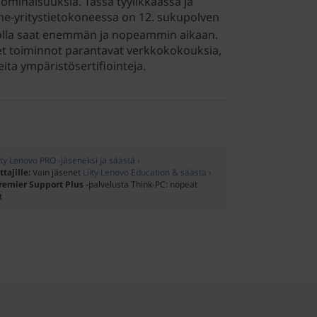
inaisuuksia. Tässä tyylikkäässä ja
one-yritystietokoneessa on 12. sukupolven
jolla saat enemmän ja nopeammin aikaan.
set toiminnot parantavat verkkokokouksia,
ita ympäristösertifiointeja.
ity Lenovo PRO -jäseneksi ja säästä ›
ttajille:
Vain jäsenet
Liity Lenovo Education & säästä ›
remier Support Plus
-palvelusta Think-PC: nopeat
t