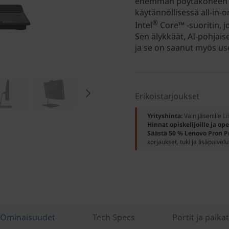
enemmän pöytäkoneen om
käytännöllisessä all-in-
®
Intel
Core™ ‑suoritin, 
Sen älykkäät, AI-pohjai
ja se on saanut myös use
Erikoistarjoukset
Yrityshinta:
Vain jäsenille
Li
Hinnat opiskelijoille ja ope
Säästä 50 % Lenovo Pron P
korjaukset, tuki ja lisäpalvelu
Ominaisuudet
Tech Specs
Portit ja paikat