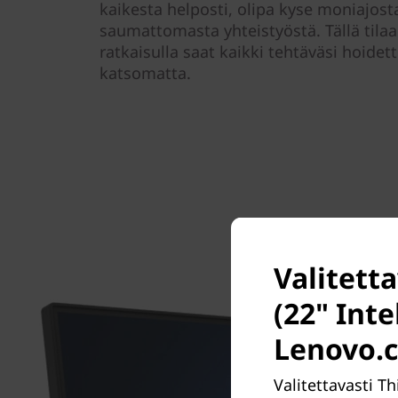
kaikesta helposti, olipa kyse moniajosta
saumattomasta yhteistyöstä. Tällä tilaa 
ratkaisulla saat kaikki tehtäväsi hoide
katsomatta.
Valitett
(22" Inte
Lenovo.c
Valitettavasti Th