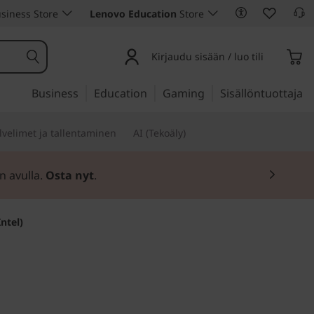
siness Store
Lenovo Education
Store
Kirjaudu sisään / luo tili
Business
Education
Gaming
Sisällöntuottaja
lvelimet ja tallentaminen
AI (Tekoäly)
n avulla.
Osta nyt
.
ntel)
tasi saumattomasti