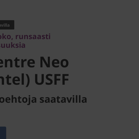
o, runsaasti
ksia
villa
ntre Neo
koko, runsaasti
suuksia
tel) USFF
entre Neo
ntel) USFF
oehtoja saatavilla