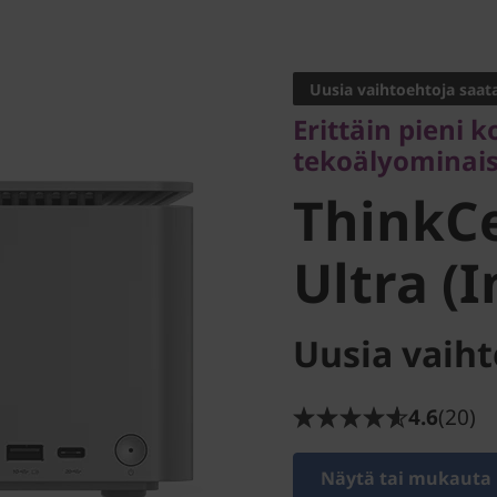
Erittäin pieni kok
tekoälyominaisuu
Uusia vaihtoehtoja saata
ThinkCe
Erittäin pieni 
tekoälyominai
Ultra (In
ThinkC
Ultra (I
Uusia vaiht
4.6
(20)
Näytä tai mukauta