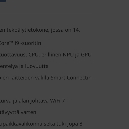
en tekoälytietokone, jossa on 14.
ore™ i9 -suoritin
tuottavuus, CPU, erillinen NPU ja GPU
ntelyä ja luovuutta
eri laitteiden välillä Smart Connectin
urva ja alan johtava WiFi 7
ttävyyttä varten
ttipaikkavalikoima sekä tuki jopa 8