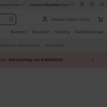
siness Store
Lenovo Education
Store
Kirjaudu sisään / luo tili
Business
Education
Gaming
Sisällöntuottaja
lvelimet ja tallentaminen
AI (Tekoäly)
2545.
Rekisteröidy nyt ILMAISEKSI.