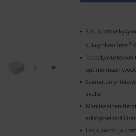
3,6L suorituskykyin
®
sukupolven Intel
C
Tekoälyavusteinen 
optimoimaan työske
Saumaton yhteistyö 
avulla
Monitasoinen tietot
edistyksellistä liite
Laaja portti- ja kor