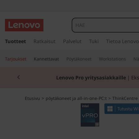
T
h
i
s
i
Tuotteet
Ratkaisut
Palvelut
Tuki
Tietoa Lenovo
n
i
r
k
Tarjoukset
Kannettavat
Pöytäkoneet
Workstations
Nä
r
y
C
Currently displaying item 2 of 2
p
Lenovo Pro yritysasiakkaille
| Eks
ä
e
ä
s
n
Etusivu
>
pöytäkoneet ja all-in-one-PC:t
>
ThinkCentre
i
s
t
ä
l
r
t
ö