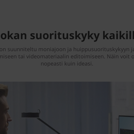
kan suorituskyky kaikill
on suunniteltu moniajoon ja huippusuorituskykyyn ja 
een tai videomateriaalin editoimiseen. Näin voit ol
nopeasti kuin ideasi.