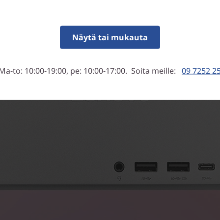
Näytä tai mukauta
Ma-to: 10:00-19:00, pe: 10:00-17:00. Soita meille:
09 7252 2