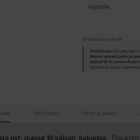
näytölle
Erikoistarjoukset
Yrityshinta:
Vain jäsenille
Li
Hinnat opiskelijoille ja ope
Säästä 50 % Lenovo Pron P
korjaukset, tuki ja lisäpalvelu
udet
Tech Specs
Portit ja paikat
sta nyt, maksa 30 päivän kuluessa.
Tilauksen 