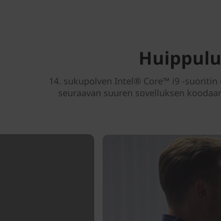
Huippuluo
14. sukupolven Intel® Core™ i9 -suoritin 
seuraavan suuren sovelluksen koodaamis