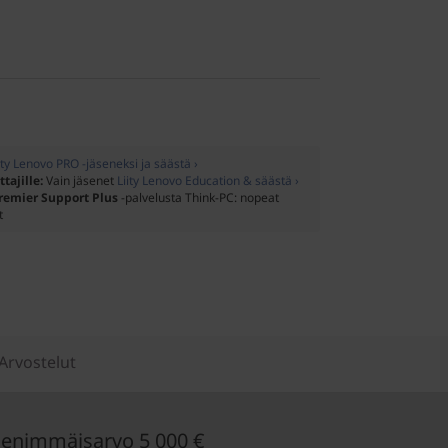
ity Lenovo PRO -jäseneksi ja säästä ›
ttajille:
Vain jäsenet
Liity Lenovo Education & säästä ›
remier Support Plus
-palvelusta Think-PC: nopeat
t
Arvostelut
enimmäisarvo 5 000 €