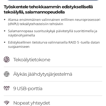
n
Työskentele tehokkaammin edistyksellisellä
tekoälyllä, salamannopeudella
t
Alansa ensimmäinen valinnainen erillinen neuroprosessori
(dNPU) tekoälytehosteisiin tehtäviin
e
Salamannopeaa suorituskykyä päivitetyllä suorittimella ja
l
näytönohjaimella
Edistyksellinen tietoturva valinnaisella RAID 5 -tuella datan
)
suojaamiseen
-
Tekoälytietokone
t
Älykäs jäähdytysjärjestelmä
o
r
9 USB-porttia
n
Nopeat yhteydet