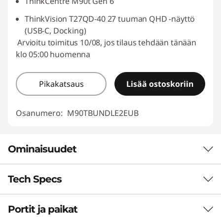
ThinkCentre M90t Gen 6
ThinkVision T27QD-40 27 tuuman QHD -näyttö
(USB-C, Docking)
Arvioitu toimitus 10/08, jos tilaus tehdään tänään
klo 05:00 huomenna
Pikakatsaus
Lisää ostoskoriin
Osanumero:
M90TBUNDLE2EUB
Ominaisuudet
Tech Specs
HUIPPULUOKAN
TEKOÄLYTEKNOLOGIAA
Portit ja paikat
Suorituskyky
Ylivoimaista nopeutta