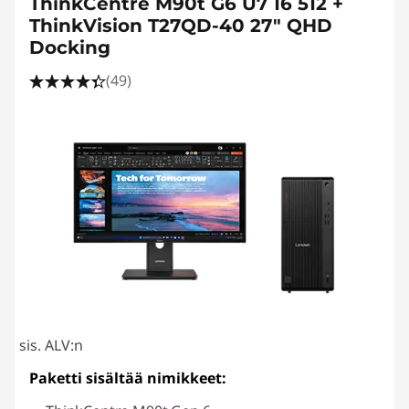
ThinkCentre M90t G6 U7 16 512 +
ThinkVision T27QD-40 27" QHD
Docking
(49)
sis. ALV:n
Paketti sisältää nimikkeet: