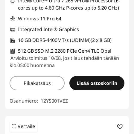
Intel® Core™ Ultra 7 265 vPro® Processor (E-
cores up to 4.60 GHz P-cores up to 5.20 GHz)
Windows 11 Pro 64
Integrated Intel® Graphics
16 GB DDR5-4400MT/s (UDIMM)(2 x 8 GB)
512 GB SSD M.2 2280 PCIe Gen4 TLC Opal
Arvioitu toimitus 10/08, jos tilaus tehdään tänään
klo 05:00 huomenna
Pikakatsaus
Lisää ostoskoriin
Osanumero:
12YS001VEZ
Vertaile