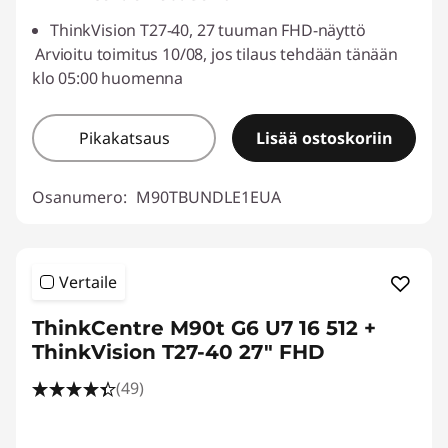
ThinkVision T27-40, 27 tuuman FHD-näyttö
Arvioitu toimitus 10/08, jos tilaus tehdään tänään
klo 05:00 huomenna
Pikakatsaus
Lisää ostoskoriin
Osanumero:
M90TBUNDLE1EUA
Vertaile
ThinkCentre M90t G6 U7 16 512 +
ThinkVision T27-40 27" FHD
(49)