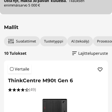
Osta nyt, maksa 30 päivän kuluessa.
Tilauksen
enimmäisarvo 5 000 €
Mallit
Suodattimet
Tuotetyyppi
AI (tekoäly)
Prosesso
10 Tulokset
Lajitteluperuste
Vertaile
ThinkCentre M90t Gen 6
(49)