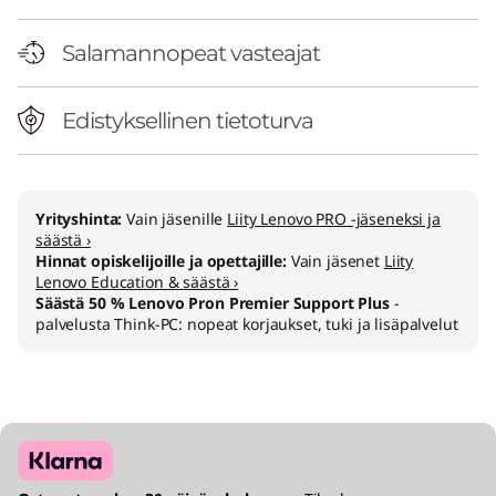
i
t
Salamannopeat vasteajat
i
Edistyksellinen tietoturva
e
t
Yrityshinta:
Vain jäsenille
Liity Lenovo PRO -jäseneksi ja
o
säästä ›
Hinnat opiskelijoille ja opettajille:
Vain jäsenet
Liity
Lenovo Education & säästä ›
k
Säästä 50 % Lenovo Pron Premier Support Plus
-
palvelusta Think-PC: nopeat korjaukset, tuki ja lisäpalvelut
o
n
e