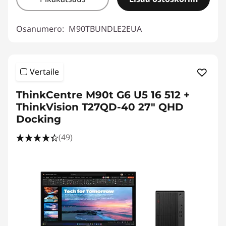
Osanumero:
M90TBUNDLE2EUA
Vertaile
ThinkCentre M90t G6 U5 16 512 +
ThinkVision T27QD-40 27" QHD
Docking
(49)