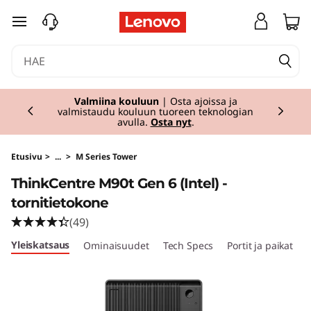
T
siirry pääsisältöön
h
i
Currently displaying item 1 of 2
n
Valmiina kouluun
| Osta ajoissa ja
valmistaudu kouluun tuoreen teknologian
avulla.
Osta nyt
.
k
C
Etusivu
>
...
>
M Series Tower
ThinkCentre M90t Gen 6 (Intel) -
e
tornitietokone
n
(49)
Yleiskatsaus
Ominaisuudet
Tech Specs
Portit ja paikat
t
r