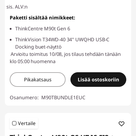
sis. ALV:n
Paketti sisältää nimikkeet:
ThinkCentre M90t Gen 6
ThinkVision T34WD-40 34" UWQHD USB-C
Docking buet-näyttö
Arvioitu toimitus 10/08, jos tilaus tehdään tänään
klo 05:00 huomenna
Pikakatsaus
Lisää ostoskoriin
Osanumero:
M90TBUNDLE1EUC
Vertaile