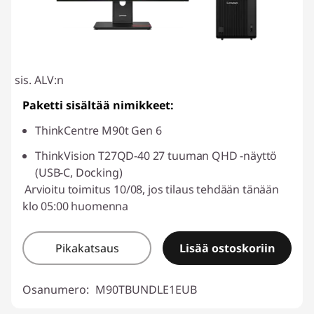
sis. ALV:n
Paketti sisältää nimikkeet:
ThinkCentre M90t Gen 6
ThinkVision T27QD-40 27 tuuman QHD -näyttö
(USB-C, Docking)
Arvioitu toimitus 10/08, jos tilaus tehdään tänään
klo 05:00 huomenna
Pikakatsaus
Lisää ostoskoriin
Osanumero:
M90TBUNDLE1EUB