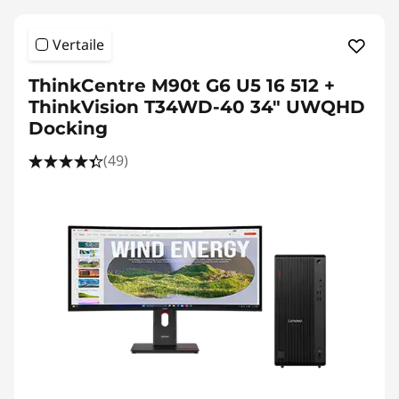
Vertaile
ThinkCentre M90t G6 U5 16 512 +
ThinkVision T34WD-40 34" UWQHD
Docking
(49)