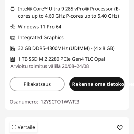
Intel® Core™ Ultra 9 285 vPro® Processor (E-
cores up to 4.60 GHz P-cores up to 5.40 GHz)
Windows 11 Pro 64
Integrated Graphics
32 GB DDR5-4800MHz (UDIMM) - (4 x 8 GB)
1 TB SSD M.2 2280 PCIe Gen4 TLC Opal
Arvioitu toimitus välillä 20/08–24/08
Pikakatsaus
Rakenna oma tietokonees
Osanumero:
12YSCTO1WWFI3
Vertaile