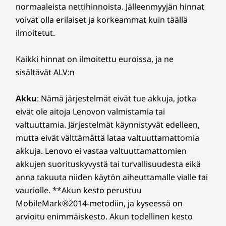
uhkia vastaan. Vapauta tietokoneen käyttökokemuksesi
normaaleista nettihinnoista. Jälleenmyyjän hinnat
voivat olla odotettua pienempiä.
suorituskyky
14
-
Optional: Expansion card slots
koko potentiaali!
voivat olla erilaiset ja korkeammat kuin täällä
Langaton
ilmoitetut.
Jopa 14. sukupolven Intel® Core™ -
WiFi 6E*AX211
15
-
Virtaliitäntä
suorittimella ja Intel vPro® Enterprise -alustalla
WiFi 6 AX201
varustettu ThinkCentre M70t Gen 5 -pöytäkone
Kaikki hinnat on ilmoitettu euroissa, ja ne
on suorituskyvyn ja tehokkuuden voimanpesä.
sisältävät ALV:n
16
-
Kensington Security Slot™
*6 GHz:n WiFi 6E:n toiminta riippuu käyttöjärjestelmän tuesta,
Innovatiiviset sirutason tekoälyominaisuudet
optimoivat suorittimen suorituskyvyn,
reitittimistä/tukiasemista/yhdyskäytävistä, jotka tukevat WiFi 6E:tä, sekä alueellisista
Akku
: Nämä järjestelmät eivät tue akkuja, jotka
tuulettimen nopeuden ja energiankulutuksen.
sääntelysertifikaateista ja taajuuksien allokoinnista.
eivät ole aitoja Lenovon valmistamia tai
valtuuttamia. Järjestelmät käynnistyvät edelleen,
Rakenne
mutta eivät välttämättä lataa valtuuttamattomia
akkuja. Lenovo ei vastaa valtuuttamattomien
Mitat (K x L x S)
akkujen suorituskyvystä tai turvallisuudesta eikä
346 mm x 145 mm x 296 mm / 13,6” x 5,7” x 11,6”
anna takuuta niiden käytön aiheuttamalle vialle tai
vauriolle. **Akun kesto perustuu
Paino
MobileMark®2014-metodiin, ja kyseessä on
Alkaen 5,9 kg
arvioitu enimmäiskesto. Akun todellinen kesto