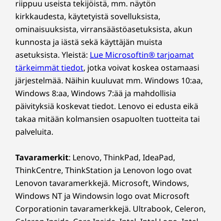
riippuu useista tekijöistä, mm. näytön
Väri
kirkkaudesta, käytetyistä sovelluksista,
Raven Black
ominaisuuksista, virransäästöasetuksista, akun
kunnosta ja iästä sekä käyttäjän muista
Varmistettu
Kestävä kehitys
asetuksista. Yleistä:
Lue Microsoftin® tarjoamat
digitaalinen
tärkeimmät tiedot
, jotka voivat koskea ostamaasi
Materiaali
järjestelmää. Näihin kuuluvat mm. Windows 10:aa,
puolustus
Kotelo:
Windows 8:aa, Windows 7:ää ja mahdollisia
Kotelo sisältää 85 % kulutustuotteista peräisin olevasta
päivityksiä koskevat tiedot. Lenovo ei edusta eikä
Suojaa tietosi ja liiketoimintasi kattavalla
materiaalista (PCC) kierrätettyä ABS-muovia
takaa mitään kolmansien osapuolten tuotteita tai
ThinkShield-tietoturvaratkaisupaketilla, joka
Pakkaus:
palveluita.
sisältää erillisen TPM-turvapiirin (dTPM), jotta
Pehmusteessa 90 % teollisuudesta kierrätetystä
kriittiset tiedot voidaan suojata salauksella.
materiaalista (PIC) paisutettua polyeteeniä (EPE)
Tavaramerkit
: Lenovo, ThinkPad, IdeaPad,
Fyysistä turvallisuutta vahvistavat Kensington
Laukussa 30 % OBP-kierrätysmuovia (Ocean-Bound
ThinkCentre, ThinkStation ja Lenovon logo ovat
Slot™ -lukkopaikat, kotelon sähköiset lukot ja
Plastic)
Lenovon tavaramerkkejä. Microsoft, Windows,
monet muut ominaisuudet, jotka tarjoavat
Forest Stewardship Council® -sertifioitu pakkaus
vertaansa vailla olevan suojan.
Windows NT ja Windowsin logo ovat Microsoft
Corporationin tavaramerkkejä. Ultrabook, Celeron,
Sertifioinnit/rekisteröinnit