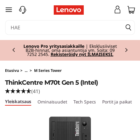
T
siirry pääsisältöön
h
i
Currently displaying item 2 of 2
n
Lenovo Pro yritysasiakkaille
| Eksklusiiviset
B2B-hinnat, oma asiantuntija ym. Soita: 09
7252 2545.
Rekisteröidy nyt ILMAISEKSI.
k
C
Etusivu
>
...
>
M Series Tower
ThinkCentre M70t Gen 5 (Intel)
e
(41)
n
Yleiskatsaus
Ominaisuudet
Tech Specs
Portit ja paikat
t
r