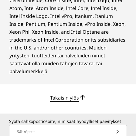
Celeron Inside, Core Inside, Intel, Intel Logo, Intel
®
ENERGY STAR
8.0
Atom, Intel Atom Inside, Intel Core, Intel Inside,
®
EPEAT
Gold*
Intel Inside Logo, Intel vPro, Itanium, Itanium
ERP LOT 3
Inside, Pentium, Pentium Inside, vPro Inside, Xeon,
RoHS
Xeon Phi, Xeon Inside, and Intel Optane are
TCO 9.0
trademarks of Intel Corporation or its subsidiaries
TÜV Ultra Low Noise
in the U.S. and/or other countries. Muiden
*Vieraile osoitteessa
www.epeat.net
nähdäksesi rekisteröintitilan
yritysten, tuotteiden tai palveluiden nimet
maittain. Saatavilla valituissa malleissa
saattavat olla muiden tahojen tavara- tai
palvelumerkkejä.
Muut tiedot
Kestävän kehityksen
ThinkShield-suojaus
puolestapuhuja
Takaisin ylös
Itsensä korjaava BIOS
BIOS-pohjainen älykäs USB-suojaus
Me Lenovolla olemme sitoutuneet kestävään
Erillinen TPM-turvapiiri (dTPM) 2.0
kehitykseen ja teemme aktiivisesti aloitteita
Syötä sähköpostiosoite, niin saat hyödylliset päivitykset
Kensington Security Slot™
ympäristöjalanjäljen pienentämiseksi.
Padlock Loop -lukkolenkki
Sähköposti
ThinkCentre M70t Gen 5 -pöytäkoneen kotelo