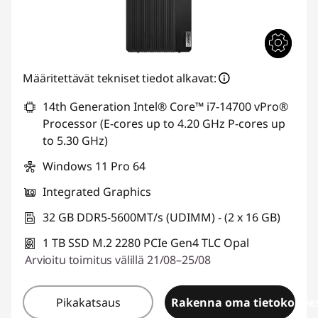
Määritettävät tekniset tiedot alkavat:
14th Generation Intel® Core™ i7-14700 vPro®
Processor (E-cores up to 4.20 GHz P-cores up
to 5.30 GHz)
Windows 11 Pro 64
Integrated Graphics
32 GB DDR5-5600MT/s (UDIMM) - (2 x 16 GB)
1 TB SSD M.2 2280 PCIe Gen4 TLC Opal
Arvioitu toimitus välillä 21/08–25/08
Pikakatsaus
Rakenna oma tietokonees