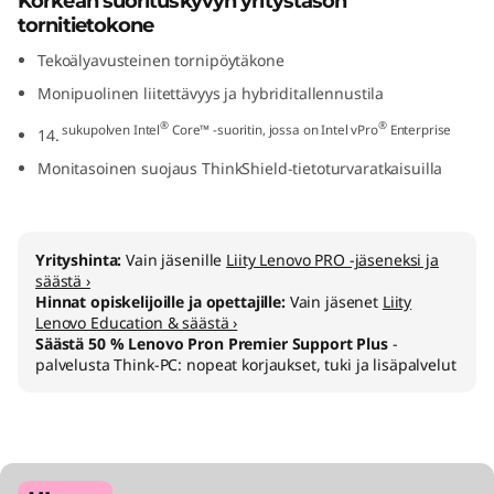
Korkean suorituskyvyn yritystason
n
tornitietokone
Tekoälyavusteinen tornipöytäkone
t
Monipuolinen liitettävyys ja hybriditallennustila
e
®
®
sukupolven Intel
Core™ -suoritin, jossa on Intel vPro
Enterprise
14.
l
Monitasoinen suojaus ThinkShield-tietoturvaratkaisuilla
)
Yrityshinta:
Vain jäsenille
Liity Lenovo PRO -jäseneksi ja
säästä ›
Hinnat opiskelijoille ja opettajille:
Vain jäsenet
Liity
Lenovo Education & säästä ›
Säästä 50 % Lenovo Pron Premier Support Plus
-
palvelusta Think-PC: nopeat korjaukset, tuki ja lisäpalvelut