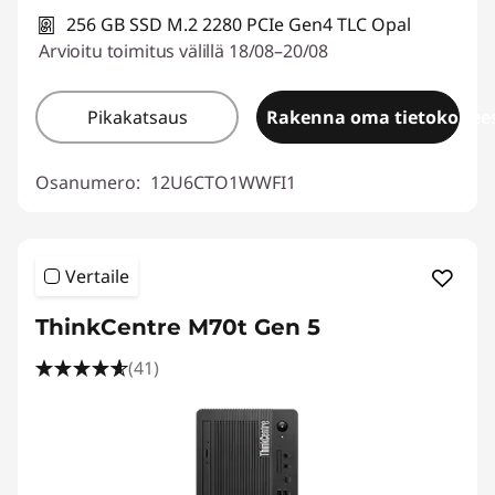
256 GB SSD M.2 2280 PCIe Gen4 TLC Opal
Arvioitu toimitus välillä 18/08–20/08
Pikakatsaus
Rakenna oma tietokonees
Osanumero:
12U6CTO1WWFI1
Vertaile
ThinkCentre M70t Gen 5
(41)