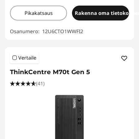
Pikakatsaus
Rakenna oma tietokonees
Osanumero:
12U6CTO1WWFI2
Vertaile
ThinkCentre M70t Gen 5
(41)