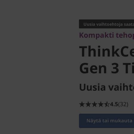
Kompakti tehopa
ThinkCe
Uusia vaihtoehtoja saata
Kompakti teho
Gen 3 Tin
ThinkC
Gen 3 Ti
Uusia vaiht
4.5
(32)
Näytä tai mukauta