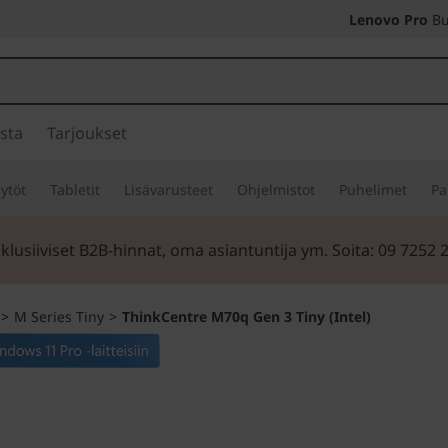
Lenovo Pro
Bu
sta
Tarjoukset
ytöt
Tabletit
Lisävarusteet
Ohjelmistot
Puhelimet
Pa
klusiiviset B2B-hinnat, oma asiantuntija ym. Soita: 09 7252 
>
M Series Tiny
>
ThinkCentre M70q Gen 3 Tiny (Intel)