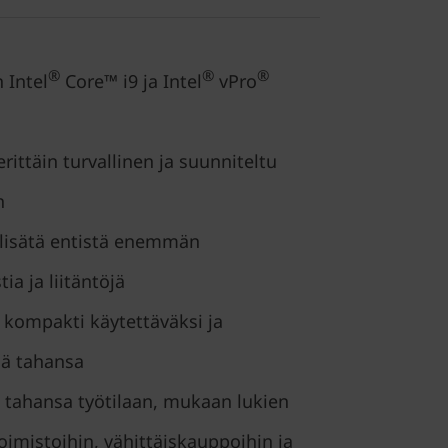
®
®
®
 Intel
Core™ i9 ja Intel
vPro
rittäin turvallinen ja suunniteltu
n
lisätä entistä enemmän
ia ja liitäntöjä
a kompakti käytettäväksi ja
sä tahansa
n tahansa työtilaan, mukaan lukien
oimistoihin, vähittäiskauppoihin ja