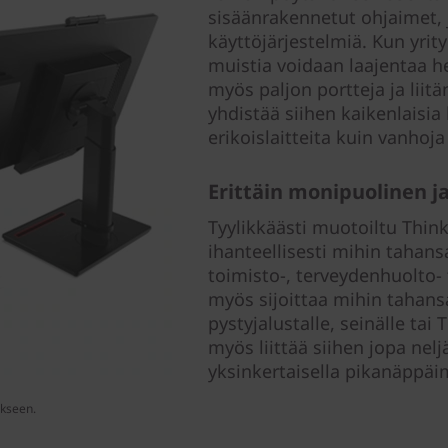
sisäänrakennetut ohjaimet, j
käyttöjärjestelmiä. Kun yrity
muistia voidaan laajentaa he
myös paljon portteja ja liitä
yhdistää siihen kaikenlaisia l
erikoislaitteita kuin vanhoja
Erittäin monipuolinen j
Tyylikkäästi muotoiltu Thin
ihanteellisesti mihin tahans
toimisto-, terveydenhuolto-
myös sijoittaa mihin tahansa
pystyjalustalle, seinälle ta
myös liittää siihen jopa nel
yksinkertaisella pikanäppäi
ikseen.