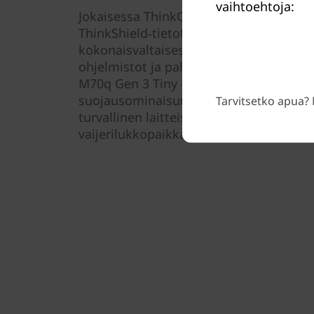
vaihtoehtoja:
Jokaisessa ThinkCentre-laitteessa on
ThinkShield‑tietoturvaratkaisu. Monipuo
kokonaisvaltaisessa ratkaisussa yhdistyv
ohjelmistot ja palvelut, jotka lisäävät t
M70q Gen 3 Tiny -tietokoneessa on my
suojausominaisuudet, kuten BIOS-pohj
Tarvitsetko apua? 
turvallinen laitteistopohjainen salauste
vaijerilukkopaikka, joka auttaa estämä