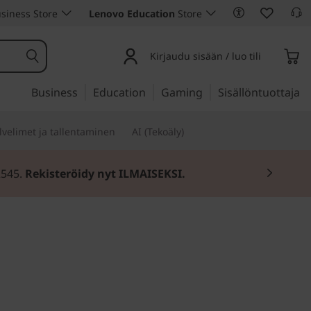
siness Store
Lenovo Education
Store
Kirjaudu sisään / luo tili
Business
Education
Gaming
Sisällöntuottaja
lvelimet ja tallentaminen
AI (Tekoäly)
2545.
Rekisteröidy nyt ILMAISEKSI.