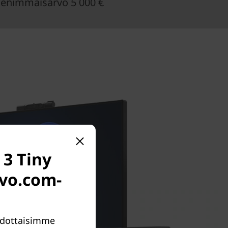
enimmäisarvo 5 000 €
 3 Tiny
novo.com-
Ehdottaisimme