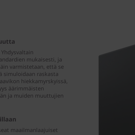
uutta
 Yhdysvaltain
andardien mukaisesti, ja
Näin varmistetaan, että se
sä simuloidaan raskasta
ja aavikon hiekkamyrskyissä,
vyys äärimmäisten
nän ja muiden muuttujien
llaan
seat maailmanlaajuiset