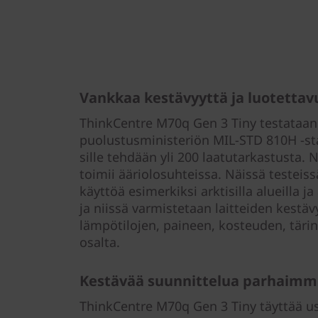
Vankkaa kestävyyttä ja luotettav
ThinkCentre M70q Gen 3 Tiny testataan
puolustusministeriön MIL-STD 810H -st
sille tehdään yli 200 laatutarkastusta. 
toimii ääriolosuhteissa. Näissä testeis
käyttöä esimerkiksi arktisilla alueilla 
ja niissä varmistetaan laitteiden kestä
lämpötilojen, paineen, kosteuden, täri
osalta.
Kestävää suunnittelua parhaimmi
ThinkCentre M70q Gen 3 Tiny täyttää u