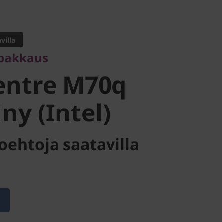
kkaus
ntre M70q
villa
pakkaus
y (Intel)
entre M70q
ny (Intel)
oehtoja saatavilla