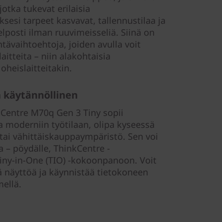
otka tukevat erilaisia
ksesi tarpeet kasvavat, tallennustilaa ja
lposti ilman ruuvimeisseliä. Siinä on
ntävaihtoehtoja, joiden avulla voit
aitteita – niin alakohtaisia
 oheislaitteitakin.
a käytännöllinen
kCentre M70q Gen 3 Tiny sopii
a moderniin työtilaan, olipa kyseessä
 tai vähittäiskauppaympäristö. Sen voi
 – pöydälle, ThinkCentre -
i Tiny-in-One (TIO) -kokoonpanoon. Voit
jä näyttöä ja käynnistää tietokoneen
mellä.