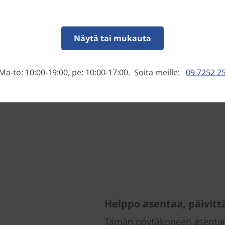
lisessa ja
ät alan johtavat laitteistot,
Näytä tai mukauta
ietoturvaasi. ThinkCentre
ös mukautettavat
ainen älykäs USB-suojaus,
Ma-to: 10:00-19:00, pe: 10:00-17:00. Soita meille:
09 7252 2
kniikka ja
än varkaudet.
Helppo asentaa, päivittä
Tämän pöytäkoneen asentami