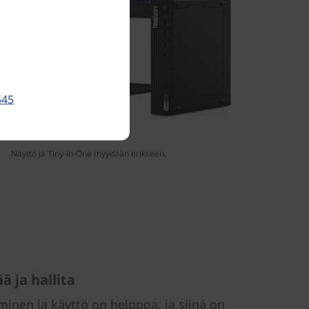
545
Näyttö ja Tiny-in-One myydään erikseen.
ä ja hallita
nen ja käyttö on helppoa, ja siinä on