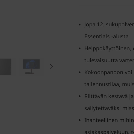
Jopa 12. sukupolven
Essentials -alusta
Helppokäyttöinen, e
tulevaisuutta varte
Kokoonpanoon voi 
tallennustilaa, muist
Riittävän kestävä j
säilytettäväksi mis
Ihanteellinen mihi
asiakaspalveluun, t