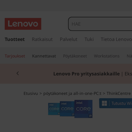
T
h
i
s
i
Tuotteet
Ratkaisut
Palvelut
Tuki
Tietoa Lenovo
n
i
r
k
Tarjoukset
Kannettavat
Pöytäkoneet
Workstations
Nä
r
y
C
Currently displaying item 2 of 2
p
Lenovo Pro yritysasiakkaille
| Eks
ä
e
ä
s
n
Etusivu
>
pöytäkoneet ja all-in-one-PC:t
>
ThinkCentre
i
s
t
ä
l
r
t
ö