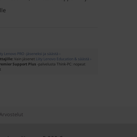
lle
ity Lenovo PRO -jäseneksi ja säästä ›
ttajille:
Vain jäsenet
Liity Lenovo Education & säästä ›
remier Support Plus
-palvelusta Think-PC: nopeat
t
Arvostelut