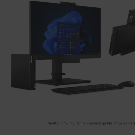
Näyttö, Tiny-in-One, näppäimistö ja hiiri myydään er