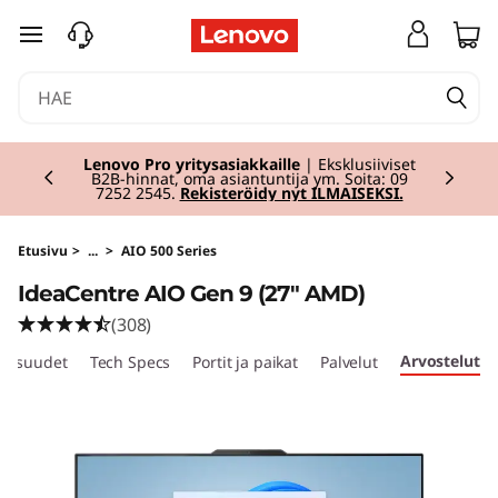
I
siirry pääsisältöön
d
e
Currently displaying item 2 of 2
a
Lenovo Pro yritysasiakkaille
| Eksklusiiviset
B2B-hinnat, oma asiantuntija ym. Soita: 09
7252 2545.
Rekisteröidy nyt ILMAISEKSI.
C
e
Etusivu
>
...
>
AIO 500 Series
IdeaCentre AIO Gen 9 (27" AMD)
n
(308)
t
Arvostelut
aisuudet
Tech Specs
Portit ja paikat
Palvelut
r
e