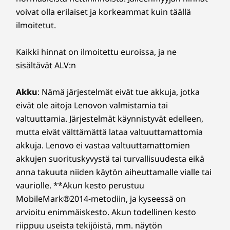
65 % kulutustuotteista kierrätettyä muovia jalustassa
koko potentiaali!
voivat olla erilaiset ja korkeammat kuin täällä
ja saranassa
ilmoitetut.
30 % mereen mahdollisesti kulkeutuvaa muovia
®
järjestelmälaukussa, FSC
-paperia pakkauksessa
Kaikki hinnat on ilmoitettu euroissa, ja ne
sisältävät ALV:n
Sertifioinnit ja rekisterit
Parannettu, selkeä viestintä
Low Blue Light; ENERGY STAR®
Akku
: Nämä järjestelmät eivät tue akkuja, jotka
Koe kristallinkirkkaat videopuhelut ja
eivät ole aitoja Lenovon valmistamia tai
parannettu äänenlaatu Lenovon älykkäiden
Muut tiedot
valtuuttamia. Järjestelmät käynnistyvät edelleen,
kokousten avulla. Tekoälyalgoritmien
mutta eivät välttämättä lataa valtuuttamattomia
tehostama 5MP-verkkokamera takaa sen, että
Suojaus
akkuja. Lenovo ei vastaa valtuuttamattomien
näytät aina hyvältä näytöllä. Taustamelu ei
Kasvojentunnistus (vaatii IR-kameran)
akkujen suorituskyvystä tai turvallisuudesta eikä
enää häiritse kokouksia, sillä älykäs
melunvaimennusominaisuus havaitsee
anna takuuta niiden käytön aiheuttamalle vialle tai
Esiasennetut ohjelmistot
pääpuhujan äänen ja suodattaa samalla
vauriolle. **Akun kesto perustuu
Lenovo Vantage
taustalla kuuluvan puheen ja melun. Sano
MobileMark®2014-metodiin, ja kyseessä on
®
McAfee
LiveSafe™ -kokeiluversio
hyvästit häiriöille ja toivota tuottavat
arvioitu enimmäiskesto. Akun todellinen kesto
Microsoft 365 -kokeiluversio
kokoukset tervetulleiksi IdeaCentre AIO Gen
riippuu useista tekijöistä, mm. näytön