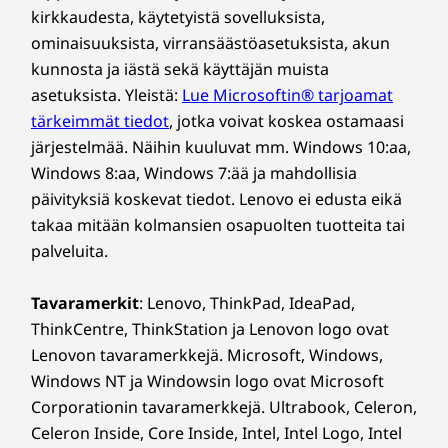
9:n tarkoituksenmukaisen huipputeknologian
kirkkaudesta, käytetyistä sovelluksista,
Myyntipakkauksen sisältö
ansiosta.
ominaisuuksista, virransäästöasetuksista, akun
Lenovo IdeaCentre AIO Gen 9 (27″ AMD)
kunnosta ja iästä sekä käyttäjän muista
Pika-aloitusopas
asetuksista. Yleistä:
Lue Microsoftin® tarjoamat
Virtajohto (90 W / 135 W) (Vain valitut mallit)
tärkeimmät tiedot
, jotka voivat koskea ostamaasi
Kattavat tekniset tiedot
järjestelmää. Näihin kuuluvat mm. Windows 10:aa,
Windows 8:aa, Windows 7:ää ja mahdollisia
Tuotteen teknisten tietojen viite:
Mallit, tekniset tiedot,
dokumentaatio, yhteensopivuus (englanniksi)
päivityksiä koskevat tiedot. Lenovo ei edusta eikä
takaa mitään kolmansien osapuolten tuotteita tai
palveluita.
Tavaramerkit
: Lenovo, ThinkPad, IdeaPad,
ThinkCentre, ThinkStation ja Lenovon logo ovat
Lenovon tavaramerkkejä. Microsoft, Windows,
Windows NT ja Windowsin logo ovat Microsoft
Corporationin tavaramerkkejä. Ultrabook, Celeron,
Mukautettu katselu, säädettävät
Celeron Inside, Core Inside, Intel, Intel Logo, Intel
hallintatoimet