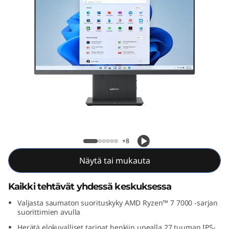
A
I
O
G
e
n
IdeaCentre AIO Gen 9 (27" AMD)
9
+8
(
Näytä tai mukauta
2
Kaikki tehtävät yhdessä keskuksessa
7
Valjasta saumaton suorituskyky AMD Ryzen™ 7 7000 -sarjan
suorittimien avulla
"
Herätä elokuvalliset tarinat henkiin upealla 27 tuuman IPS-