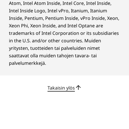
Atom, Intel Atom Inside, Intel Core, Intel Inside,
Omaksu täysin uusi hallinnan taso valinnaisen
Intel Inside Logo, Intel vPro, Itanium, Itanium
intuitiivisen kosketusnäytön avulla ja ole
Inside, Pentium, Pentium Inside, vPro Inside, Xeon,
vapaasti vuorovaikutuksessa IdeaCentre AIO
Xeon Phi, Xeon Inside, and Intel Optane are
Gen 9 -laitteella. Siirtyminen on täysin
trademarks of Intel Corporation or its subsidiaries
luonnollista kun valitset, vedät ja napsautat
in the U.S. and/or other countries. Muiden
kohteita. Jäykkiä liikkeitä ei ole, ja saranan
yritysten, tuotteiden tai palveluiden nimet
liikerata on -5°–15°. Laite mukautuu kaikkiin
saattavat olla muiden tahojen tavara- tai
korkeuksiin ja asentoihin lisämukavuutta ja
palvelumerkkejä.
räätälöintiä varten.
Takaisin ylös