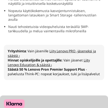
näytöllä ja intuitiivisella kosketusnäytöllä
A
Nopeuta käyttökokemusta kasvojentunnistuksen,
M
langattoman latauksen ja Smart Storage -tallennustilan
avulla
D
Nauti tehostetuista videopuheluista terävällä 5MP-
tarkkuudella ja melua vaimentavilla mikrofoneilla
)
Yrityshinta:
Vain jäsenille
Liity Lenovo PRO -jäseneksi ja
säästä ›
Hinnat opiskelijoille ja opettajille:
Vain jäsenet
Liity
Lenovo Education & säästä ›
Säästä 50 % Lenovo Pron Premier Support Plus
-
palvelusta Think-PC: nopeat korjaukset, tuki ja lisäpalvelut