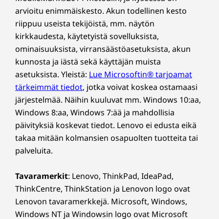
arvioitu enimmäiskesto. Akun todellinen kesto
riippuu useista tekijöistä, mm. näytön
kirkkaudesta, käytetyistä sovelluksista,
ominaisuuksista, virransäästöasetuksista, akun
kunnosta ja iästä sekä käyttäjän muista
asetuksista. Yleistä:
Lue Microsoftin® tarjoamat
tärkeimmät tiedot
, jotka voivat koskea ostamaasi
järjestelmää. Näihin kuuluvat mm. Windows 10:aa,
Windows 8:aa, Windows 7:ää ja mahdollisia
päivityksiä koskevat tiedot. Lenovo ei edusta eikä
Kosketuksen ja liikkeen ergonomiaa
takaa mitään kolmansien osapuolten tuotteita tai
palveluita.
Muuta tapaasi käsitellä tietokonetta
IdeaCentre AIO i -laitteen valinnaisen
Tavaramerkit
: Lenovo, ThinkPad, IdeaPad,
kosketusnäytön vaivattoman navigoinnin
ThinkCentre, ThinkStation ja Lenovon logo ovat
avulla. Intuitiivinen valitseminen, vetäminen ja
Lenovon tavaramerkkejä. Microsoft, Windows,
napsauttaminen tekevät siirtymisestä erittäin
Windows NT ja Windowsin logo ovat Microsoft
helppoa. Taittuva sarana, jota voi säätää -5°:sta