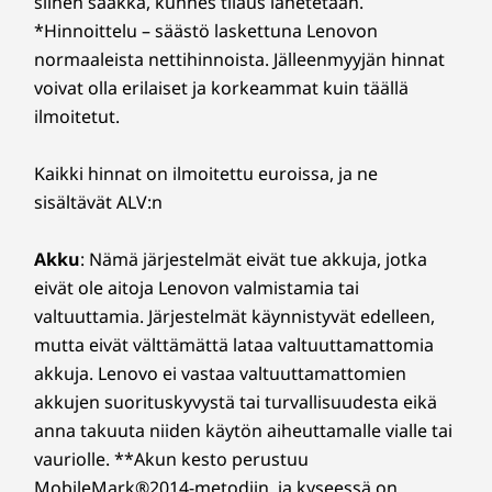
siihen saakka, kunnes tilaus lähetetään.
investointisi hyödyntämällä tehostettua
MUUT TIEDOT
*Hinnoittelu – säästö laskettuna Lenovon
tietoturvaamme mainos- ja haittaohjelmia sekä muita
uhkia vastaan. Vapauta tietokoneen käyttökokemuksesi
normaaleista nettihinnoista. Jälleenmyyjän hinnat
Esiasennetut ohjelmistot
koko potentiaali!
voivat olla erilaiset ja korkeammat kuin täällä
Lenovo Vantage
ilmoitetut.
Selkeä. Terävä. Keskittynyt.
Microsoft 365 (kokeiluversio)
®
McAfee
LiveSafe™ (kokeiluversio)
Koe vertaansa vailla oleva selkeys. Osallistu
Kaikki hinnat on ilmoitettu euroissa, ja ne
seuraavan tason videopuheluihin käyttämällä
sisältävät ALV:n
Myyntipakkauksen sisältö
5MP-verkkokameraa, joka on yhdistetty
IdeaCentre AIO i Gen 9 (24″ Intel)
Lenovo Smart Meeting -kameraratkaisuun. Se
Akku
: Nämä järjestelmät eivät tue akkuja, jotka
Pika-aloitusopas
perustuu tekoälyalgoritmiin ja pitää huolen
eivät ole aitoja Lenovon valmistamia tai
Enintään 135 W:n virransyöttö (Vain valitut mallit)
kaikista videopuhelutarpeistasi. Lisäksi
valtuuttamia. Järjestelmät käynnistyvät edelleen,
älykkään vastamelutekniikan ansiosta sinun ei
Kattavat tekniset tiedot
mutta eivät välttämättä lataa valtuuttamattomia
tarvitse huolehtia häiriöistä taustalla
Tuotteen teknisten tietojen viite:
Mallit, tekniset tiedot,
akkuja. Lenovo ei vastaa valtuuttamattomien
videokeskustelujesi aikana.
dokumentaatio, yhteensopivuus (englanniksi)
akkujen suorituskyvystä tai turvallisuudesta eikä
anna takuuta niiden käytön aiheuttamalle vialle tai
vauriolle. **Akun kesto perustuu
MobileMark®2014-metodiin, ja kyseessä on