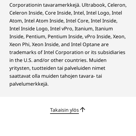
15°:een, varmistaa aina optimaalisen
Corporationin tavaramerkkejä. Ultrabook, Celeron,
katselukulman joka korkeudessa ja asennossa.
Celeron Inside, Core Inside, Intel, Intel Logo, Intel
Atom, Intel Atom Inside, Intel Core, Intel Inside,
Intel Inside Logo, Intel vPro, Itanium, Itanium
Inside, Pentium, Pentium Inside, vPro Inside, Xeon,
Xeon Phi, Xeon Inside, and Intel Optane are
trademarks of Intel Corporation or its subsidiaries
in the U.S. and/or other countries. Muiden
yritysten, tuotteiden tai palveluiden nimet
saattavat olla muiden tahojen tavara- tai
palvelumerkkejä.
Takaisin ylös
Välitön lataus ja käyttö