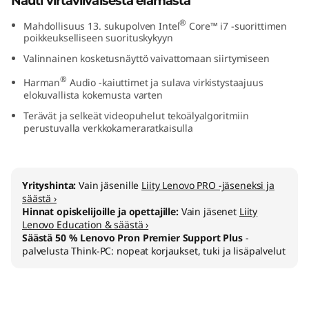
Nauti virtaviivaisesta elämästä
"
®
Mahdollisuus 13.
sukupolven Intel
Core™ i7 -suorittimen
poikkeukselliseen suorituskykyyn
I
Valinnainen kosketusnäyttö vaivattomaan siirtymiseen
n
®
Harman
Audio -kaiuttimet ja sulava virkistystaajuus
elokuvallista kokemusta varten
t
Terävät ja selkeät videopuhelut tekoälyalgoritmiin
perustuvalla verkkokameraratkaisulla
e
l
Yrityshinta:
Vain jäsenille
Liity Lenovo PRO -jäseneksi ja
)
säästä ›
Hinnat opiskelijoille ja opettajille:
Vain jäsenet
Liity
Lenovo Education & säästä ›
Säästä 50 % Lenovo Pron Premier Support Plus
-
palvelusta Think-PC: nopeat korjaukset, tuki ja lisäpalvelut