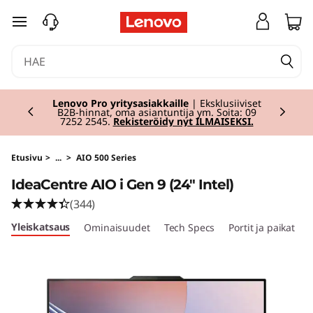
I
siirry pääsisältöön
d
e
Currently displaying item 2 of 2
a
Lenovo Pro yritysasiakkaille
| Eksklusiiviset
B2B-hinnat, oma asiantuntija ym. Soita: 09
7252 2545.
Rekisteröidy nyt ILMAISEKSI.
C
e
Etusivu
>
...
>
AIO 500 Series
IdeaCentre AIO i Gen 9 (24" Intel)
n
(344)
t
Yleiskatsaus
Ominaisuudet
Tech Specs
Portit ja paikat
r
e