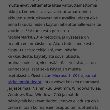
mutta eivät välttämättä lataa valtuuttamattomia
akkuja. Lenovo ei vastaa valtuuttamattomien
akkujen suorituskyvystä tai turvallisuudesta eikä
anna takuuta niiden käytön aiheuttamalle vialle tai
vauriolle. **Akun kesto perustuu
Osta tämä tietokone ja voit päivittää sen
MobileMark®2014-metodiin, ja kyseessä on
maksutta Windows 11 -
arvioitu enimmäiskesto. Akun todellinen kesto
käyttöjärjestelmään, kun päivitys on
riippuu useista tekijöistä, mm. näytön
1
saatavilla.
kirkkaudesta, käytetyistä sovelluksista,
ominaisuuksista, virransäästöasetuksista, akun
1
Päivityksen julkaisuaikataulua viimeistellään:
kunnosta ja iästä sekä käyttäjän muista
päivitysten on määrä alkaa loppuvuodesta
asetuksista. Yleistä:
Lue Microsoftin® tarjoamat
2021 ja jatkua vuoteen 2022. Tarkka aikataulu
tärkeimmät tiedot
, jotka voivat koskea ostamaasi
vaihtelee laitekohtaisesti. Eräät ominaisuudet
järjestelmää. Näihin kuuluvat mm. Windows 10:aa,
edellyttävät määrättyjä laitteistoja. Katso
lisätietoja osoitteesta
Windows 8:aa, Windows 7:ää ja mahdollisia
https://www.microsoft.com/windows/windows
päivityksiä koskevat tiedot. Lenovo ei edusta eikä
-11-specifications
.
takaa mitään kolmansien osapuolten tuotteita tai