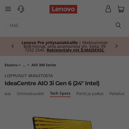
I
siirry pääsisältöön
d
e
Currently displaying item 2 of 2
a
Lenovo Pro yritysasiakkaille
| Eksklusiiviset
B2B-hinnat, oma asiantuntija ym. Soita: 09
7252 2545.
Rekisteröidy nyt ILMAISEKSI.
C
e
Etusivu
>
...
>
AIO 300 Series
LOPPUNUT VARASTOSTA
n
IdeaCentre AIO 3i Gen 6 (24" Intel)
t
Tech Specs
atsaus
Ominaisuudet
Portit ja paikat
Palvelut
r
e