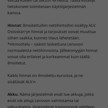
vastaa kuvien tai tekstin virheistä. Täällä esitellyt
ja Windows Hellon ansiosta voit avata
investointisi hyödyntämällä tehostettua
IdeaCentre AIO 3i -laitteen lukituksen
tietokoneet toimitetaan käyttöjärjestelmän
Tekniset tiedot saattavat vaihdella alueittain/malleittain.
tietoturvaamme mainos- ja haittaohjelmia sekä muita
hymylläsi. Nauti terävästä ja selkeästä
kanssa.
uhkia vastaan. Vapauta tietokoneen käyttökokemuksesi
äänenlaadusta videopuheluidesi aikana
koko potentiaali!
®
Harman Kardon
-sertifioidun
Hinnat
: Ilmoitettuihin nettihintoihin sisältyy ALV.
äänentoistojärjestelmän avulla. Kun et enää
Ostoskärryn hinnat ja tarjoukset voivat muuttua
tarvitse verkkokameraa, voit fyysisesti sulkea
siihen saakka, kunnes tilaus lähetetään.
sen ja tehokkaasti estää mahdolliset
*Hinnoittelu – säästö laskettuna Lenovon
vakoiluyritykset.
normaaleista nettihinnoista. Jälleenmyyjän hinnat
voivat olla erilaiset ja korkeammat kuin täällä
ilmoitetut.
Kaikki hinnat on ilmoitettu euroissa, ja ne
sisältävät ALV:n
Akku
: Nämä järjestelmät eivät tue akkuja, jotka
eivät ole aitoja Lenovon valmistamia tai
valtuuttamia. Järjestelmät käynnistyvät edelleen,