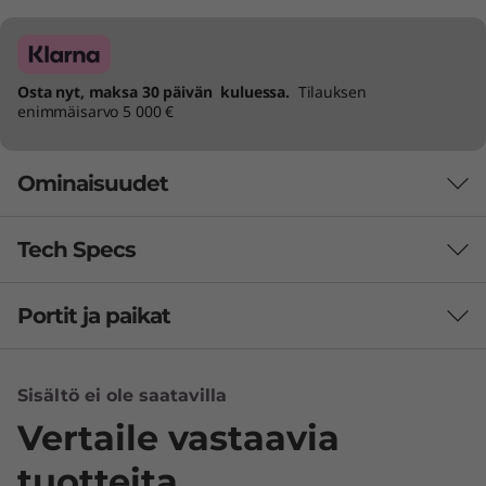
Osta nyt, maksa 30 päivän kuluessa.
Tilauksen
enimmäisarvo 5 000 €
Ominaisuudet
Tech Specs
Portit ja paikat
Mitat (K x L x S)
433,56 mm x 541 mm x 185,34 mm
Sisältö ei ole saatavilla
Paino
Vertaile vastaavia
Alkaen 6,81 kg
tuotteita