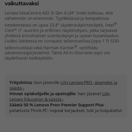
vaikuttavaksi
4
Lenovo IdeaCentre AIO 3i Gen 6 (24" Intel) todistaa, että
"
vähemmän on enemmän. Tyylikkäässä ja kompaktissa
®
tietokoneessa on upea 23,8" täysteräväpiirtonäyttö, Intel
Core™ i7 -suoritin ja erillinen näytönohjain, jotka tarjoavat
I
yhdessä erinomaisen suorituskyvyn ja upean kuvanlaadun.
Lisäksi laitteessa on runsaasti tallennustilaa (jopa 1 Tt SDD-
n
®
tallennustilaa) sekä Harman Kardon
-sertifioitu
äänentoistojärjestelmä. Tämä All-in-One-laite sopii siis
t
täydellisesti kotikäyttöön.
e
l
Yrityshinta:
Vain jäsenille
Liity Lenovo PRO -jäseneksi ja
säästä ›
)
Hinnat opiskelijoille ja opettajille:
Vain jäsenet
Liity
Lenovo Education & säästä ›
Säästä 50 % Lenovo Pron Premier Support Plus
-
palvelusta Think-PC: nopeat korjaukset, tuki ja lisäpalvelut