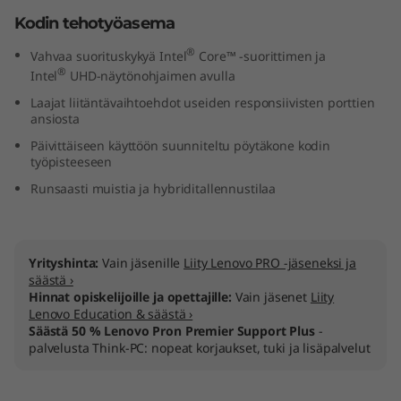
n
Kodin tehotyöasema
®
t
Vahvaa suorituskykyä Intel
Core™ -suorittimen ja
®
Intel
UHD-näytönohjaimen avulla
e
Laajat liitäntävaihtoehdot useiden responsiivisten porttien
ansiosta
l
Päivittäiseen käyttöön suunniteltu pöytäkone kodin
työpisteeseen
)
Runsaasti muistia ja hybriditallennustilaa
Yrityshinta:
Vain jäsenille
Liity Lenovo PRO -jäseneksi ja
säästä ›
Hinnat opiskelijoille ja opettajille:
Vain jäsenet
Liity
Lenovo Education & säästä ›
Säästä 50 % Lenovo Pron Premier Support Plus
-
palvelusta Think-PC: nopeat korjaukset, tuki ja lisäpalvelut