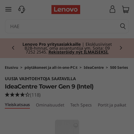
I
siirry pääsisältöön
d
e
Currently displaying item 2 of 2
a
Lenovo Pro yritysasiakkaille
| Eksklusiiviset
B2B-hinnat, oma asiantuntija ym. Soita: 09
7252 2545.
Rekisteröidy nyt ILMAISEKSI.
C
e
Etusivu
>
pöytäkoneet ja all-in-one-PC:t
>
IdeaCentre
>
500 Series
UUSIA VAIHTOEHTOJA SAATAVILLA
n
IdeaCentre Tower Gen 9 (Intel)
t
(118)
Yleiskatsaus
Ominaisuudet
Tech Specs
Portit ja paikat
r
e