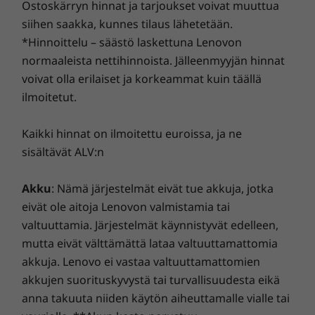
10
-
USB-C® (USB 5 Gbps)
Ostoskärryn hinnat ja tarjoukset voivat muuttua
Paino
luotettavammasta Internet-yhteydestä. Suojaa IT-
siihen saakka, kunnes tilaus lähetetään.
investointisi hyödyntämällä tehostettua
Alkaen 4,25 kg
*Hinnoittelu – säästö laskettuna Lenovon
tietoturvaamme mainos- ja haittaohjelmia sekä muita
11
-
2 x USB-A (USB 5 Gbps)
uhkia vastaan. Vapauta tietokoneen käyttökokemuksesi
normaaleista nettihinnoista. Jälleenmyyjän hinnat
Kestävyys
koko potentiaali!
voivat olla erilaiset ja korkeammat kuin täällä
ilmoitetut.
Materiaali
Uusia ulottuvuuksia:
Kotelo sisältää 85 % kulutustuotteista peräisin olevasta
Kaikki hinnat on ilmoitettu euroissa, ja ne
hybriditallennustila ja
materiaalista (PCC) kierrätettyä ABS-muovia
sisältävät ALV:n
Etuosan peitelevy sisältää 35 % kulutustuotteista
pilvipalvelu
kierrätettyä (PCC) ABS-muovia
Akku
: Nämä järjestelmät eivät tue akkuja, jotka
eivät ole aitoja Lenovon valmistamia tai
Tila ei koskaan lopu kesken, sillä
Muut tiedot
tallennusvaihtoehtoja ja tiedon
valtuuttamia. Järjestelmät käynnistyvät edelleen,
arkistointikapasiteettia on runsaasti. Tämän
mutta eivät välttämättä lataa valtuuttamattomia
Esiasennetut ohjelmistot
päivittäiseen käyttöön tarkoitetun
akkuja. Lenovo ei vastaa valtuuttamattomien
Dropbox
pöytäkoneen kolmen teratavun
akkujen suorituskyvystä tai turvallisuudesta eikä
Lenovo Smart Storage
hybriditallennustilaan mahtuu valtavia
anna takuuta niiden käytön aiheuttamalle vialle tai
Lenovo Vantage
tietomääriä, joten siinä on runsaasti tilaa