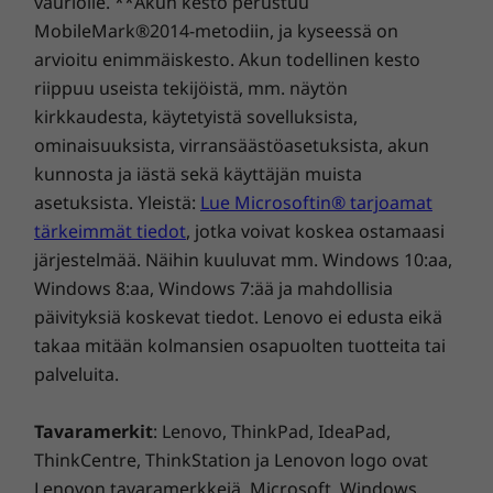
vauriolle. **Akun kesto perustuu
kaikille tiedostoille, sovelluksille ja medialle.
MobileMark®2014-metodiin, ja kyseessä on
Myyntipakkauksen sisältö
Pilvipohjaisen Smart Storage -tallennustilan
arvioitu enimmäiskesto. Akun todellinen kesto
ansiosta pääset myös käsiksi tietoihin nopeasti
Lenovo IdeaCentre Tower Gen 9 (8L, Intel)
riippuu useista tekijöistä, mm. näytön
ja helposti, mistä ja milloin tahansa.
Jopa 260 W:n virtalähde (Vain valitut mallit)
kirkkaudesta, käytetyistä sovelluksista,
Pika-aloitusopas
ominaisuuksista, virransäästöasetuksista, akun
Kattavat tekniset tiedot
kunnosta ja iästä sekä käyttäjän muista
asetuksista. Yleistä:
Lue Microsoftin® tarjoamat
Tuotteen teknisten tietojen viite:
Mallit, tekniset tiedot,
dokumentaatio, yhteensopivuus (englanniksi)
tärkeimmät tiedot
, jotka voivat koskea ostamaasi
järjestelmää. Näihin kuuluvat mm. Windows 10:aa,
Windows 8:aa, Windows 7:ää ja mahdollisia
päivityksiä koskevat tiedot. Lenovo ei edusta eikä
takaa mitään kolmansien osapuolten tuotteita tai
palveluita.
Tavaramerkit
: Lenovo, ThinkPad, IdeaPad,
ThinkCentre, ThinkStation ja Lenovon logo ovat
Mukautettava ja
Lenovon tavaramerkkejä. Microsoft, Windows,