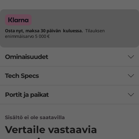
Osta nyt, maksa 30 päivän kuluessa.
Tilauksen
enimmäisarvo 5 000 €
Ominaisuudet
Tech Specs
Hoida isompia
projekteja
Portit ja paikat
Suorituskyky
Löydä tie parempaan tuottavuuteen Lenovo
Virtalähde
IdeaCentre Tower Gen 9 (8L) -pöytäkoneen
Sisältö ei ole saatavilla
260 W (energiatehokkuus 90 %)
avulla – se sopii loistavasti niin työhön kuin
180 W (energiatehokkuus 85 %)
Vertaile vastaavia
hauskanpitoon. Intel® Core™ -suoritin tarjoaa
viiveetöntä suorituskykyä ja antaa