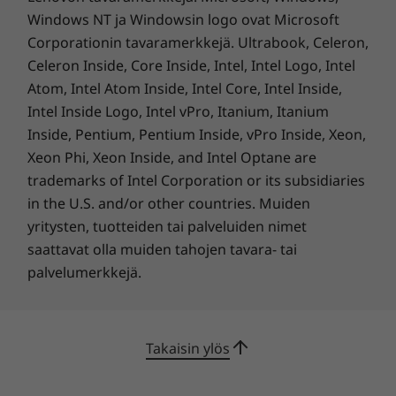
ympäristöystävälline
Windows NT ja Windowsin logo ovat Microsoft
Corporationin tavaramerkkejä. Ultrabook, Celeron,
n
Celeron Inside, Core Inside, Intel, Intel Logo, Intel
Atom, Intel Atom Inside, Intel Core, Intel Inside,
Muokkaa työympäristöäsi tyylikkään Intel®-
Intel Inside Logo, Intel vPro, Itanium, Itanium
suorittimilla varustetun pöytäkoneen avulla. Se
on luotu täydentämään kaikenlaisia
Inside, Pentium, Pentium Inside, vPro Inside, Xeon,
ympäristöjä ja sisustuksia. Väriltään se on
Xeon Phi, Xeon Inside, and Intel Optane are
tyylikäs Cloud Grey, ja ulkoasua voi piristää
trademarks of Intel Corporation or its subsidiaries
käyttämällä eloisaa Sunglow Orange -väristä
in the U.S. and/or other countries. Muiden
etuosan peitelevyä. Voit olla tyytyväinen
yritysten, tuotteiden tai palveluiden nimet
valintaasi, sillä laite sisältää osittain kierrätettyä
saattavat olla muiden tahojen tavara- tai
muovia, mikä auttaa vähentämään
palvelumerkkejä.
ympäristövaikutuksia.
Takaisin ylös