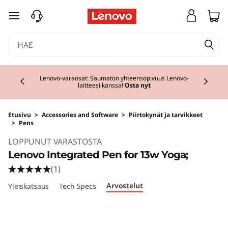
siirry pääsisältöön
Currently displaying item 2 of 3
Lenovo-varaosat: Saumaton yhteensopivuus Lenovo-
laitteesi kanssa!
Osta nyt
Etusivu
>
Accessories and Software
>
Piirtokynät ja tarvikkeet
>
Pens
LOPPUNUT VARASTOSTA
Lenovo Integrated Pen for 13w Yoga;
(1)
Arvostelut
Yleiskatsaus
Tech Specs