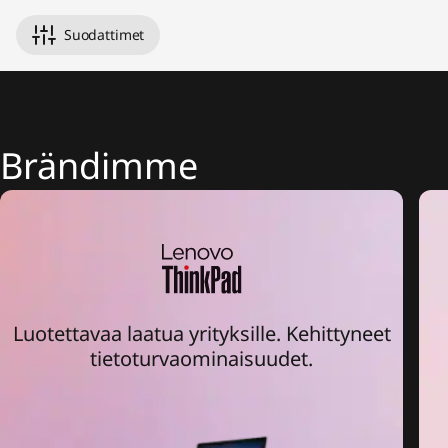
n
1
Suodattimet
s
,
Brändimme
&
M
o
r
Luotettavaa laatua yrityksille. Kehittyneet
e
tietoturvaominaisuudet.