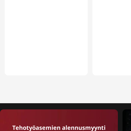
Tehotyöasemien alennusmyynti