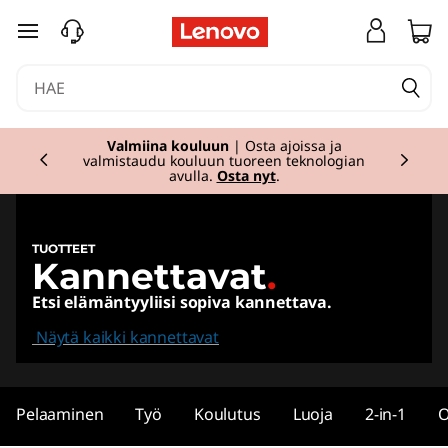
L
siirry pääsisältöön
a
p
Currently displaying item 1 of 2
t
Valmiina kouluun
| Osta ajoissa ja
valmistaudu kouluun tuoreen teknologian
avulla.
Osta nyt
.
o
p
TUOTTEET
Kannettavat
.
s
Etsi elämäntyyliisi sopiva kannettava.
,
Näytä kaikki kannettavat
2
i
Pelaaminen
Työ
Koulutus
Luoja
2-in-1
O