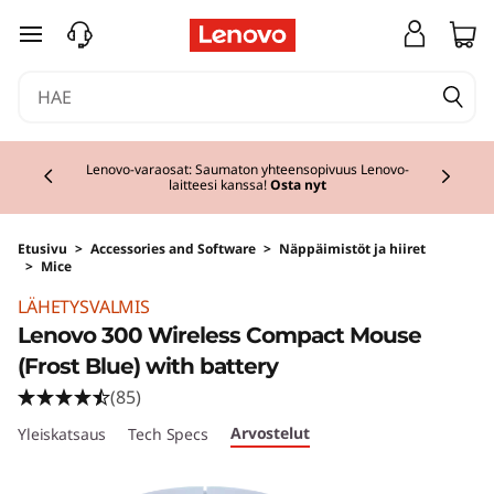
siirry pääsisältöön
Currently displaying item 2 of 3
Lenovo-varaosat: Saumaton yhteensopivuus Lenovo-
laitteesi kanssa!
Osta nyt
Etusivu
>
Accessories and Software
>
Näppäimistöt ja hiiret
>
Mice
LÄHETYSVALMIS
Lenovo 300 Wireless Compact Mouse
(Frost Blue) with battery
(85)
Arvostelut
Yleiskatsaus
Tech Specs