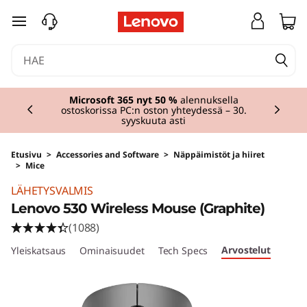
siirry pääsisältöön
Currently displaying item 3 of 3
Microsoft 365 nyt 50 %
alennuksella
ostoskorissa PC:n oston yhteydessä – 30.
syyskuuta asti
Etusivu
>
Accessories and Software
>
Näppäimistöt ja hiiret
>
Mice
LÄHETYSVALMIS
Lenovo 530 Wireless Mouse (Graphite)
(1088)
Arvostelut
Yleiskatsaus
Ominaisuudet
Tech Specs