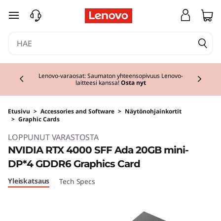
siirry pääsisältöön
Currently displaying item 2 of 3
Lenovo-varaosat: Saumaton yhteensopivuus Lenovo-
laitteesi kanssa!
Osta nyt
Etusivu
>
Accessories and Software
>
Näytönohjainkortit
>
Graphic Cards
LOPPUNUT VARASTOSTA
NVIDIA RTX 4000 SFF Ada 20GB mini-
DP*4 GDDR6 Graphics Card
Yleiskatsaus
Tech Specs