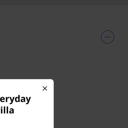
veryday
illa