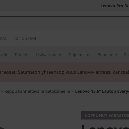
Lenovo Pro
Bu
sta
Tarjoukset
ytöt
Tabletit
Lisävarusteet
Ohjelmistot
Puhelimet
Pa
araosat: Saumaton yhteensopivuus Lenovo-laitteesi kanssa
>
Reppu kannettavalle tietokoneelle
>
Lenovo 15.6” Laptop Ever
LOPPUNUT VARASTOS