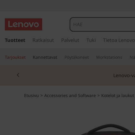
s
i
Tuotteet
Ratkaisut
Palvelut
Tuki
Tietoa Lenovo
i
r
Tarjoukset
Kannettavat
Pöytäkoneet
Workstations
Nä
r
y
Currently displaying item 2 of 3
p
Lenovo-v
ä
ä
s
Etusivu
>
Accessories and Software
>
Kotelot ja laukut
i
s
ä
l
t
ö