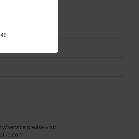
545
/service please visit
daike.com