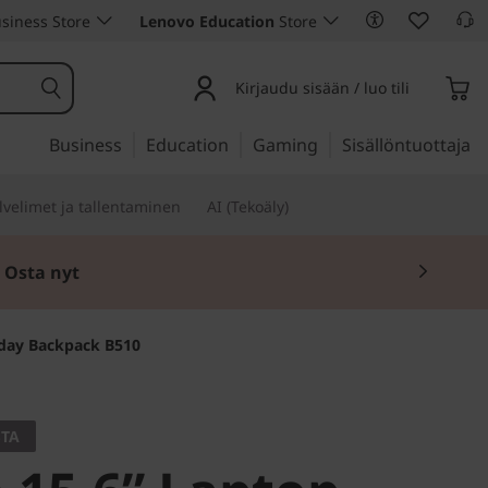
siness Store
Lenovo Education
Store
Kirjaudu sisään / luo tili
Business
Education
Gaming
Sisällöntuottaja
lvelimet ja tallentaminen
AI (Tekoäly)
!
Osta nyt
yday Backpack B510
TA