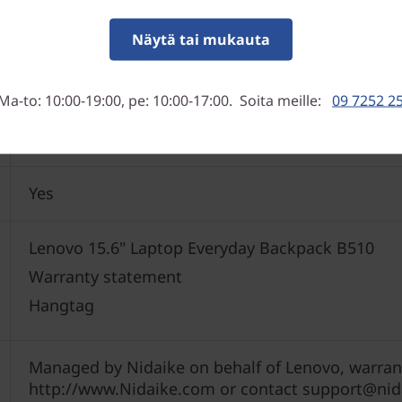
600 g
Näytä tai mukauta
Ma-to: 10:00-19:00, pe: 10:00-17:00. Soita meille:
09 7252 2
Polyester
Yes
Lenovo 15.6" Laptop Everyday Backpack B510
Warranty statement
Hangtag
Managed by Nidaike on behalf of Lenovo, warranty
http://www.Nidaike.com or contact support@ni