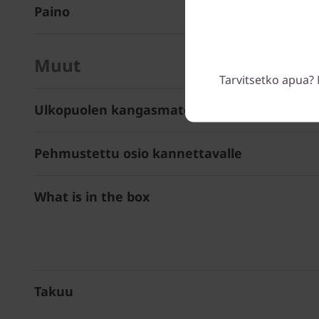
Paino
Muut
Tarvitsetko apua? 
Ulkopuolen kangasmateriaali
Pehmustettu osio kannettavalle
What is in the box
Takuu