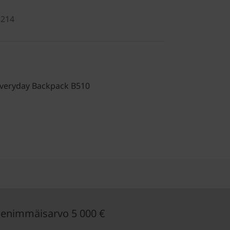
5214
Everyday Backpack B510
enimmäisarvo 5 000 €