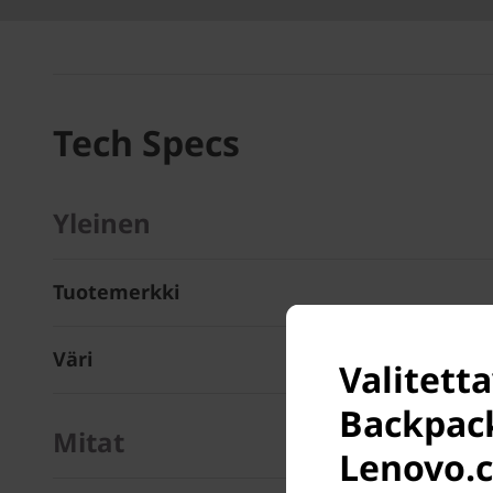
Tech Specs
Yleinen
Tuotemerkki
Väri
Valitett
Backpack
Mitat
Lenovo.c