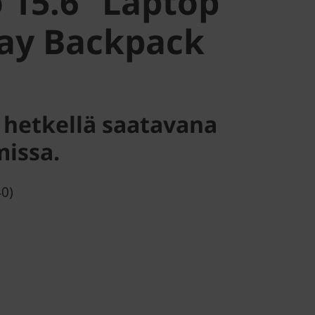
 15.6” Laptop
ay Backpack
lä hetkellä saatavana
missa.
40)