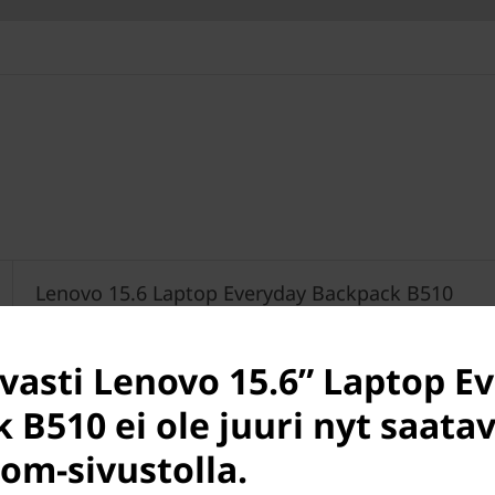
Lenovo 15.6 Laptop Everyday Backpack B510
Black
avasti Lenovo 15.6” Laptop E
 B510 ei ole juuri nyt saatav
om-sivustolla.