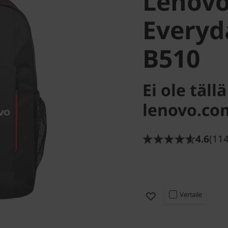
Lenovo
Everyd
B510
Ei ole täl
lenovo.co
4.6
(11
Vertaile