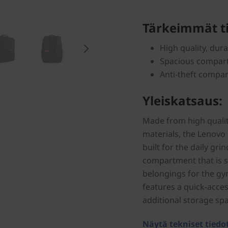
Tärkeimmät ti
High quality, dur
Spacious compart
Anti-theft compar
Yleiskatsaus:
Made from high qualit
materials, the Lenovo
built for the daily grin
compartment that is s
belongings for the gym,
features a quick-acce
additional storage sp
Näytä tekniset tiedo